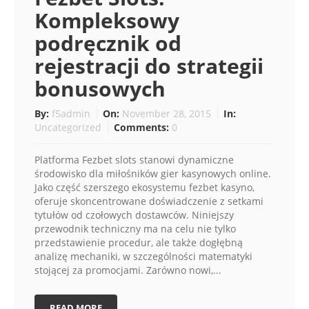
Kompleksowy
podręcznik od
rejestracji do strategii
bonusowych
By:
f5admin
On:
November 28, 2015
In:
Uncategorized
Comments:
0
Platforma Fezbet slots stanowi dynamiczne
środowisko dla miłośników gier kasynowych online.
Jako część szerszego ekosystemu fezbet kasyno,
oferuje skoncentrowane doświadczenie z setkami
tytułów od czołowych dostawców. Niniejszy
przewodnik techniczny ma na celu nie tylko
przedstawienie procedur, ale także dogłębną
analizę mechaniki, w szczególności matematyki
stojącej za promocjami. Zarówno nowi,...
READ MORE