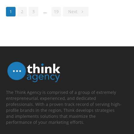
1
2
3
…
19
Next
The Think Agency is comprised of a group of extremely
entrepreneurial, experienced, and dedicated
professionals. With a proven track record of serving high-
profile brands in the region, Think develops strategies
and implements solutions that maximize the
performance of your marketing efforts.