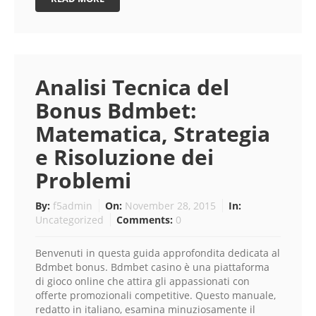
Analisi Tecnica del
Bonus Bdmbet:
Matematica, Strategia
e Risoluzione dei
Problemi
By:
f5admin
On:
November 28, 2015
In:
Uncategorized
Comments:
0
Benvenuti in questa guida approfondita dedicata al
Bdmbet bonus. Bdmbet casino è una piattaforma
di gioco online che attira gli appassionati con
offerte promozionali competitive. Questo manuale,
redatto in italiano, esamina minuziosamente il