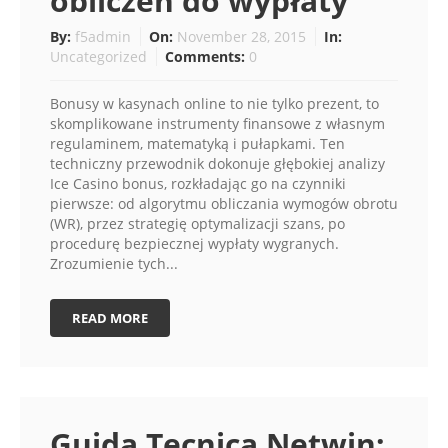
obliczeń do wypłaty
By:
f5admin
On:
November 28, 2015
In:
Uncategorized
Comments:
0
Bonusy w kasynach online to nie tylko prezent, to
skomplikowane instrumenty finansowe z własnym
regulaminem, matematyką i pułapkami. Ten
techniczny przewodnik dokonuje głębokiej analizy
Ice Casino bonus, rozkładając go na czynniki
pierwsze: od algorytmu obliczania wymogów obrotu
(WR), przez strategię optymalizacji szans, po
procedurę bezpiecznej wypłaty wygranych.
Zrozumienie tych...
READ MORE
Guida Tecnica Netwin: