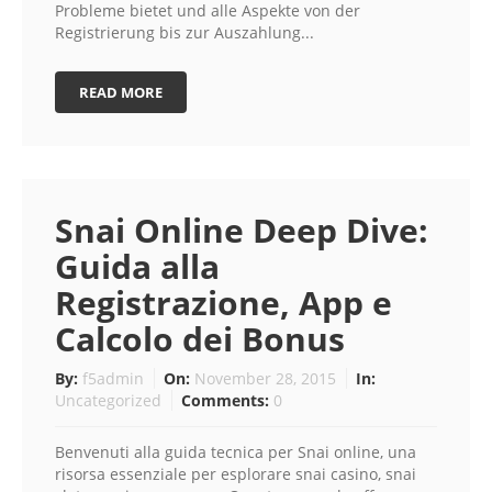
Probleme bietet und alle Aspekte von der
Registrierung bis zur Auszahlung...
READ MORE
Snai Online Deep Dive:
Guida alla
Registrazione, App e
Calcolo dei Bonus
By:
f5admin
On:
November 28, 2015
In:
Uncategorized
Comments:
0
Benvenuti alla guida tecnica per Snai online, una
risorsa essenziale per esplorare snai casino, snai