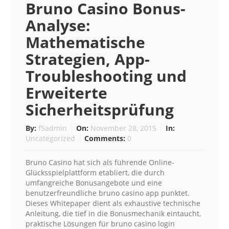
Bruno Casino Bonus-
Analyse:
Mathematische
Strategien, App-
Troubleshooting und
Erweiterte
Sicherheitsprüfung
By:
f5admin
On:
November 28, 2015
In:
Uncategorized
Comments:
0
Bruno Casino hat sich als führende Online-
Glücksspielplattform etabliert, die durch
umfangreiche Bonusangebote und eine
benutzerfreundliche bruno casino app punktet.
Dieses Whitepaper dient als exhaustive technische
Anleitung, die tief in die Bonusmechanik eintaucht,
praktische Lösungen für bruno casino login