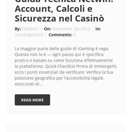
Account, Calcoli e
Sicurezza nel Casinò
By:
f5admin
On:
November 28, 2015
In:
Uncategorized
Comments:
0
La maggior parte delle guide di iGaming è vaga.
Questa non lo è — ogni passo qui è specifico,
pratico e basato su come funziona effettivamente
la piattaforma. Quick Checklist Prima di immergerti,
ecco i punti essenziali da verificare: Verifica la tua
posizione geografica per l’accessibilità legale.
Assicurati di...
READ MORE