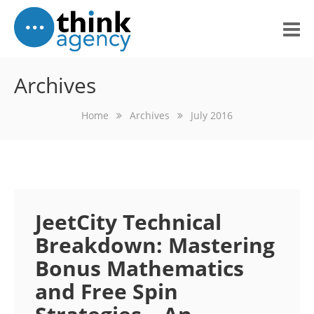
Home
Archives
About Us
Home
Archives
July 2016
Portfolio
Services
What Others Think
JeetCity Technical
Blog
Breakdown: Mastering
Bonus Mathematics
Contact Us
and Free Spin