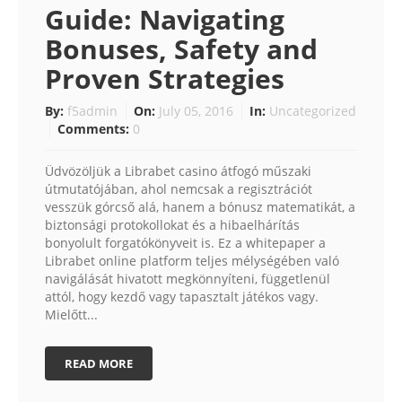
Guide: Navigating
Bonuses, Safety and
Proven Strategies
By:
f5admin
On:
July 05, 2016
In:
Uncategorized
Comments:
0
Üdvözöljük a Librabet casino átfogó műszaki
útmutatójában, ahol nemcsak a regisztrációt
vesszük górcső alá, hanem a bónusz matematikát, a
biztonsági protokollokat és a hibaelhárítás
bonyolult forgatókönyveit is. Ez a whitepaper a
Librabet online platform teljes mélységében való
navigálását hivatott megkönnyíteni, függetlenül
attól, hogy kezdő vagy tapasztalt játékos vagy.
Mielőtt...
READ MORE