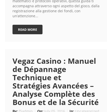
matematici e protocolli operativi, questa guida ti
accompagna attraverso ogni aspetto del gioco, dalla
registrazione alla gestione dei fondi, con
un’attenzione...
READ MORE
Vegaz Casino : Manuel
de Dépannage
Technique et
Stratégies Avancées –
Analyse Complète des
Bonus et de la Sécurité
By:
f5admin
On:
July 05, 2016
In:
Uncategorized