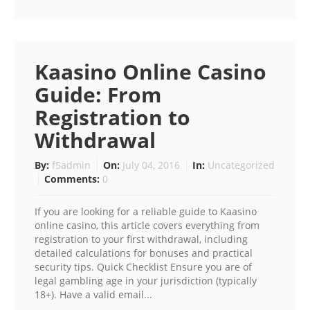
Kaasino Online Casino
Guide: From
Registration to
Withdrawal
By:
f5admin
On:
July 04, 2016
In:
Uncategorized
Comments:
0
If you are looking for a reliable guide to Kaasino
online casino, this article covers everything from
registration to your first withdrawal, including
detailed calculations for bonuses and practical
security tips. Quick Checklist Ensure you are of
legal gambling age in your jurisdiction (typically
18+). Have a valid email...