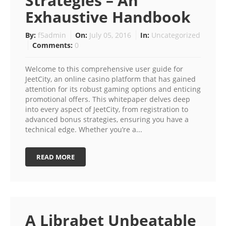
Strategies – An
Exhaustive Handbook
By:
f5admin
On:
July 05, 2016
In:
Uncategorized
Comments:
0
Welcome to this comprehensive user guide for
JeetCity, an online casino platform that has gained
attention for its robust gaming options and enticing
promotional offers. This whitepaper delves deep
into every aspect of JeetCity, from registration to
advanced bonus strategies, ensuring you have a
technical edge. Whether you’re a...
READ MORE
A Librabet Unbeatable