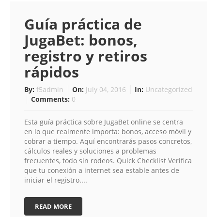
Guía práctica de
JugaBet: bonos,
registro y retiros
rápidos
By:
f5admin
On:
July 04, 2016
In:
Uncategorized
Comments:
0
Esta guía práctica sobre JugaBet online se centra
en lo que realmente importa: bonos, acceso móvil y
cobrar a tiempo. Aquí encontrarás pasos concretos,
cálculos reales y soluciones a problemas
frecuentes, todo sin rodeos. Quick Checklist Verifica
que tu conexión a internet sea estable antes de
iniciar el registro....
READ MORE