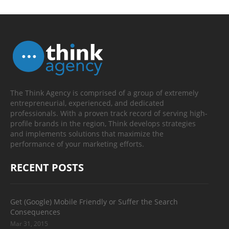
The Think Agency is comprised of a group of extremely
entrepreneurial, experienced, and dedicated
professionals. With a proven track record of serving high-
profile brands in the region, Think develops strategies
and implements solutions that maximize the
performance of your marketing efforts.
RECENT POSTS
Get (Google) Mobile Friendly or Suffer the Search
Consequences
Mar 31, 2015