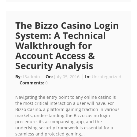
The Bizzo Casino Login
System: A Technical
Walkthrough for
Account Access &
Security Analysis
By:
f5admin
On:
July 05, 2016
In:
Uncategorized
Comments:
0
Navigating the entry point to any online casino is
the most critical interaction a user will have. For
Bizzo Casino, a platform gaining traction in various
markets, understanding the Bizzo casino login
procedure, its accompanying app, and the
underlying security framework is essential for a
seamless and protected gaming...