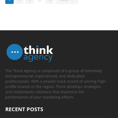
The Think Agency is comprised of a group of extremely
entrepreneurial, experienced, and dedicated
professionals. With a proven track record of serving high-
profile brands in the region, Think develops strategies
and implements solutions that maximize the
performance of your marketing efforts.
RECENT POSTS