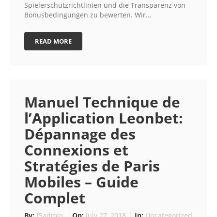
Spielerschutzrichtlinien und die Transparenz von
Bonusbedingungen zu bewerten. Wir...
READ MORE
Manuel Technique de
l’Application Leonbet:
Dépannage des
Connexions et
Stratégies de Paris
Mobiles – Guide
Complet
By:
f5admin
On:
July 27, 2018
In:
Uncategorized