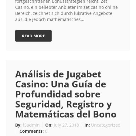
fortgeschrittenen Bonusstrategien reicht. Zet
Casino, ein beliebter Anbieter im zet casino online
Bereich, zeichnet sich durch lukrative Angebote
aus, die jedoch mathematisches...
READ MORE
Análisis de Jugabet
Casino: Una Guía de
Profundidad sobre
Seguridad, Registro y
Matemáticas del Bono
By:
f5admin
On:
July 27, 2018
In:
Uncategorized
Comments:
0