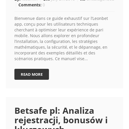
Comments:
0
Bienvenue dans ce guide exhaustif sur l’Leonbet
app, conçu pour les utilisateurs techniques
cherchant à optimiser leur expérience de pari
mobile. Nous allons explorer en profondeur
l’installation, la configuration, les stratégies
mathématiques, la sécurité, et le dépannage, en
incorporant des exemples détaillés et des
scénarios pratiques. Ce manuel vise...
READ MORE
Betsafe pl: Analiza
rejestracji, bonusów i