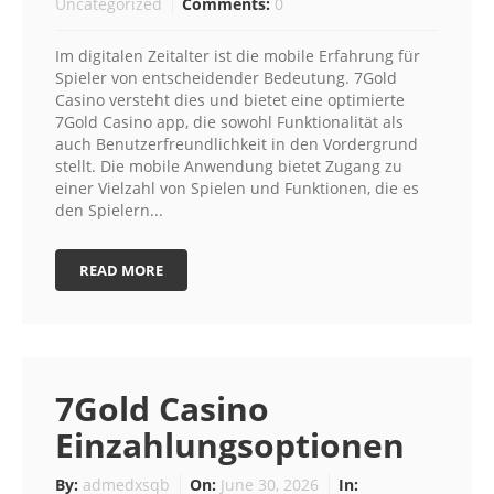
Uncategorized
Comments:
0
Im digitalen Zeitalter ist die mobile Erfahrung für
Spieler von entscheidender Bedeutung. 7Gold
Casino versteht dies und bietet eine optimierte
7Gold Casino app, die sowohl Funktionalität als
auch Benutzerfreundlichkeit in den Vordergrund
stellt. Die mobile Anwendung bietet Zugang zu
einer Vielzahl von Spielen und Funktionen, die es
den Spielern...
READ MORE
7Gold Casino
Einzahlungsoptionen
By:
admedxsqb
On:
June 30, 2026
In: