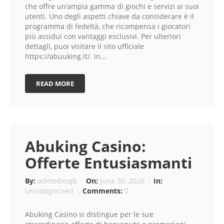
che offre un’ampia gamma di giochi e servizi ai suoi
utenti. Uno degli aspetti chiave da considerare è il
programma di fedeltà, che ricompensa i giocatori
più assidui con vantaggi esclusivi. Per ulteriori
dettagli, puoi visitare il sito ufficiale
https://abuuking.it/. In...
READ MORE
Abuking Casino:
Offerte Entusiasmanti
By:
admedxsqb
On:
June 30, 2026
In:
Uncategorized
Comments:
0
Abuking Casino si distingue per le sue