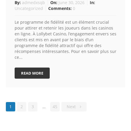
By:
admedxsqb
On:
June 30, 2026
In:
Uncategorized
Comments:
0
Le programme de fidélité est un élément crucial
pour attirer et retenir les joueurs dans les casinos
en ligne. À Lollybet Casino, l’engagement envers ses
clients est mis en avant par le biais d’un
programme de fidélité attractif qui offre des
récompenses intéressantes. Pour en savoir plus sur
ce...
READ MORE
1
2
3
…
45
Next