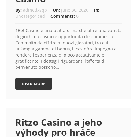
By:
admedxsqb
On:
June 30, 2026
In:
Uncategorized
Comments:
0
1Bet Casino è una piattaforma che offre una varietà
di giochi da casinò e opportunità di scommessa.
Con molto da offrire ai nuovi giocatori, tra cui
un’ampia gamma di bonus, il casinò si impegna a
rendere l’esperienza di gioco accattivante e
gratificante. I dettagli riguardanti l’offerta di
benvenuto possono...
READ MORE
Ritzo Casino a jeho
výhody pro hráče