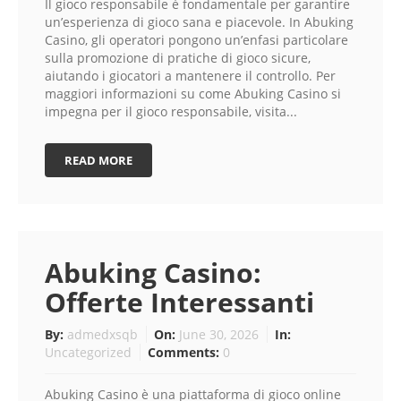
Il gioco responsabile è fondamentale per garantire
un’esperienza di gioco sana e piacevole. In Abuking
Casino, gli operatori pongono un’enfasi particolare
sulla promozione di pratiche di gioco sicure,
aiutando i giocatori a mantenere il controllo. Per
maggiori informazioni su come Abuking Casino si
impegna per il gioco responsabile, visita...
READ MORE
Abuking Casino:
Offerte Interessanti
By:
admedxsqb
On:
June 30, 2026
In:
Uncategorized
Comments:
0
Abuking Casino è una piattaforma di gioco online