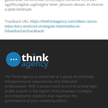
ügyfélszolgálat segítségére lehet. Játsszon okosan, és élvezze
a játék élményét.
Trackback URL:
https://thethinkagency.com/20bet-casino-
teljes-koru-analizise-strategiak-matematika-es-
hibaelharitas/trackback/
The Think Agency is comprised of a group of extremely
entrepreneurial, experienced, and dedicated
professionals. With a proven track record of serving high-
profile brands in the region, Think develops strategies
and implements solutions that maximize the
performance of your marketing efforts.