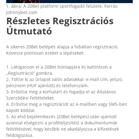
1. ábra: A 20Bet platform sportfogadó felülete. Forrás:
Johnnybet.com
Részletes Regisztrációs
Útmutató
A sikeres 20Bet belépés alapja a hibátlan regisztráció.
Kövesse pontosan ezeket a lépéseket:
Látogasson el a 20Bet honlapjára és kattintson a
„Regisztráció” gombra.
Töltse ki az űrlapot valós adatokkal: e-mail cím, jelszó,
pénznem (HUF ajánlott) és telefonszám.
Erősítse meg a korhatárt és fogadja el az Általános
Szerződési Feltételeket.
Erősítse meg a regisztrációt az e-mailben vagy SMS-ben
kapott kóddal.
Az első bejelentkezés (20Bet belépés) után ajánlott
azonnal elvégezni a profilteljesítést a dokumentumok
feltöltésével, hogy később ne akadályozza a kifizetések
feldolgozása.