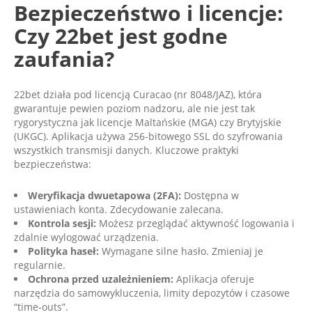
Bezpieczeństwo i licencje:
Czy 22bet jest godne
zaufania?
22bet działa pod licencją Curacao (nr 8048/JAZ), która
gwarantuje pewien poziom nadzoru, ale nie jest tak
rygorystyczna jak licencje Maltańskie (MGA) czy Brytyjskie
(UKGC). Aplikacja używa 256-bitowego SSL do szyfrowania
wszystkich transmisji danych. Kluczowe praktyki
bezpieczeństwa:
Weryfikacja dwuetapowa (2FA):
Dostępna w
ustawieniach konta. Zdecydowanie zalecana.
Kontrola sesji:
Możesz przeglądać aktywność logowania i
zdalnie wylogować urządzenia.
Polityka haseł:
Wymagane silne hasło. Zmieniaj je
regularnie.
Ochrona przed uzależnieniem:
Aplikacja oferuje
narzędzia do samowykluczenia, limity depozytów i czasowe
“time-outs”.