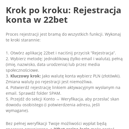
Krok po kroku: Rejestracja
konta w 22bet
Proces rejestracji jest bramą do wszystkich funkcji. Wykonaj
te kroki starannie:
Otwórz aplikację 22bet i naciśnij przycisk “Rejestracja”.
Wybierz metodę: jednoklikową (tylko email i waluta), pełną
(imię, nazwisko, data urodzenia) lub przez media
społecznościowe.
Kluczowy krok:
Jako walutę konta wybierz PLN (złotówki).
Zmiana waluty po rejestracji jest niemożliwa.
Potwierdź rejestrację linkiem aktywacyjnym wysłanym na
email. Sprawdź folder SPAM.
Przejdź do sekcji Konto → Weryfikacja, aby przesłać skan
dowodu osobistego (i potwierdzenia adresu, jeśli
wymagane).
Bez pełnej weryfikacji Twoje możliwości wypłat będą