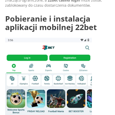
znacząco ograniczone, a
22bet casino login
może zostać
zablokowany do czasu dostarczenia dokumentów.
Pobieranie i instalacja
aplikacji mobilnej 22bet