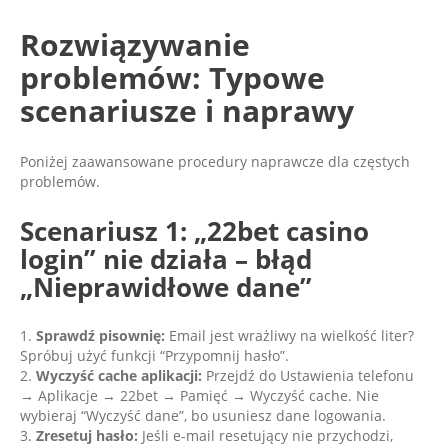
Rozwiązywanie
problemów: Typowe
scenariusze i naprawy
Poniżej zaawansowane procedury naprawcze dla częstych
problemów.
Scenariusz 1: „22bet casino
login” nie działa – błąd
„Nieprawidłowe dane”
Sprawdź pisownię:
Email jest wrażliwy na wielkość liter?
Spróbuj użyć funkcji “Przypomnij hasło”.
Wyczyść cache aplikacji:
Przejdź do Ustawienia telefonu
→ Aplikacje → 22bet → Pamięć → Wyczyść cache. Nie
wybieraj “Wyczyść dane”, bo usuniesz dane logowania.
Zresetuj hasło:
Jeśli e-mail resetujący nie przychodzi,