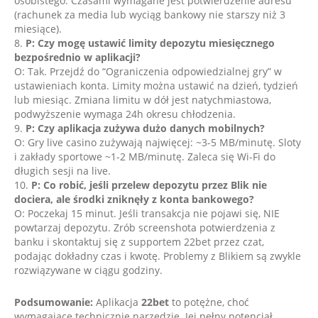
osobistego. Czasami wymagane jest potwierdzenie adresu
(rachunek za media lub wyciąg bankowy nie starszy niż 3
miesiące).
P: Czy mogę ustawić limity depozytu miesięcznego
bezpośrednio w aplikacji?
O: Tak. Przejdź do “Ograniczenia odpowiedzialnej gry” w
ustawieniach konta. Limity można ustawić na dzień, tydzień
lub miesiąc. Zmiana limitu w dół jest natychmiastowa,
podwyższenie wymaga 24h okresu chłodzenia.
P: Czy aplikacja zużywa dużo danych mobilnych?
O: Gry live casino zużywają najwięcej: ~3-5 MB/minutę. Sloty
i zakłady sportowe ~1-2 MB/minutę. Zaleca się Wi-Fi do
długich sesji na live.
P: Co robić, jeśli przelew depozytu przez Blik nie
dociera, ale środki zniknęły z konta bankowego?
O: Poczekaj 15 minut. Jeśli transakcja nie pojawi się, NIE
powtarzaj depozytu. Zrób screenshota potwierdzenia z
banku i skontaktuj się z supportem 22bet przez czat,
podając dokładny czas i kwotę. Problemy z Blikiem są zwykle
rozwiązywane w ciągu godziny.
Podsumowanie:
Aplikacja
22bet
to potężne, choć
wymagające technicznie narzędzie. Jej pełny potencjał