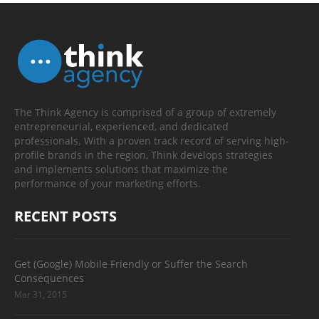
The Think Agency is comprised of a group of extremely
entrepreneurial, experienced, and dedicated
professionals. With a proven track record of serving high-
profile brands in the region, Think develops strategies
and implements solutions that maximize the
performance of your marketing efforts.
RECENT POSTS
Get (Google) Mobile Friendly or Suffer the Search
Consequences
Mar 31, 2015