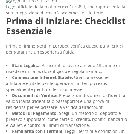
Logo ufficiale della piattaforma EuroBet, che rappresenta la
sua integrazione di casinò, scommesse e lotterie.
Prima di Iniziare: Checklist
Essenziale
Prima di immergerti in EuroBet, verifica questi punti critici
per garantire un’esperienza fluida:
Età e Legalità:
Assicurati di avere almeno 18 anni e di
risiedere in Italia, dove il gioco è regolamentato.
Connessione Internet Stabile:
Una connessione
affidabile è vitale per le operazioni in tempo reale,
specialmente per EuroBet scommesse.
Documenti di Verifica:
Prepara un documento d’identità
valido (carta d’identità o passaporto) e una prova di
residenza per velocizzare la verifica dell’account.
Metodi di Pagamento:
Scegli un metodo di deposito e
prelievo supportato, come carte di credito, bonifici bancari o
e-wallet, e controlla i limiti di transazione.
Familiarità con i Termini:
Leggi i termini e condizioni, in