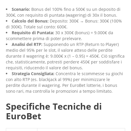
Scenario:
Bonus del 100% fino a 500€ su un deposito di
300€, con requisito di puntata (wagering) di 30x il bonus.
Calcolo del Bonus:
Deposito: 300€ → Bonus: 300€ (100%
di 300€). Totale sul conto: 600€.
Requisito di Puntata:
30 x 300€ (bonus) = 9.000€ da
scommettere prima di poter prelevare.
Analisi del RTP:
Supponendo un RTP (Return to Player)
medio del 95% per le slot, il valore atteso delle perdite
durante il wagering è: 9.000€ x (1 – 0.95) = 450€. Ciò significa
che, statisticamente, potresti perdere 450€ per soddisfare i
requisiti, riducendo il valore del bonus.
Strategia Consigliata:
Concentra le scommesse su giochi
con alto RTP (es. blackjack al 99%) per minimizzare le
perdite durante il wagering. Per EuroBet lotterie, i bonus
sono rari, ma controlla le promozioni a tempo limitato.
Specifiche Tecniche di
EuroBet