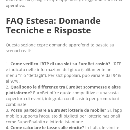
operativo.
FAQ Estesa: Domande
Tecniche e Risposte
Questa sezione copre domande approfondite basate su
scenari reali:
Come verifico l’RTP di una slot su EuroBet casinò?
L’RTP
è indicato nelle informazioni del gioco (solitamente nel
menu “i” o “dettagli”). Per slot popolari, può variare dal 94%
al 97%.
Quali sono le differenze tra EuroBet scommesse e altre
piattaforme?
EuroBet offre quote competitive e una vasta
copertura di eventi, integrata con il casinò per promozioni
combinate.
Posso partecipare a EuroBet lotterie da mobile?
Sì, l’app
mobile supporta l’acquisto di biglietti per lotterie nazionali
come SuperEnalotto e lotterie istantane.
Come calcolare le tasse sulle vincite?
In Italia, le vincite