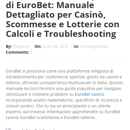
di EuroBet: Manuale
Dettagliato per Casinò,
Scommesse e Lotterie con
Calcoli e Troubleshooting
By:
f5admin
On:
June 04, 2016
In:
Uncategorized
Comments:
0
EuroBet si posiziona come una piattaforma integrata di
intrattenimento per scommesse sportive, giochi da casinò e
lotterie, offrendo un’esperienza multicanale in Italia. Questo
manuale tecnico fornisce una guida esaustiva per navigare,
ottimizzare e risolvere problemi su
EuroBet casino
,
incorporando analisi matematiche, specifiche di sicurezza e
scenari pratici. Che tu sia un principiante o un utente
esperto, qui troverai informazioni approfondite su EuroBet
casinò, EuroBet scommesse e EuroBet lotterie.