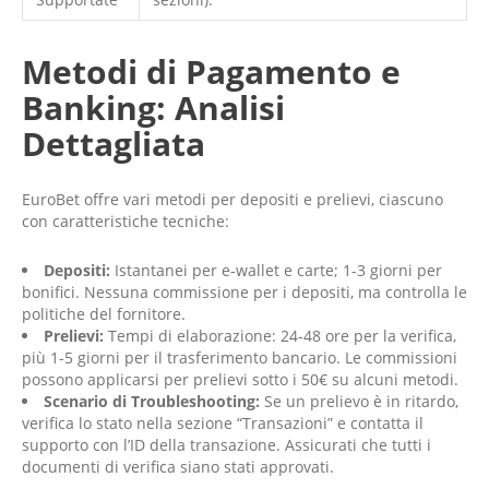
Metodi di Pagamento e
Banking: Analisi
Dettagliata
EuroBet offre vari metodi per depositi e prelievi, ciascuno
con caratteristiche tecniche:
Depositi:
Istantanei per e-wallet e carte; 1-3 giorni per
bonifici. Nessuna commissione per i depositi, ma controlla le
politiche del fornitore.
Prelievi:
Tempi di elaborazione: 24-48 ore per la verifica,
più 1-5 giorni per il trasferimento bancario. Le commissioni
possono applicarsi per prelievi sotto i 50€ su alcuni metodi.
Scenario di Troubleshooting:
Se un prelievo è in ritardo,
verifica lo stato nella sezione “Transazioni” e contatta il
supporto con l’ID della transazione. Assicurati che tutti i
documenti di verifica siano stati approvati.