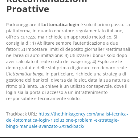
Proattive
Padroneggiare il
Lottomatica login
è solo il primo passo. La
piattaforma, in quanto operatore regolamentato italiano,
offre sicurezza ma richiede un approccio metodico. Si
consiglia di: 1) Abilitare sempre l’autenticazione a due
fattori; 2) Impostare limiti di deposito giornalieri/settimanali
nell’area di autolimitazione; 3) Utilizzare i bonus solo dopo
aver calcolato il reale costo del wagering; 4) Esplorare le
demo gratuite delle slot prima di giocare con denaro reale.
L’
lottomatica bingo
, in particolare, richiede una strategia di
gestione del bankroll diversa dalle slot, data la sua natura a
ritmo più lento. La chiave è un utilizzo consapevole, dove il
login sia la porta di accesso a un intrattenimento
responsabile e tecnicamente solido.
Trackback URL:
https://thethinkagency.com/analisi-tecnica-
del-lottomatica-login-risoluzione-problemi-e-strategie-
bingo-manuale-avanzato-2/trackback/