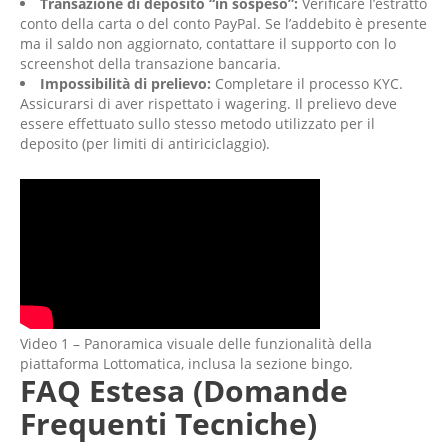
Transazione di deposito “in sospeso”:
Verificare l’estratto
conto della carta o del conto PayPal. Se l’addebito è presente
ma il saldo non aggiornato, contattare il supporto con lo
screenshot della transazione bancaria.
Impossibilità di prelievo:
Completare il processo KYC.
Assicurarsi di aver rispettato i wagering. Il prelievo deve
essere effettuato sullo stesso metodo utilizzato per il
deposito (per limiti di antiriciclaggio).
Video 1 – Panoramica visuale delle funzionalità della
piattaforma Lottomatica, inclusa la sezione bingo.
FAQ Estesa (Domande
Frequenti Tecniche)