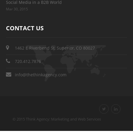
Social Media in a B2B World
Mar 30, 2015
CONTACT US
1462 E Riverbend St, Superior, CO 80027
720.412.7876
info@thethinkagency.com
© 2015 Think Agency: Marketing and Web Services