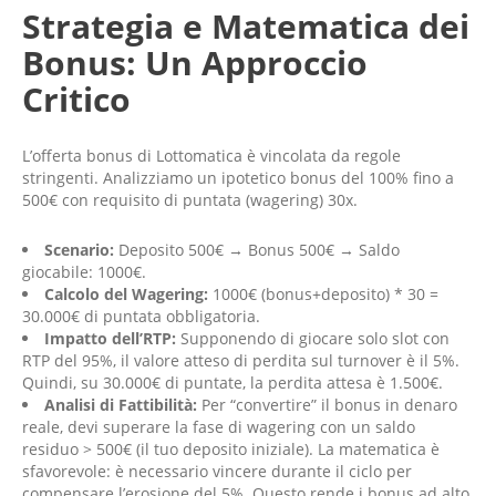
Strategia e Matematica dei
Bonus: Un Approccio
Critico
L’offerta bonus di Lottomatica è vincolata da regole
stringenti. Analizziamo un ipotetico bonus del 100% fino a
500€ con requisito di puntata (wagering) 30x.
Scenario:
Deposito 500€ → Bonus 500€ → Saldo
giocabile: 1000€.
Calcolo del Wagering:
1000€ (bonus+deposito) * 30 =
30.000€ di puntata obbligatoria.
Impatto dell’RTP:
Supponendo di giocare solo slot con
RTP del 95%, il valore atteso di perdita sul turnover è il 5%.
Quindi, su 30.000€ di puntate, la perdita attesa è 1.500€.
Analisi di Fattibilità:
Per “convertire” il bonus in denaro
reale, devi superare la fase di wagering con un saldo
residuo > 500€ (il tuo deposito iniziale). La matematica è
sfavorevole: è necessario vincere durante il ciclo per
compensare l’erosione del 5%. Questo rende i bonus ad alto