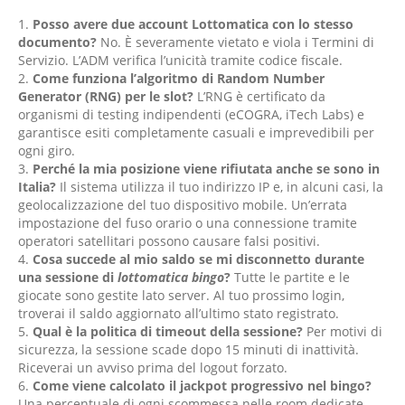
Posso avere due account Lottomatica con lo stesso
documento?
No. È severamente vietato e viola i Termini di
Servizio. L’ADM verifica l’unicità tramite codice fiscale.
Come funziona l’algoritmo di Random Number
Generator (RNG) per le slot?
L’RNG è certificato da
organismi di testing indipendenti (eCOGRA, iTech Labs) e
garantisce esiti completamente casuali e imprevedibili per
ogni giro.
Perché la mia posizione viene rifiutata anche se sono in
Italia?
Il sistema utilizza il tuo indirizzo IP e, in alcuni casi, la
geolocalizzazione del tuo dispositivo mobile. Un’errata
impostazione del fuso orario o una connessione tramite
operatori satellitari possono causare falsi positivi.
Cosa succede al mio saldo se mi disconnetto durante
una sessione di
lottomatica bingo
?
Tutte le partite e le
giocate sono gestite lato server. Al tuo prossimo login,
troverai il saldo aggiornato all’ultimo stato registrato.
Qual è la politica di timeout della sessione?
Per motivi di
sicurezza, la sessione scade dopo 15 minuti di inattività.
Riceverai un avviso prima del logout forzato.
Come viene calcolato il jackpot progressivo nel bingo?
Una percentuale di ogni scommessa nelle room dedicate