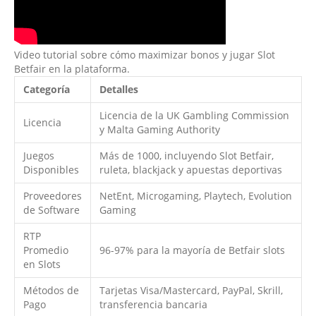
Video tutorial sobre cómo maximizar bonos y jugar Slot
Betfair en la plataforma.
Categoría
Detalles
Licencia de la UK Gambling Commission
Licencia
y Malta Gaming Authority
Juegos
Más de 1000, incluyendo Slot Betfair,
Disponibles
ruleta, blackjack y apuestas deportivas
Proveedores
NetEnt, Microgaming, Playtech, Evolution
de Software
Gaming
RTP
Promedio
96-97% para la mayoría de Betfair slots
en Slots
Métodos de
Tarjetas Visa/Mastercard, PayPal, Skrill,
Pago
transferencia bancaria