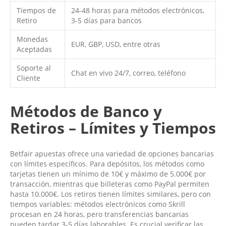
Tiempos de
24-48 horas para métodos electrónicos,
Retiro
3-5 días para bancos
Monedas
EUR, GBP, USD, entre otras
Aceptadas
Soporte al
Chat en vivo 24/7, correo, teléfono
Cliente
Métodos de Banco y
Retiros – Límites y Tiempos
Betfair apuestas ofrece una variedad de opciones bancarias
con límites específicos. Para depósitos, los métodos como
tarjetas tienen un mínimo de 10€ y máximo de 5.000€ por
transacción, mientras que billeteras como PayPal permiten
hasta 10.000€. Los retiros tienen límites similares, pero con
tiempos variables: métodos electrónicos como Skrill
procesan en 24 horas, pero transferencias bancarias
pueden tardar 3-5 días laborables. Es crucial verificar las