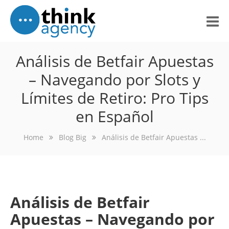
Home
Análisis de Betfair Apuestas
– Navegando por Slots y
About Us
Límites de Retiro: Pro Tips
Portfolio
en Español
Services
Home
Blog Big
Análisis de Betfair Apuestas ...
What Others Think
Blog
Contact Us
Análisis de Betfair
Apuestas – Navegando por