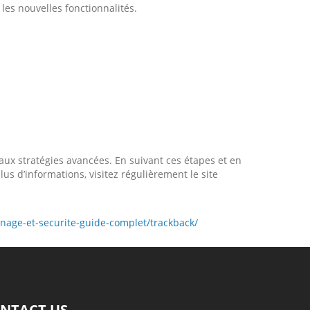
les nouvelles fonctionnalités.
 aux stratégies avancées. En suivant ces étapes et en
us d’informations, visitez régulièrement le site
age-et-securite-guide-complet/trackback/
NTACT US