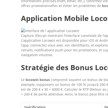
informations précises (nom, email, etc.), confirmez vo
offres promotionnelles et éviter les problèmes de
loc
Application Mobile Locow
Capture d’écran montrant l’interface conviviale de l’a
L’application Locowin est disponible pour iOS et Androi
l’app, connectez-vous avec vos identifiants, et explore
retraits, notifications push pour les promotions, et 
navigation intuitive.
Stratégie des Bonus Loc
Le
locowin bonus
comprend souvent un bonus de bienv
exemple, supposons un bonus de 100 % jusqu’à 200 € a
est de 200 € x 30 = 6000 €. Calculez le RTP (Retour au 
= 240 € de perte attendue. Ainsi, le bonus peut être r
Spécification
Dé