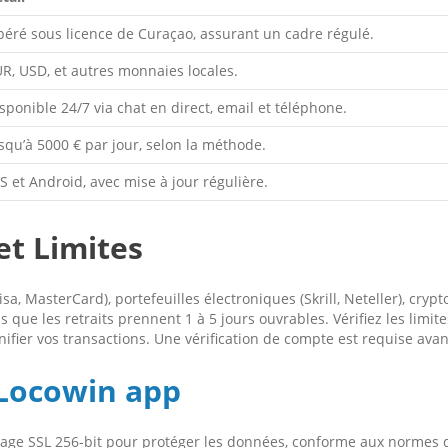
éré sous licence de Curaçao, assurant un cadre régulé.
R, USD, et autres monnaies locales.
sponible 24/7 via chat en direct, email et téléphone.
squ’à 5000 € par jour, selon la méthode.
S et Android, avec mise à jour régulière.
t Limites
sa, MasterCard), portefeuilles électroniques (Skrill, Neteller), cryp
 que les retraits prennent 1 à 5 jours ouvrables. Vérifiez les limit
nifier vos transactions. Une vérification de compte est requise avan
Locowin app
 cryptage SSL 256-bit pour protéger les données, conforme aux normes