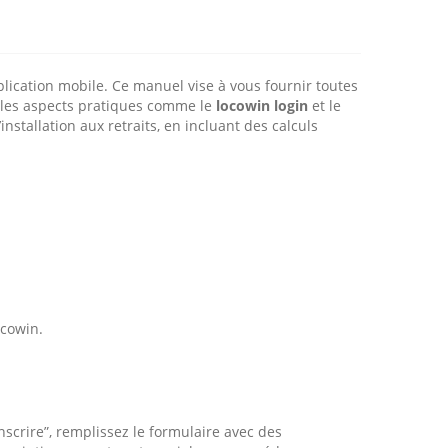
lication mobile. Ce manuel vise à vous fournir toutes
r les aspects pratiques comme le
locowin login
et le
stallation aux retraits, en incluant des calculs
ocowin.
inscrire”, remplissez le formulaire avec des