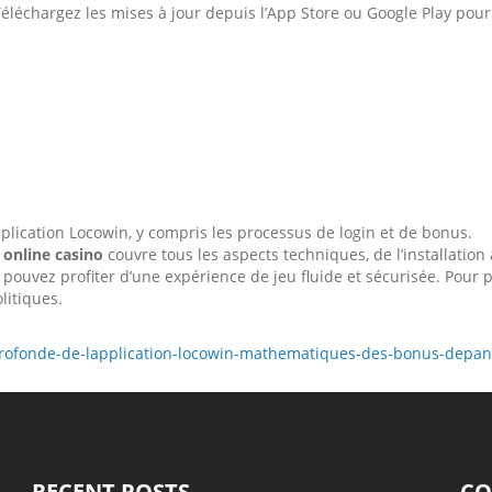
éléchargez les mises à jour depuis l’App Store ou Google Play pour 
application Locowin, y compris les processus de login et de bonus.
 online casino
couvre tous les aspects techniques, de l’installation
 pouvez profiter d’une expérience de jeu fluide et sécurisée. Pour pl
litiques.
profonde-de-lapplication-locowin-mathematiques-des-bonus-depann
RECENT POSTS
CO