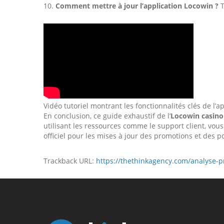
Comment mettre à jour l’application Locowin ?
T
Vidéo tutoriel montrant les fonctionnalités clés de l’
En conclusion, ce guide exhaustif de l’
Locowin casino
utilisant les ressources comme le support client, vous
officiel pour les mises à jour des promotions et des po
Trackback URL:
https://thethinkagency.com/analyse-