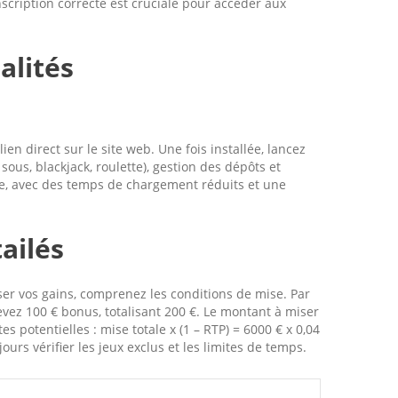
nscription correcte est cruciale pour accéder aux
alités
ien direct sur le site web. Une fois installée, lancez
sous, blackjack, roulette), gestion des dépôts et
ance, avec des temps de chargement réduits et une
ailés
er vos gains, comprenez les conditions de mise. Par
ez 100 € bonus, totalisant 200 €. Le montant à miser
s potentielles : mise totale x (1 – RTP) = 6000 € x 0,04
urs vérifier les jeux exclus et les limites de temps.