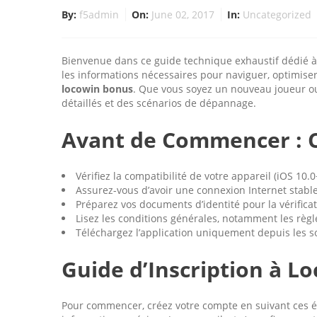
By:
f5admin
On:
June 02, 2017
In:
Uncategorized
Bienvenue dans ce guide technique exhaustif dédié à 
les informations nécessaires pour naviguer, optimise
locowin bonus
. Que vous soyez un nouveau joueur ou 
détaillés et des scénarios de dépannage.
Avant de Commencer : Ch
Vérifiez la compatibilité de votre appareil (iOS 10.
Assurez-vous d’avoir une connexion Internet stable 
Préparez vos documents d’identité pour la vérificat
Lisez les conditions générales, notamment les règ
Téléchargez l’application uniquement depuis les sou
Guide d’Inscription à L
Pour commencer, créez votre compte en suivant ces étapes