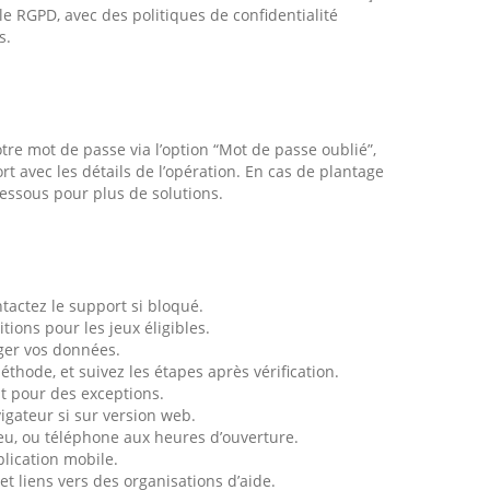
le RGPD, avec des politiques de confidentialité
s.
 votre mot de passe via l’option “Mot de passe oublié”,
rt avec les détails de l’opération. En cas de plantage
-dessous pour plus de solutions.
ontactez le support si bloqué.
tions pour les jeux éligibles.
éger vos données.
éthode, et suivez les étapes après vérification.
t pour des exceptions.
igateur si sur version web.
.eu, ou téléphone aux heures d’ouverture.
pplication mobile.
t liens vers des organisations d’aide.