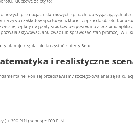
obrotu. Kluczowe zalety to:
 o nowych promocjach, darmowych spinach lub wygasających ofert
gier na żywo i zakładów sportowych, które liczą się do obrotu bonus
awicznej wpłaty i wypłaty środków bezpośrednio z poziomu aplikacj
ejs pozwala aktywować, anulować lub sprawdzać stan promocji w kilku
óry planuje regularnie korzystać z oferty Betx.
atematyka i realistyczne scen
undamentalne. Poniżej przedstawiamy szczegółową analizę kalkula
yt) + 300 PLN (bonus) = 600 PLN