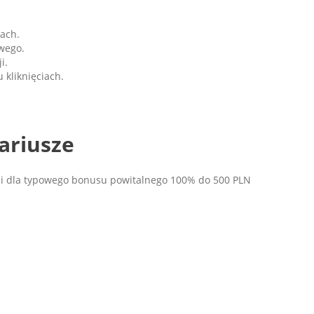
ach.
owego.
i.
 kliknięciach.
ariusze
cji dla typowego bonusu powitalnego 100% do 500 PLN