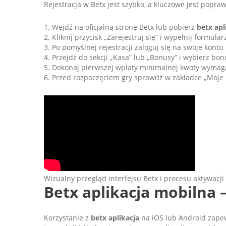
Rejestracja w Betx jest szybka, a kluczowe jest popra
Wejdź na oficjalną stronę Betx lub pobierz
betx apl
Kliknij przycisk „Zarejestruj się” i wypełnij form
Po pomyślnej rejestracji zaloguj się na swoje konto.
Przejdź do sekcji „Kasa” lub „Bonusy” i wybierz bo
Dokonaj pierwszej wpłaty minimalnej kwoty wymag
Przed rozpoczęciem gry sprawdź w zakładce „Moje 
Wizualny przegląd interfejsu Betx i procesu aktywacji 
Betx aplikacja mobilna
Korzystanie z
betx aplikacja
na iOS lub Android zapew