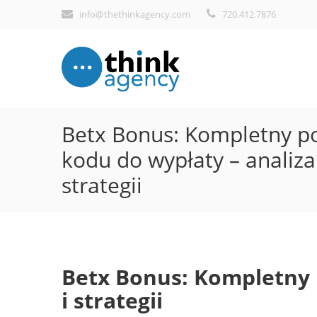
info@thethinkagency.com
720.412.7876
Betx Bonus: Kompletny p
kodu do wypłaty – analiz
strategii
Betx Bonus: Kompletny 
i strategii