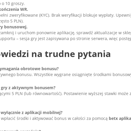
 o 10 groszy.
kończenia WR.
pełni zweryfikowane (KYC). Brak weryfikacji blokuje wypłaty. Upewn
ęsto 5 PLN).
ry bonusowej.
zamknij i uruchom ponownie aplikację, sprawdź aktualizacje w skl
 supportu – sesja gry jest zapisywana po stronie serwera, więc post
wiedzi na trudne pytania
 wymagania obrotowe bonusu?
tywnego bonusu. Wszystkie wygrane osiągnięte środkami bonusowy
as gry z aktywnym bonusem?
ącymi 5 PLN (lub równowartość). Postawienie wyższej stawki może
wyłącznie z aplikacji mobilnej?
ę, wpłacić środki i aktywować bonus w całości za pomocą
betx aplika