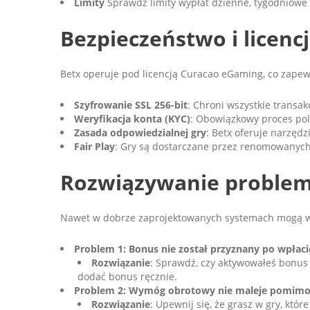
Limity
Sprawdź limity wypłat dzienne, tygodniowe 
Bezpieczeństwo i licenc
Betx operuje pod licencją Curacao eGaming, co zape
Szyfrowanie SSL 256-bit
: Chroni wszystkie transak
Weryfikacja konta (KYC)
: Obowiązkowy proces pol
Zasada odpowiedzialnej gry
: Betx oferuje narzędz
Fair Play
: Gry są dostarczane przez renomowanych 
Rozwiązywanie problem
Nawet w dobrze zaprojektowanych systemach mogą wys
Problem 1: Bonus nie został przyznany po wpłaci
Rozwiązanie
: Sprawdź, czy aktywowałeś bonus 
dodać bonus ręcznie.
Problem 2: Wymóg obrotowy nie maleje pomimo 
Rozwiązanie
: Upewnij się, że grasz w gry, któ