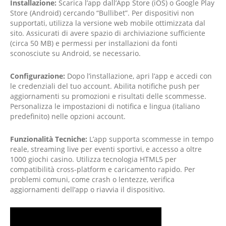
Installazione:
Scarica l’app dall’App Store (iOS) o Google Play
Store (Android) cercando “Bullibet”. Per dispositivi non
supportati, utilizza la versione web mobile ottimizzata dal
sito. Assicurati di avere spazio di archiviazione sufficiente
(circa 50 MB) e permessi per installazioni da fonti
sconosciute su Android, se necessario.
Configurazione:
Dopo l’installazione, apri l’app e accedi con
le credenziali del tuo account. Abilita notifiche push per
aggiornamenti su promozioni e risultati delle scommesse.
Personalizza le impostazioni di notifica e lingua (italiano
predefinito) nelle opzioni account.
Funzionalità Tecniche:
L’app supporta scommesse in tempo
reale, streaming live per eventi sportivi, e accesso a oltre
1000 giochi casino. Utilizza tecnologia HTML5 per
compatibilità cross-platform e caricamento rapido. Per
problemi comuni, come crash o lentezze, verifica
aggiornamenti dell’app o riavvia il dispositivo.