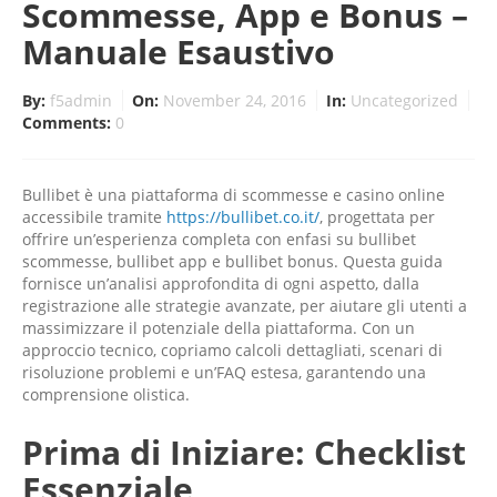
Scommesse, App e Bonus –
Manuale Esaustivo
By:
f5admin
On:
November 24, 2016
In:
Uncategorized
Comments:
0
Bullibet è una piattaforma di scommesse e casino online
accessibile tramite
https://bullibet.co.it/
, progettata per
offrire un’esperienza completa con enfasi su bullibet
scommesse, bullibet app e bullibet bonus. Questa guida
fornisce un’analisi approfondita di ogni aspetto, dalla
registrazione alle strategie avanzate, per aiutare gli utenti a
massimizzare il potenziale della piattaforma. Con un
approccio tecnico, copriamo calcoli dettagliati, scenari di
risoluzione problemi e un’FAQ estesa, garantendo una
comprensione olistica.
Prima di Iniziare: Checklist
Essenziale