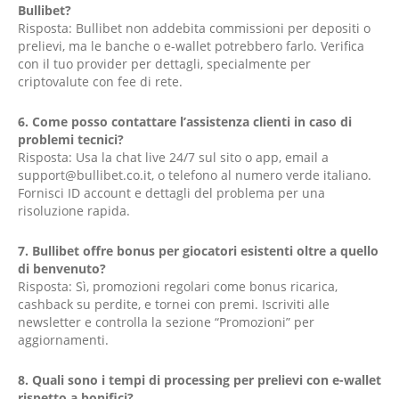
Bullibet?
Risposta: Bullibet non addebita commissioni per depositi o
prelievi, ma le banche o e-wallet potrebbero farlo. Verifica
con il tuo provider per dettagli, specialmente per
criptovalute con fee di rete.
6. Come posso contattare l’assistenza clienti in caso di
problemi tecnici?
Risposta: Usa la chat live 24/7 sul sito o app, email a
support@bullibet.co.it, o telefono al numero verde italiano.
Fornisci ID account e dettagli del problema per una
risoluzione rapida.
7. Bullibet offre bonus per giocatori esistenti oltre a quello
di benvenuto?
Risposta: Sì, promozioni regolari come bonus ricarica,
cashback su perdite, e tornei con premi. Iscriviti alle
newsletter e controlla la sezione “Promozioni” per
aggiornamenti.
8. Quali sono i tempi di processing per prelievi con e-wallet
rispetto a bonifici?