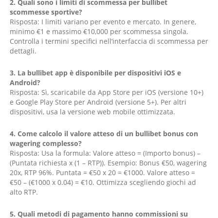
2. Quali sono i limiti di scommessa per bullibet
scommesse sportive?
Risposta: I limiti variano per evento e mercato. In genere,
minimo €1 e massimo €10,000 per scommessa singola.
Controlla i termini specifici nell’interfaccia di scommessa per
dettagli.
3. La bullibet app è disponibile per dispositivi iOS e
Android?
Risposta: Sì, scaricabile da App Store per iOS (versione 10+)
e Google Play Store per Android (versione 5+). Per altri
dispositivi, usa la versione web mobile ottimizzata.
4. Come calcolo il valore atteso di un bullibet bonus con
wagering complesso?
Risposta: Usa la formula: Valore atteso = (Importo bonus) –
(Puntata richiesta x (1 – RTP)). Esempio: Bonus €50, wagering
20x, RTP 96%. Puntata = €50 x 20 = €1000. Valore atteso =
€50 – (€1000 x 0.04) = €10. Ottimizza scegliendo giochi ad
alto RTP.
5. Quali metodi di pagamento hanno commissioni su