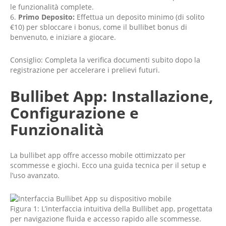
le funzionalità complete.
Primo Deposito:
Effettua un deposito minimo (di solito
€10) per sbloccare i bonus, come il bullibet bonus di
benvenuto, e iniziare a giocare.
Consiglio: Completa la verifica documenti subito dopo la
registrazione per accelerare i prelievi futuri.
Bullibet App: Installazione,
Configurazione e
Funzionalità
La bullibet app offre accesso mobile ottimizzato per
scommesse e giochi. Ecco una guida tecnica per il setup e
l’uso avanzato.
Figura 1: L’interfaccia intuitiva della Bullibet app, progettata
per navigazione fluida e accesso rapido alle scommesse.