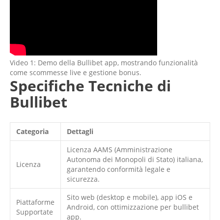
Video 1: Demo della Bullibet app, mostrando funzionalità
come scommesse live e gestione bonus.
Specifiche Tecniche di
Bullibet
Categoria
Dettagli
Licenza AAMS (Amministrazione
Autonoma dei Monopoli di Stato) italiana,
Licenza
garantendo conformità legale e
sicurezza.
Sito web (desktop e mobile), app iOS e
Piattaforme
Android, con ottimizzazione per bullibet
Supportate
app.