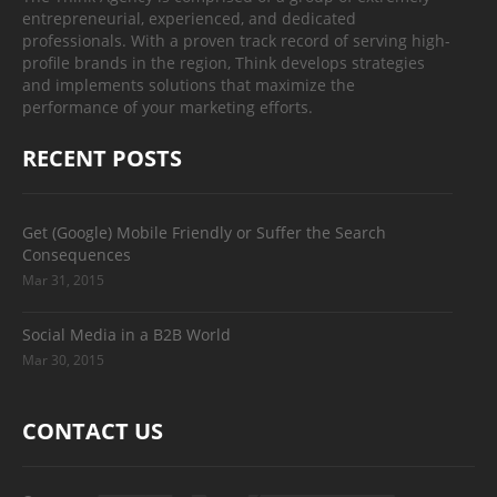
entrepreneurial, experienced, and dedicated
professionals. With a proven track record of serving high-
profile brands in the region, Think develops strategies
and implements solutions that maximize the
performance of your marketing efforts.
RECENT POSTS
Get (Google) Mobile Friendly or Suffer the Search
Consequences
Mar 31, 2015
Social Media in a B2B World
Mar 30, 2015
CONTACT US