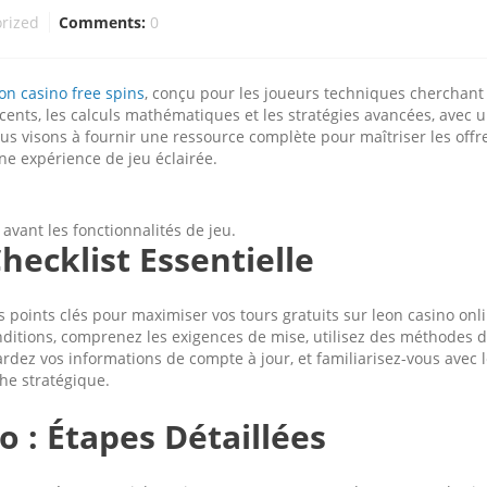
rized
Comments:
0
on casino free spins
, conçu pour les joueurs techniques cherchant 
nts, les calculs mathématiques et les stratégies avancées, avec un
us visons à fournir une ressource complète pour maîtriser les offre
ne expérience de jeu éclairée.
 avant les fonctionnalités de jeu.
ecklist Essentielle
points clés pour maximiser vos tours gratuits sur leon casino online 
nditions, comprenez les exigences de mise, utilisez des méthodes d
ardez vos informations de compte à jour, et familiarisez-vous avec le
he stratégique.
o : Étapes Détaillées