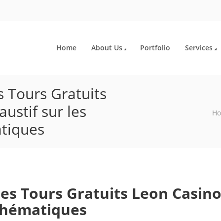
Home
About Us
Portfolio
Services
 Tours Gratuits
ustif sur les
H
atiques
s Tours Gratuits Leon Casino
athématiques