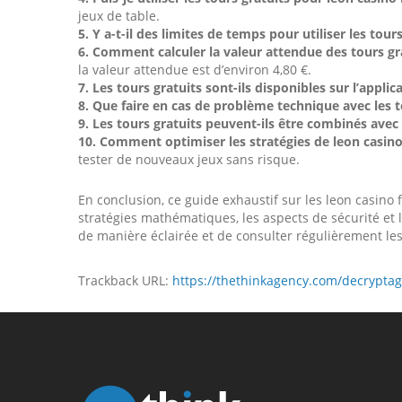
jeux de table.
5. Y a-t-il des limites de temps pour utiliser les tours
6. Comment calculer la valeur attendue des tours gr
la valeur attendue est d’environ 4,80 €.
7. Les tours gratuits sont-ils disponibles sur l’appli
8. Que faire en cas de problème technique avec les t
9. Les tours gratuits peuvent-ils être combinés avec
10. Comment optimiser les stratégies de leon casino 
tester de nouveaux jeux sans risque.
En conclusion, ce guide exhaustif sur les leon casino
stratégies mathématiques, les aspects de sécurité et
de manière éclairée et de consulter régulièrement les
Trackback URL:
https://thethinkagency.com/decryptag