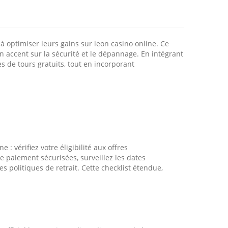
à optimiser leurs gains sur leon casino online. Ce
 accent sur la sécurité et le dépannage. En intégrant
s de tours gratuits, tout en incorporant
: vérifiez votre éligibilité aux offres
e paiement sécurisées, surveillez les dates
s politiques de retrait. Cette checklist étendue,