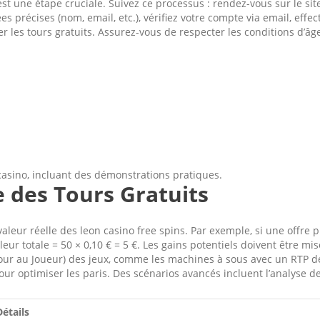
est une étape cruciale. Suivez ce processus : rendez-vous sur le site
es précises (nom, email, etc.), vérifiez votre compte via email, effe
 les tours gratuits. Assurez-vous de respecter les conditions d’âge
n casino, incluant des démonstrations pratiques.
 des Tours Gratuits
valeur réelle des leon casino free spins. Par exemple, si une offre 
aleur totale = 50 × 0,10 € = 5 €. Les gains potentiels doivent être mi
etour au Joueur) des jeux, comme les machines à sous avec un RTP 
ur optimiser les paris. Des scénarios avancés incluent l’analyse de l
Détails