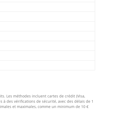
its. Les méthodes incluent cartes de crédit (Visa,
s à des vérifications de sécurité, avec des délais de 1
s minimales et maximales, comme un minimum de 10 €