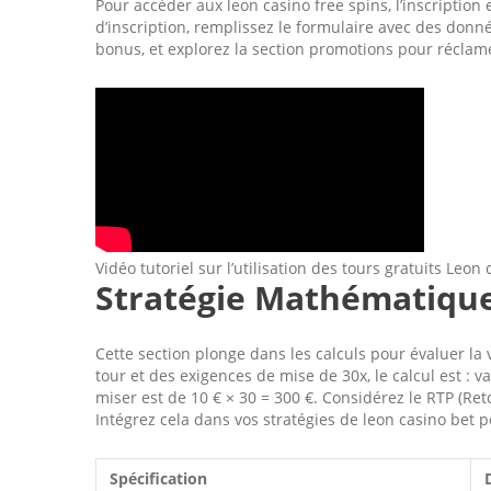
Pour accéder aux leon casino free spins, l’inscription 
d’inscription, remplissez le formulaire avec des donné
bonus, et explorez la section promotions pour réclamer
Vidéo tutoriel sur l’utilisation des tours gratuits Leo
Stratégie Mathématique
Cette section plonge dans les calculs pour évaluer la 
tour et des exigences de mise de 30x, le calcul est : v
miser est de 10 € × 30 = 300 €. Considérez le RTP (R
Intégrez cela dans vos stratégies de leon casino bet po
Spécification