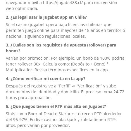
navegador móvil a https://jugabet88.cl/ para una versión
web optimizada.
2. ¿Es legal usar la Jugabet app en Chile?
Sí, el casino jugabet opera bajo licencias chilenas que
permiten juego online para mayores de 18 años en territorio
nacional, siguiendo regulaciones locales.
3. ¿Cuáles son los requisitos de apuesta (rollover) para
bonos?
Varían por promoción. Por ejemplo, un bono de 100% podría
tener rollover 30x. Calcula como: (Depósito + Bono) *
Multiplicador. Revisa términos específicos en la app.
4. ¿Cómo verificar mi cuenta en la app?
Después del registro, ve a “Perfil” -> “Verificación” y sube
documentos de identidad y domicilio. El proceso toma 24-72
horas para aprobación.
5. ¿Qué juegos tienen el RTP más alto en Jugabet?
Slots como Book of Dead o Starburst ofrecen RTP alrededor
del 96-97%. En live casino, blackjack y ruleta tienen RTPs
altos, pero varían por proveedor.