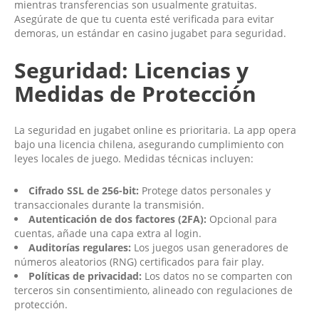
mientras transferencias son usualmente gratuitas.
Asegúrate de que tu cuenta esté verificada para evitar
demoras, un estándar en casino jugabet para seguridad.
Seguridad: Licencias y
Medidas de Protección
La seguridad en jugabet online es prioritaria. La app opera
bajo una licencia chilena, asegurando cumplimiento con
leyes locales de juego. Medidas técnicas incluyen:
Cifrado SSL de 256-bit:
Protege datos personales y
transaccionales durante la transmisión.
Autenticación de dos factores (2FA):
Opcional para
cuentas, añade una capa extra al login.
Auditorías regulares:
Los juegos usan generadores de
números aleatorios (RNG) certificados para fair play.
Políticas de privacidad:
Los datos no se comparten con
terceros sin consentimiento, alineado con regulaciones de
protección.