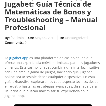
Jugabet: Guía Técnica de
Matemáticas de Bonos y
Troubleshooting – Manual
Profesional
By:
f5admin
On:
May 05, 2015
In:
Uncategorized
Comments:
0
La
Jugabet app
es una plataforma de casino online que
ofrece una experiencia móvil optimizada para los jugadores
chilenos. Este casino jugabet combina una interfaz intuitiva
con una amplia gama de juegos, haciendo que jugabet
online sea accesible desde cualquier dispositivo. En esta
guía exhaustiva, exploraremos cada aspecto técnico, desde
el registro hasta las estrategias avanzadas, diseñada para
usuarios que buscan maximizar su experiencia en la
jugabet app.