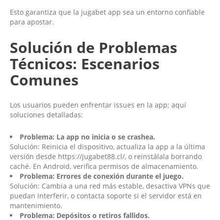
Esto garantiza que la jugabet app sea un entorno confiable
para apostar.
Solución de Problemas
Técnicos: Escenarios
Comunes
Los usuarios pueden enfrentar issues en la app; aquí
soluciones detalladas:
Problema: La app no inicia o se crashea.
Solución: Reinicia el dispositivo, actualiza la app a la última
versión desde https://jugabet88.cl/, o reinstálala borrando
caché. En Android, verifica permisos de almacenamiento.
Problema: Errores de conexión durante el juego.
Solución: Cambia a una red más estable, desactiva VPNs que
puedan interferir, o contacta soporte si el servidor está en
mantenimiento.
Problema: Depósitos o retiros fallidos.