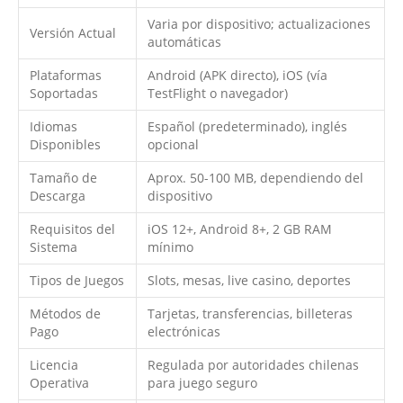
Varia por dispositivo; actualizaciones
Versión Actual
automáticas
Plataformas
Android (APK directo), iOS (vía
Soportadas
TestFlight o navegador)
Idiomas
Español (predeterminado), inglés
Disponibles
opcional
Tamaño de
Aprox. 50-100 MB, dependiendo del
Descarga
dispositivo
Requisitos del
iOS 12+, Android 8+, 2 GB RAM
Sistema
mínimo
Tipos de Juegos
Slots, mesas, live casino, deportes
Métodos de
Tarjetas, transferencias, billeteras
Pago
electrónicas
Licencia
Regulada por autoridades chilenas
Operativa
para juego seguro