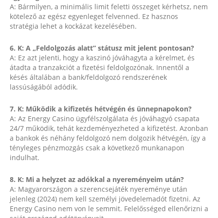
A: Bármilyen, a minimális limit feletti összeget kérhetsz, nem
kötelező az egész egyenleget felvenned. Ez hasznos
stratégia lehet a kockázat kezelésében.
6. K: A „Feldolgozás alatt” státusz mit jelent pontosan?
A: Ez azt jelenti, hogy a kaszinó jóváhagyta a kérelmet, és
átadta a tranzakciót a fizetési feldolgozónak. Innentől a
késés általában a bank/feldolgozó rendszerének
lassúságából adódik.
7. K: Működik a kifizetés hétvégén és ünnepnapokon?
A: Az Energy Casino ügyfélszolgálata és jóváhagyó csapata
24/7 működik, tehát kezdeményezheted a kifizetést. Azonban
a bankok és néhány feldolgozó nem dolgozik hétvégén, így a
tényleges pénzmozgás csak a következő munkanapon
indulhat.
8. K: Mi a helyzet az adókkal a nyereményeim után?
A: Magyarországon a szerencsejáték nyereménye után
jelenleg (2024) nem kell személyi jövedelemadót fizetni. Az
Energy Casino nem von le semmit. Felelősséged ellenőrizni a