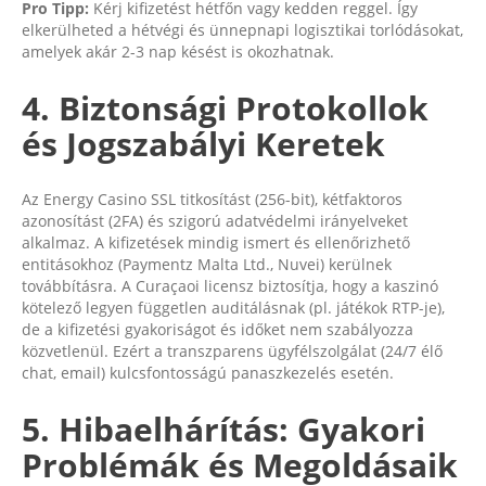
Pro Tipp:
Kérj kifizetést hétfőn vagy kedden reggel. Így
elkerülheted a hétvégi és ünnepnapi logisztikai torlódásokat,
amelyek akár 2-3 nap késést is okozhatnak.
4. Biztonsági Protokollok
és Jogszabályi Keretek
Az Energy Casino SSL titkosítást (256-bit), kétfaktoros
azonosítást (2FA) és szigorú adatvédelmi irányelveket
alkalmaz. A kifizetések mindig ismert és ellenőrizhető
entitásokhoz (Paymentz Malta Ltd., Nuvei) kerülnek
továbbításra. A Curaçaoi licensz biztosítja, hogy a kaszinó
kötelező legyen független auditálásnak (pl. játékok RTP-je),
de a kifizetési gyakoriságot és időket nem szabályozza
közvetlenül. Ezért a transzparens ügyfélszolgálat (24/7 élő
chat, email) kulcsfontosságú panaszkezelés esetén.
5. Hibaelhárítás: Gyakori
Problémák és Megoldásaik