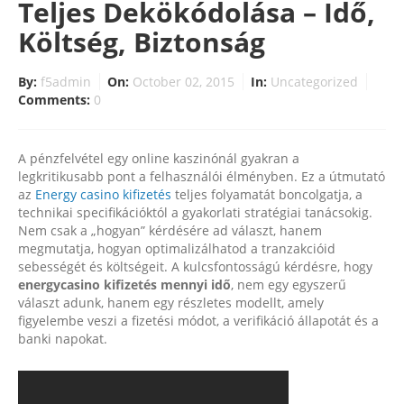
Teljes Dekökódolása – Idő,
Költség, Biztonság
By:
f5admin
On:
October 02, 2015
In:
Uncategorized
Comments:
0
A pénzfelvétel egy online kaszinónál gyakran a
legkritikusabb pont a felhasználói élményben. Ez a útmutató
az
Energy casino kifizetés
teljes folyamatát boncolgatja, a
technikai specifikációktól a gyakorlati stratégiai tanácsokig.
Nem csak a „hogyan” kérdésére ad választ, hanem
megmutatja, hogyan optimalizálhatod a tranzakcióid
sebességét és költségeit. A kulcsfontosságú kérdésre, hogy
energycasino kifizetés mennyi idő
, nem egy egyszerű
választ adunk, hanem egy részletes modellt, amely
figyelembe veszi a fizetési módot, a verifikáció állapotát és a
banki napokat.