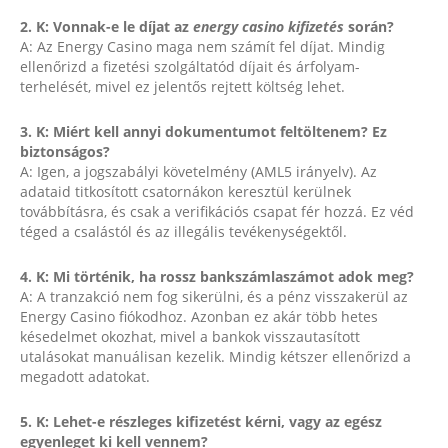
2. K: Vonnak-e le díjat az
energy casino kifizetés
során?
A: Az Energy Casino maga nem számít fel díjat. Mindig
ellenőrizd a fizetési szolgáltatód díjait és árfolyam-
terhelését, mivel ez jelentős rejtett költség lehet.
3. K: Miért kell annyi dokumentumot feltöltenem? Ez
biztonságos?
A: Igen, a jogszabályi követelmény (AML5 irányelv). Az
adataid titkosított csatornákon keresztül kerülnek
továbbításra, és csak a verifikációs csapat fér hozzá. Ez véd
téged a csalástól és az illegális tevékenységektől.
4. K: Mi történik, ha rossz bankszámlaszámot adok meg?
A: A tranzakció nem fog sikerülni, és a pénz visszakerül az
Energy Casino fiókodhoz. Azonban ez akár több hetes
késedelmet okozhat, mivel a bankok visszautasított
utalásokat manuálisan kezelik. Mindig kétszer ellenőrizd a
megadott adatokat.
5. K: Lehet-e részleges kifizetést kérni, vagy az egész
egyenleget ki kell vennem?