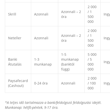
2 000
Azonnali – 2
/ 1
Skrill
Azonnali
Ing
óra
500
000
2 000
Azonnali – 2
/ 1
Neteller
Azonnali
Ing
óra
500
000
1-5
5 000
Banki
1-3
munkanap
/ 5
Ing
Átutalás
munkanap
(banktól
000
függ)
000
2 000
Paysafecard
0-24 óra
Azonnali
/ 100
Ing
(Cashout)
000
*A teljes idő tartalmazza a bank/feldolgozó feldolgozási idejét.
Munkanap: hétfő-péntek, 9-17 óra.