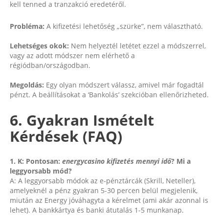
kell tenned a tranzakció eredetéről.
Probléma:
A kifizetési lehetőség „szürke”, nem választható.
Lehetséges okok:
Nem helyeztél letétet ezzel a módszerrel,
vagy az adott módszer nem elérhető a
régiódban/országodban.
Megoldás:
Egy olyan módszert válassz, amivel már fogadtál
pénzt. A beállításokat a ‘Bankolás’ szekcióban ellenőrizheted.
6. Gyakran Ismételt
Kérdések (FAQ)
1. K: Pontosan:
energycasino kifizetés mennyi idő
? Mi a
leggyorsabb mód?
A: A leggyorsabb módok az e-pénztárcák (Skrill, Neteller),
amelyeknél a pénz gyakran 5-30 percen belül megjelenik,
miután az Energy jóváhagyta a kérelmet (ami akár azonnal is
lehet). A bankkártya és banki átutalás 1-5 munkanap.