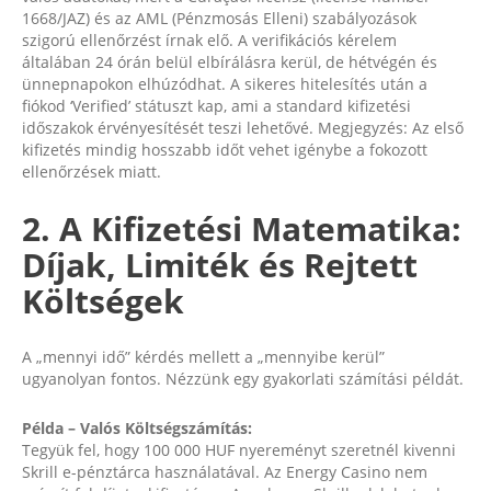
1668/JAZ) és az AML (Pénzmosás Elleni) szabályozások
szigorú ellenőrzést írnak elő. A verifikációs kérelem
általában 24 órán belül elbírálásra kerül, de hétvégén és
ünnepnapokon elhúzódhat. A sikeres hitelesítés után a
fiókod ‘Verified’ státuszt kap, ami a standard kifizetési
időszakok érvényesítését teszi lehetővé. Megjegyzés: Az első
kifizetés mindig hosszabb időt vehet igénybe a fokozott
ellenőrzések miatt.
2. A Kifizetési Matematika:
Díjak, Limiték és Rejtett
Költségek
A „mennyi idő” kérdés mellett a „mennyibe kerül”
ugyanolyan fontos. Nézzünk egy gyakorlati számítási példát.
Példa – Valós Költségszámítás:
Tegyük fel, hogy 100 000 HUF nyereményt szeretnél kivenni
Skrill e-pénztárca használatával. Az Energy Casino nem