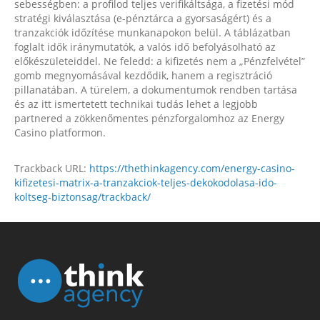
sebességben: a profilod teljes verifikáltsága, a fizetési mód
stratégi kiválasztása (e-pénztárca a gyorsaságért) és a
tranzakciók időzítése munkanapokon belül. A táblázatban
foglalt idők iránymutatók, a valós idő befolyásolható az
előkészületeiddel. Ne feledd: a kifizetés nem a „Pénzfelvétel”
gomb megnyomásával kezdődik, hanem a regisztráció
pillanatában. A türelem, a dokumentumok rendben tartása
és az itt ismertetett technikai tudás lehet a legjobb
partnered a zökkenőmentes pénzforgalomhoz az Energy
Casino platformon.
Trackback URL:
https://thethinkagency.com/energy-casino-
kifizetesi-matrix-a-tranzakciok-teljes-dekokodolasa-ido-
koltseg-biztonsag/trackback/