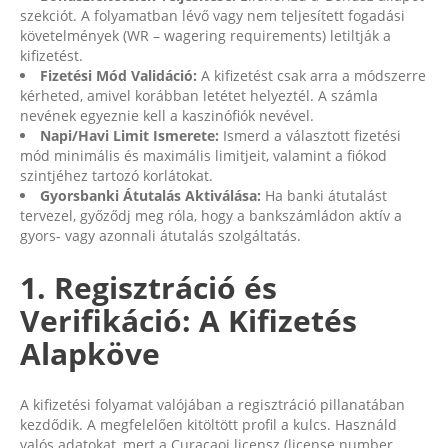
szekciót. A folyamatban lévő vagy nem teljesített fogadási
követelmények (WR – wagering requirements) letiltják a
kifizetést.
Fizetési Mód Validáció:
A kifizetést csak arra a módszerre
kérheted, amivel korábban letétet helyeztél. A számla
nevének egyeznie kell a kaszinófiók nevével.
Napi/Havi Limit Ismerete:
Ismerd a választott fizetési
mód minimális és maximális limitjeit, valamint a fiókod
szintjéhez tartozó korlátokat.
Gyorsbanki Átutalás Aktiválása:
Ha banki átutalást
tervezel, győződj meg róla, hogy a bankszámládon aktív a
gyors- vagy azonnali átutalás szolgáltatás.
1. Regisztráció és
Verifikáció: A Kifizetés
Alapköve
A kifizetési folyamat valójában a regisztráció pillanatában
kezdődik. A megfelelően kitöltött profil a kulcs. Használd
valós adatokat, mert a Curaçaoi licensz (license number