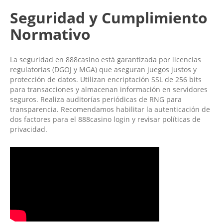
Seguridad y Cumplimiento
Normativo
La seguridad en 888casino está garantizada por licencias
regulatorias (DGOJ y MGA) que aseguran juegos justos y
protección de datos. Utilizan encriptación SSL de 256 bits
para transacciones y almacenan información en servidores
seguros. Realiza auditorías periódicas de RNG para
transparencia. Recomendamos habilitar la autenticación de
dos factores para el 888casino login y revisar políticas de
privacidad.