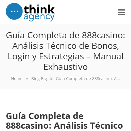
Home
Guía Completa de 888casino:
Análisis Técnico de Bonos,
About Us
Login y Estrategias – Manual
Portfolio
Exhaustivo
Services
Home
Blog Big
Guía Completa de 888casino: A...
What Others Think
Blog
Contact Us
Guía Completa de
888casino: Análisis Técnico