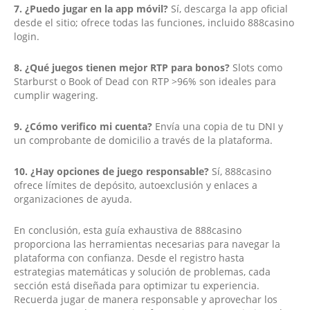
7. ¿Puedo jugar en la app móvil?
Sí, descarga la app oficial
desde el sitio; ofrece todas las funciones, incluido 888casino
login.
8. ¿Qué juegos tienen mejor RTP para bonos?
Slots como
Starburst o Book of Dead con RTP >96% son ideales para
cumplir wagering.
9. ¿Cómo verifico mi cuenta?
Envía una copia de tu DNI y
un comprobante de domicilio a través de la plataforma.
10. ¿Hay opciones de juego responsable?
Sí, 888casino
ofrece límites de depósito, autoexclusión y enlaces a
organizaciones de ayuda.
En conclusión, esta guía exhaustiva de 888casino
proporciona las herramientas necesarias para navegar la
plataforma con confianza. Desde el registro hasta
estrategias matemáticas y solución de problemas, cada
sección está diseñada para optimizar tu experiencia.
Recuerda jugar de manera responsable y aprovechar los