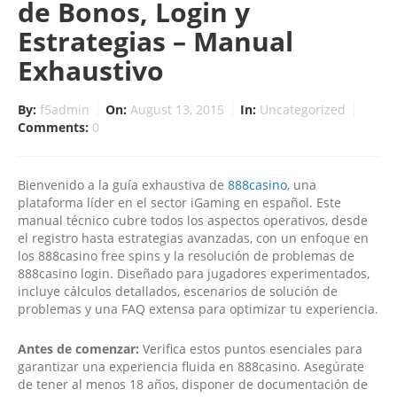
de Bonos, Login y
Estrategias – Manual
Exhaustivo
By:
f5admin
On:
August 13, 2015
In:
Uncategorized
Comments:
0
Bienvenido a la guía exhaustiva de
888casino
, una
plataforma líder en el sector iGaming en español. Este
manual técnico cubre todos los aspectos operativos, desde
el registro hasta estrategias avanzadas, con un enfoque en
los 888casino free spins y la resolución de problemas de
888casino login. Diseñado para jugadores experimentados,
incluye cálculos detallados, escenarios de solución de
problemas y una FAQ extensa para optimizar tu experiencia.
Antes de comenzar:
Verifica estos puntos esenciales para
garantizar una experiencia fluida en 888casino. Asegúrate
de tener al menos 18 años, disponer de documentación de