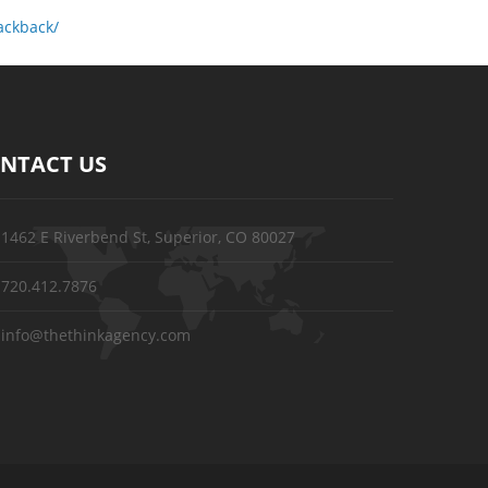
ackback/
NTACT US
1462 E Riverbend St, Superior, CO 80027
720.412.7876
info@thethinkagency.com