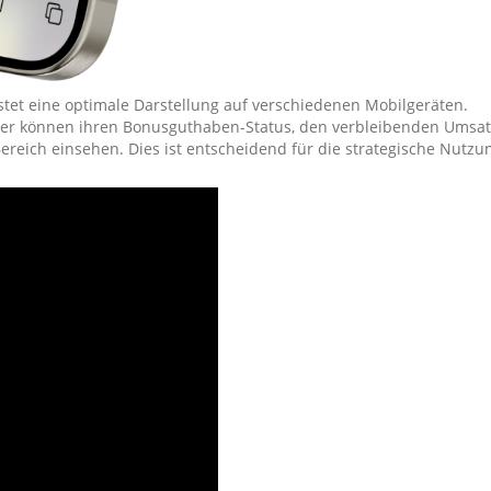
stet eine optimale Darstellung auf verschiedenen Mobilgeräten.
eler können ihren Bonusguthaben-Status, den verbleibenden Umsat
Bereich einsehen. Dies ist entscheidend für die strategische Nutzu