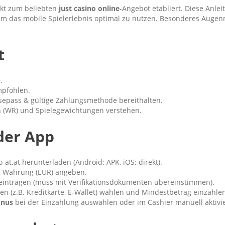
nkt zum beliebten
just casino online
-Angebot etabliert. Diese Anlei
, um das mobile Spielerlebnis optimal zu nutzen. Besonderes Augenm
t
.
pfohlen.
epass & gültige Zahlungsmethode bereithalten.
(WR) und Spielegewichtungen verstehen.
 der App
o-at.at herunterladen (Android: APK, iOS: direkt).
d Währung (EUR) angeben.
 eintragen (muss mit Verifikationsdokumenten übereinstimmen).
en (z.B. Kreditkarte, E-Wallet) wählen und Mindestbetrag einzahle
onus
bei der Einzahlung auswählen oder im Cashier manuell aktivi