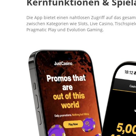
Kernfunktionen & Spie
Die App bietet einen nahtlosen Zugriff auf das gesamt
zwischen Kategorien wie Slots, Live Casino, Tischspi
Pragmatic Play und Evolution Gaming.