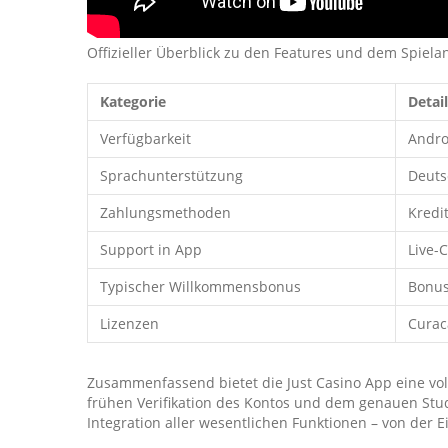
Offizieller Überblick zu den Features und dem Spielan
Kategorie
Detai
Verfügbarkeit
Andro
Sprachunterstützung
Deuts
Zahlungsmethoden
Kredi
Support in App
Live-C
Typischer Willkommensbonus
Bonus
Lizenzen
Curac
Zusammenfassend bietet die Just Casino App eine voll
frühen Verifikation des Kontos und dem genauen St
Integration aller wesentlichen Funktionen – von der