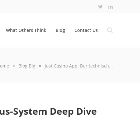
What Others Think
Blog
Contact Us
ome
Blog Big
Just Casino App: Der technisch...
nus-System Deep Dive