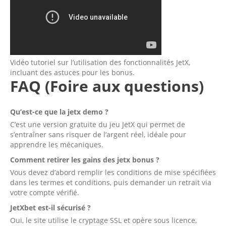
Vidéo tutoriel sur l’utilisation des fonctionnalités JetX,
incluant des astuces pour les bonus.
FAQ (Foire aux questions)
Qu’est-ce que la jetx demo ?
C’est une version gratuite du jeu JetX qui permet de
s’entraîner sans risquer de l’argent réel, idéale pour
apprendre les mécaniques.
Comment retirer les gains des jetx bonus ?
Vous devez d’abord remplir les conditions de mise spécifiées
dans les termes et conditions, puis demander un retrait via
votre compte vérifié.
JetXbet est-il sécurisé ?
Oui, le site utilise le cryptage SSL et opère sous licence,