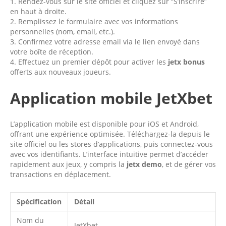
Rendez-vous sur le site officiel et cliquez sur “S’inscrire”
en haut à droite.
Remplissez le formulaire avec vos informations
personnelles (nom, email, etc.).
Confirmez votre adresse email via le lien envoyé dans
votre boîte de réception.
Effectuez un premier dépôt pour activer les
jetx bonus
offerts aux nouveaux joueurs.
Application mobile JetXbet
L’application mobile est disponible pour iOS et Android,
offrant une expérience optimisée. Téléchargez-la depuis le
site officiel ou les stores d’applications, puis connectez-vous
avec vos identifiants. L’interface intuitive permet d’accéder
rapidement aux jeux, y compris la
jetx demo
, et de gérer vos
transactions en déplacement.
Spécification
Détail
Nom du
JetXbet