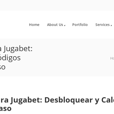
Home
About Us
Portfolio
Services
 Jugabet:
ódigos
H
so
ra Jugabet: Desbloquear y Cal
aso