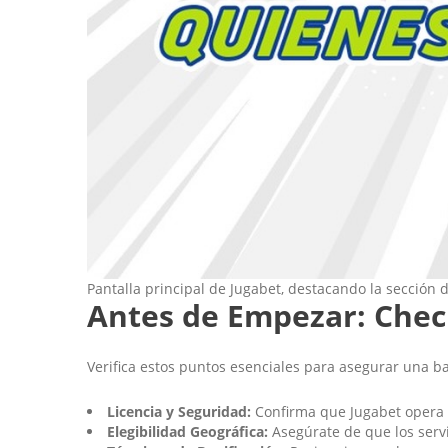
Pantalla principal de Jugabet, destacando la sección d
Antes de Empezar: Chec
Verifica estos puntos esenciales para asegurar una ba
Licencia y Seguridad:
Confirma que Jugabet opera b
Elegibilidad Geográfica:
Asegúrate de que los servi