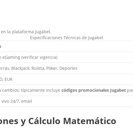
 en la plataforma Jugabet.
Especificaciones Técnicas de Jugabet
s
 eGaming (verificar vigencia)
rras, Blackjack, Ruleta, Póker, Deportes
D, EUR
a cambios; típicamente incluye
códigos promocionales Jugabet
par
 vivo 24/7, email
iones y Cálculo Matemático