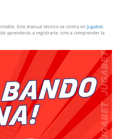
entable. Este manual técnico se centra en
Jugabet
,
olo aprenderás a registrarte, sino a comprender la