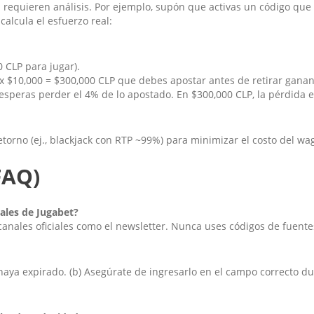
requieren análisis. Por ejemplo, supón que activas un código que
calcula el esfuerzo real:
0 CLP para jugar).
x $10,000 = $300,000 CLP que debes apostar antes de retirar ganan
 esperas perder el 4% de lo apostado. En $300,000 CLP, la pérdida 
etorno (ej., blackjack con RTP ~99%) para minimizar el costo del wa
FAQ)
ales de Jugabet?
 canales oficiales como el newsletter. Nunca uses códigos de fuente
o haya expirado. (b) Asegúrate de ingresarlo en el campo correcto d