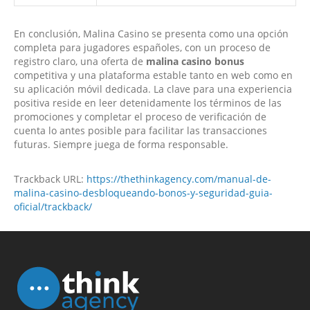
En conclusión, Malina Casino se presenta como una opción
completa para jugadores españoles, con un proceso de
registro claro, una oferta de
malina casino bonus
competitiva y una plataforma estable tanto en web como en
su aplicación móvil dedicada. La clave para una experiencia
positiva reside en leer detenidamente los términos de las
promociones y completar el proceso de verificación de
cuenta lo antes posible para facilitar las transacciones
futuras. Siempre juega de forma responsable.
Trackback URL:
https://thethinkagency.com/manual-de-
malina-casino-desbloqueando-bonos-y-seguridad-guia-
oficial/trackback/