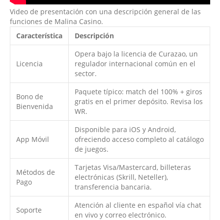
Video de presentación con una descripción general de las
funciones de Malina Casino.
Característica
Descripción
Opera bajo la licencia de Curazao, un
Licencia
regulador internacional común en el
sector.
Paquete típico: match del 100% + giros
Bono de
gratis en el primer depósito. Revisa los
Bienvenida
WR.
Disponible para iOS y Android,
App Móvil
ofreciendo acceso completo al catálogo
de juegos.
Tarjetas Visa/Mastercard, billeteras
Métodos de
electrónicas (Skrill, Neteller),
Pago
transferencia bancaria.
Atención al cliente en español vía chat
Soporte
en vivo y correo electrónico.