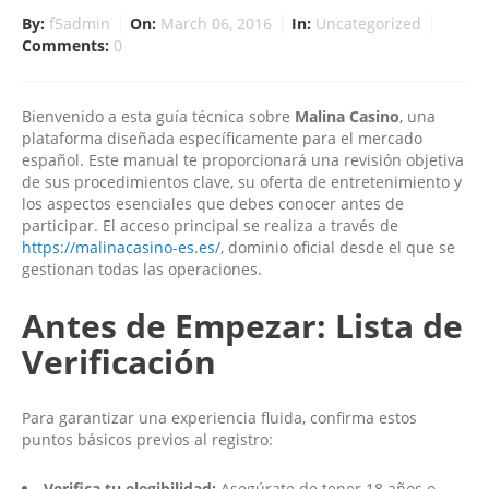
By:
f5admin
On:
March 06, 2016
In:
Uncategorized
Comments:
0
Bienvenido a esta guía técnica sobre
Malina Casino
, una
plataforma diseñada específicamente para el mercado
español. Este manual te proporcionará una revisión objetiva
de sus procedimientos clave, su oferta de entretenimiento y
los aspectos esenciales que debes conocer antes de
participar. El acceso principal se realiza a través de
https://malinacasino-es.es/
, dominio oficial desde el que se
gestionan todas las operaciones.
Antes de Empezar: Lista de
Verificación
Para garantizar una experiencia fluida, confirma estos
puntos básicos previos al registro:
Verifica tu elegibilidad:
Asegúrate de tener 18 años o