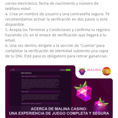
correo electrónico, fecha de nacimiento y número de
teléfono móvil.
Crea un nombre de usuario y una contraseña segura. Te
recomendamos activar la verificación en dos pasos si está
disponible.
Acepta los Términos y Condiciones y confirma tu registro
haciendo clic en el enlace de verificación que llegará a tu
email.
Una vez dentro, dirígete a la sección de “Cuenta” para
completar la verificación de identidad subiendo una copia
de tu DNI. Este paso es obligatorio para retirar ganancias.