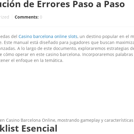
ución de Errores Paso a Paso
rized
Comments:
0
nedas del
Casino barcelona online slots
, un destino popular en el 
ne. Este manual está diseñado para jugadores que buscan maximizar
zadas. A lo largo de este documento, exploraremos estrategias det
cómo operar en este casino barcelona. Incorporaremos palabras c
ener el enfoque en la temática.
en Casino Barcelona Online, mostrando gameplay y características 
list Esencial