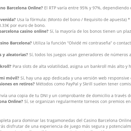
ino Barcelona Online?
El RTP varía entre 95% y 97%, dependiendo de
nvenida?
Usa la fórmula: (Monto del bono / Requisito de apuesta) * 
3.33€ por euro de bono.
barcelona casino online?
Sí, la mayoría de los bonos tienen un pla
asino Barcelona?
Utiliza la función “Olvidé mi contraseña” o contac
 y aleatorias?
Sí, todos los juegos usan generadores de números al
kroll?
Para slots de alta volatilidad, asigna un bankroll más alto y
 mi móvil?
Sí, hay una app dedicada y una versión web responsive 
iones en retiros?
Métodos como PayPal y Skrill suelen tener comis
vía una copia de tu DNI y un comprobante de domicilio a través del
ona Online?
Sí, se organizan regularmente torneos con premios en 
pleta para dominar las tragamonedas del Casino Barcelona Online,
drás disfrutar de una experiencia de juego más segura y potencialm