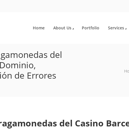
Home
About Us
Portfolio
Services
ragamonedas del
 Dominio,
H
ión de Errores
Tragamonedas del Casino Barce