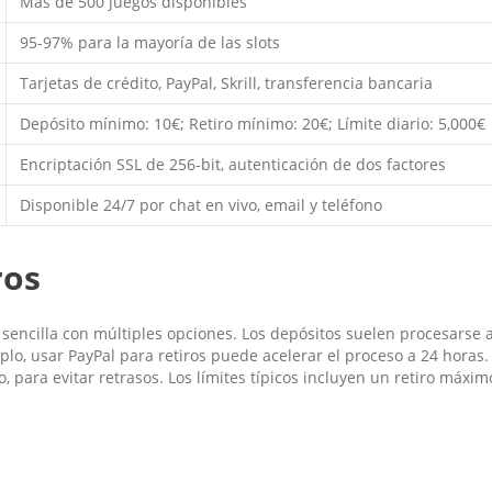
Más de 500 juegos disponibles
95-97% para la mayoría de las slots
Tarjetas de crédito, PayPal, Skrill, transferencia bancaria
Depósito mínimo: 10€; Retiro mínimo: 20€; Límite diario: 5,000€
Encriptación SSL de 256-bit, autenticación de dos factores
Disponible 24/7 por chat en vivo, email y teléfono
ros
s sencilla con múltiples opciones. Los depósitos suelen procesarse 
lo, usar PayPal para retiros puede acelerar el proceso a 24 horas.
 para evitar retrasos. Los límites típicos incluyen un retiro máxim