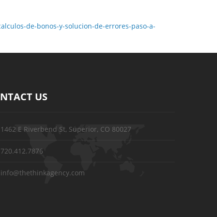
alculos-de-bonos-y-solucion-de-errores-paso-a-
NTACT US
1462 E Riverbend St, Superior, CO 80027
720.412.7876
info@thethinkagency.com