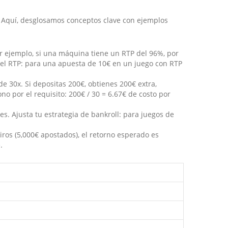
. Aquí, desglosamos conceptos clave con ejemplos
r ejemplo, si una máquina tiene un RTP del 96%, por
r el RTP: para una apuesta de 10€ en un juego con RTP
30x. Si depositas 200€, obtienes 200€ extra,
no por el requisito: 200€ / 30 = 6.67€ de costo por
. Ajusta tu estrategia de bankroll: para juegos de
os (5,000€ apostados), el retorno esperado es
.