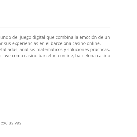
mundo del juego digital que combina la emoción de un
 sus experiencias en el barcelona casino online,
alladas, análisis matemáticos y soluciones prácticas,
lave como casino barcelona online, barcelona casino
exclusivas.