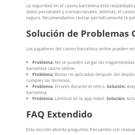
La seguridad en el casino barcelona está respaldada 
datos personales y transaccionales. Además, el casi
seguro. Recomendamos revisar periódicamente la polít
Solución de Problemas
Los jugadores del casino barcelona online pueden en
Problema:
No se pueden cargar las tragamonedas
barcelona casino online.
Problema:
Bonos no aplicados después del depósi
cumples los términos.
Problema:
Errores durante el retiro.
Solución:
Aseg
barcelona.
Problema:
Lentitud en la app móvil.
Solución:
Actu
FAQ Extendido
Esta sección aborda preguntas frecuentes con respues