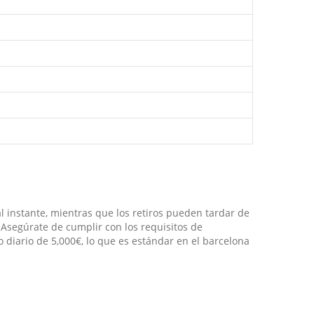
al instante, mientras que los retiros pueden tardar de
 Asegúrate de cumplir con los requisitos de
o diario de 5,000€, lo que es estándar en el barcelona