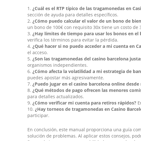
¿Cuál es el RTP típico de las tragamonedas en Cas
sección de ayuda para detalles específicos.
¿Cómo puedo calcular el valor de un bono de bie
un bono de 100€ con requisito 30x tiene un costo de 
¿Hay límites de tiempo para usar los bonos en el 
verifica los términos para evitar la pérdida.
¿Qué hacer si no puedo acceder a mi cuenta en C
el acceso.
¿Son las tragamonedas del casino barcelona justas
organismos independientes.
¿Cómo afecta la volatilidad a mi estrategia de ban
puedes apostar más agresivamente.
¿Puedo jugar en el casino barcelona online desde
¿Qué métodos de pago ofrecen las menores comis
para detalles actualizados.
¿Cómo verificar mi cuenta para retiros rápidos?
En
¿Hay torneos de tragamonedas en Casino Barcel
participar.
En conclusión, este manual proporciona una guía com
solución de problemas. Al aplicar estos consejos, po