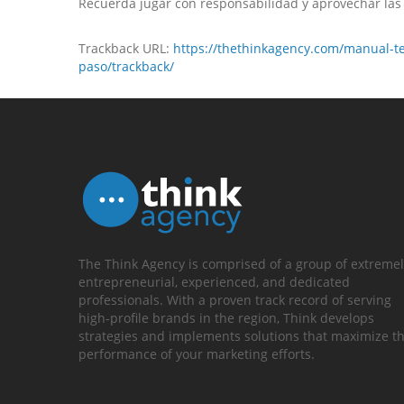
Recuerda jugar con responsabilidad y aprovechar las
Trackback URL:
https://thethinkagency.com/manual-te
paso/trackback/
The Think Agency is comprised of a group of extreme
entrepreneurial, experienced, and dedicated
professionals. With a proven track record of serving
high-profile brands in the region, Think develops
strategies and implements solutions that maximize t
performance of your marketing efforts.