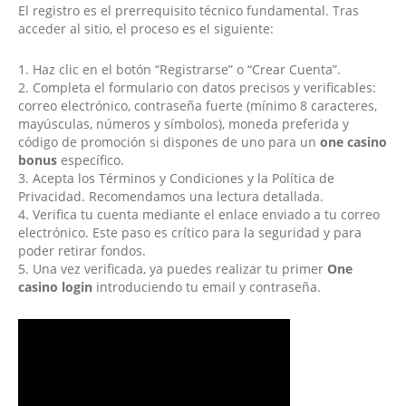
El registro es el prerrequisito técnico fundamental. Tras
acceder al sitio, el proceso es el siguiente:
Haz clic en el botón “Registrarse” o “Crear Cuenta”.
Completa el formulario con datos precisos y verificables:
correo electrónico, contraseña fuerte (mínimo 8 caracteres,
mayúsculas, números y símbolos), moneda preferida y
código de promoción si dispones de uno para un
one casino
bonus
específico.
Acepta los Términos y Condiciones y la Política de
Privacidad. Recomendamos una lectura detallada.
Verifica tu cuenta mediante el enlace enviado a tu correo
electrónico. Este paso es crítico para la seguridad y para
poder retirar fondos.
Una vez verificada, ya puedes realizar tu primer
One
casino login
introduciendo tu email y contraseña.