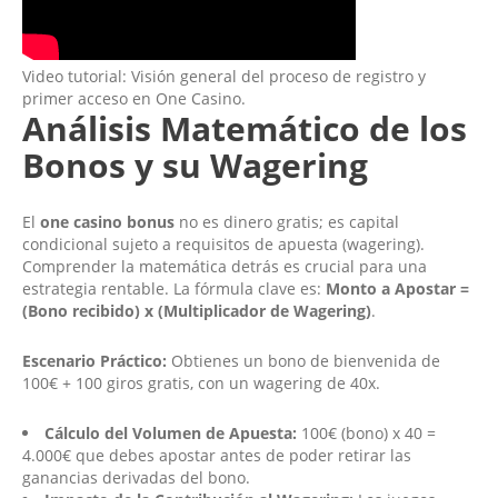
Video tutorial: Visión general del proceso de registro y
primer acceso en One Casino.
Análisis Matemático de los
Bonos y su Wagering
El
one casino bonus
no es dinero gratis; es capital
condicional sujeto a requisitos de apuesta (wagering).
Comprender la matemática detrás es crucial para una
estrategia rentable. La fórmula clave es:
Monto a Apostar =
(Bono recibido) x (Multiplicador de Wagering)
.
Escenario Práctico:
Obtienes un bono de bienvenida de
100€ + 100 giros gratis, con un wagering de 40x.
Cálculo del Volumen de Apuesta:
100€ (bono) x 40 =
4.000€ que debes apostar antes de poder retirar las
ganancias derivadas del bono.