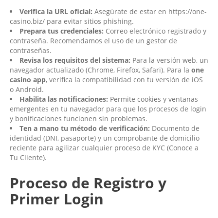
Verifica la URL oficial:
Asegúrate de estar en https://one-
casino.biz/ para evitar sitios phishing.
Prepara tus credenciales:
Correo electrónico registrado y
contraseña. Recomendamos el uso de un gestor de
contraseñas.
Revisa los requisitos del sistema:
Para la versión web, un
navegador actualizado (Chrome, Firefox, Safari). Para la
one
casino app
, verifica la compatibilidad con tu versión de iOS
o Android.
Habilita las notificaciones:
Permite cookies y ventanas
emergentes en tu navegador para que los procesos de login
y bonificaciones funcionen sin problemas.
Ten a mano tu método de verificación:
Documento de
identidad (DNI, pasaporte) y un comprobante de domicilio
reciente para agilizar cualquier proceso de KYC (Conoce a
Tu Cliente).
Proceso de Registro y
Primer Login