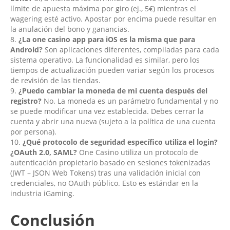
límite de apuesta máxima por giro (ej., 5€) mientras el
wagering esté activo. Apostar por encima puede resultar en
la anulación del bono y ganancias.
¿La
one casino app
para iOS es la misma que para
Android?
Son aplicaciones diferentes, compiladas para cada
sistema operativo. La funcionalidad es similar, pero los
tiempos de actualización pueden variar según los procesos
de revisión de las tiendas.
¿Puedo cambiar la moneda de mi cuenta después del
registro?
No. La moneda es un parámetro fundamental y no
se puede modificar una vez establecida. Debes cerrar la
cuenta y abrir una nueva (sujeto a la política de una cuenta
por persona).
¿Qué protocolo de seguridad específico utiliza el login?
¿OAuth 2.0, SAML?
One Casino utiliza un protocolo de
autenticación propietario basado en sesiones tokenizadas
(JWT – JSON Web Tokens) tras una validación inicial con
credenciales, no OAuth público. Esto es estándar en la
industria iGaming.
Conclusión