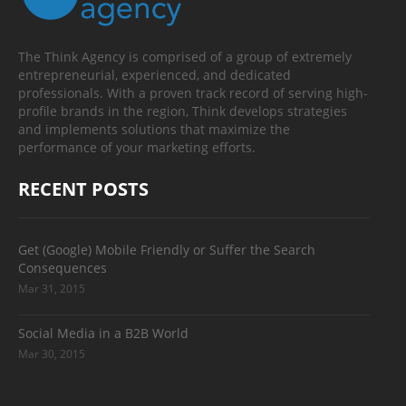
The Think Agency is comprised of a group of extremely
entrepreneurial, experienced, and dedicated
professionals. With a proven track record of serving high-
profile brands in the region, Think develops strategies
and implements solutions that maximize the
performance of your marketing efforts.
RECENT POSTS
Get (Google) Mobile Friendly or Suffer the Search
Consequences
Mar 31, 2015
Social Media in a B2B World
Mar 30, 2015