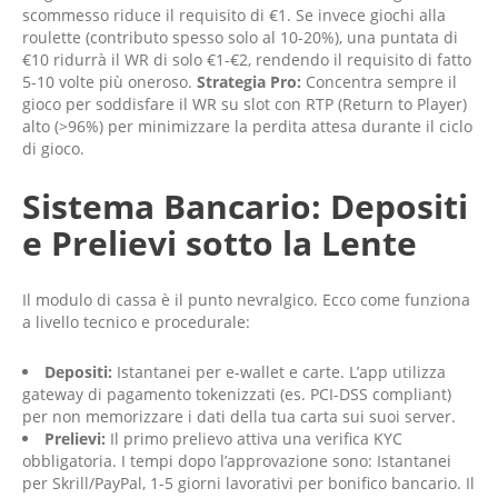
scommesso riduce il requisito di €1. Se invece giochi alla
roulette (contributo spesso solo al 10-20%), una puntata di
€10 ridurrà il WR di solo €1-€2, rendendo il requisito di fatto
5-10 volte più oneroso.
Strategia Pro:
Concentra sempre il
gioco per soddisfare il WR su slot con RTP (Return to Player)
alto (>96%) per minimizzare la perdita attesa durante il ciclo
di gioco.
Sistema Bancario: Depositi
e Prelievi sotto la Lente
Il modulo di cassa è il punto nevralgico. Ecco come funziona
a livello tecnico e procedurale:
Depositi:
Istantanei per e-wallet e carte. L’app utilizza
gateway di pagamento tokenizzati (es. PCI-DSS compliant)
per non memorizzare i dati della tua carta sui suoi server.
Prelievi:
Il primo prelievo attiva una verifica KYC
obbligatoria. I tempi dopo l’approvazione sono: Istantanei
per Skrill/PayPal, 1-5 giorni lavorativi per bonifico bancario. Il