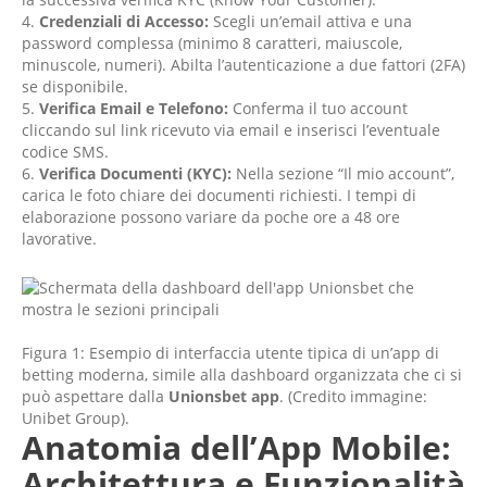
Credenziali di Accesso:
Scegli un’email attiva e una
password complessa (minimo 8 caratteri, maiuscole,
minuscole, numeri). Abilta l’autenticazione a due fattori (2FA)
se disponibile.
Verifica Email e Telefono:
Conferma il tuo account
cliccando sul link ricevuto via email e inserisci l’eventuale
codice SMS.
Verifica Documenti (KYC):
Nella sezione “Il mio account”,
carica le foto chiare dei documenti richiesti. I tempi di
elaborazione possono variare da poche ore a 48 ore
lavorative.
Figura 1: Esempio di interfaccia utente tipica di un’app di
betting moderna, simile alla dashboard organizzata che ci si
può aspettare dalla
Unionsbet app
. (Credito immagine:
Unibet Group).
Anatomia dell’App Mobile:
Architettura e Funzionalità