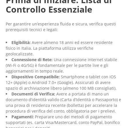
Controllo Essenziale
Per garantire un’esperienza fluida e sicura, verifica questi
prerequisiti tecnici e legali:
Eligibilità:
Avere almeno 18 anni ed essere residente
fisico in Italia. La piattaforma utilizza verifiche
geolocalizzate.
Connessione di Rete:
Una connessione internet stabile
(Wi-Fi o 4G/5G) è fondamentale per le partite live e gli
aggiornamenti in tempo reale.
Dispositivo Compatibile:
Smartphone o tablet con iOS
12+ (Apple) o Android 7.0+ (Google). Assicurati di avere
spazio di archiviazione libero (almeno 100 MB consigliati).
Documenti di Verifica:
Avere a portata di mano un
documento d’identità valido (Carta d’Identità o Passaporto) e
una prova di residenza recente (bolletta) per accelerare la
procedura di verifica del conto, obbligatoria per i prelievi.
Pagamenti:
Preparare uno dei metodi di pagamento
supportati (es. carta Visa/Mastercard, conto PayPal, bonifico