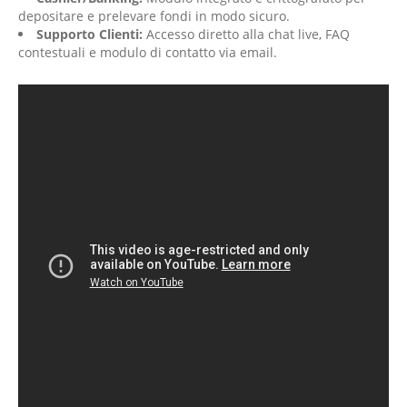
depositare e prelevare fondi in modo sicuro.
Supporto Clienti:
Accesso diretto alla chat live, FAQ
contestuali e modulo di contatto via email.