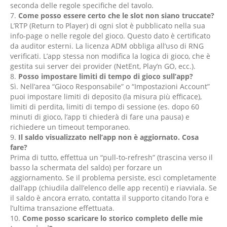
seconda delle regole specifiche del tavolo.
Come posso essere certo che le slot non siano truccate?
L’RTP (Return to Player) di ogni slot è pubblicato nella sua
info-page o nelle regole del gioco. Questo dato è certificato
da auditor esterni. La licenza ADM obbliga all’uso di RNG
verificati. L’app stessa non modifica la logica di gioco, che è
gestita sui server dei provider (NetEnt, Play’n GO, ecc.).
Posso impostare limiti di tempo di gioco sull’app?
Sì. Nell’area “Gioco Responsabile” o “Impostazioni Account”
puoi impostare limiti di deposito (la misura più efficace),
limiti di perdita, limiti di tempo di sessione (es. dopo 60
minuti di gioco, l’app ti chiederà di fare una pausa) e
richiedere un timeout temporaneo.
Il saldo visualizzato nell’app non è aggiornato. Cosa
fare?
Prima di tutto, effettua un “pull-to-refresh” (trascina verso il
basso la schermata del saldo) per forzare un
aggiornamento. Se il problema persiste, esci completamente
dall’app (chiudila dall’elenco delle app recenti) e riavviala. Se
il saldo è ancora errato, contatta il supporto citando l’ora e
l’ultima transazione effettuata.
Come posso scaricare lo storico completo delle mie