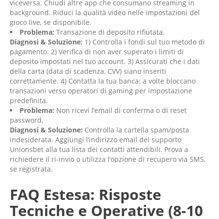
viceversa. Chiudi altre app che consumano streaming in
background. Riduci la qualità video nelle impostazioni del
gioco live, se disponibile.
Problema:
Transazione di deposito rifiutata.
Diagnosi & Soluzione:
1) Controlla i fondi sul tuo metodo di
pagamento. 2) Verifica di non aver superato i limiti di
deposito impostati nel tuo account. 3) Assicurati che i dati
della carta (data di scadenza, CVV) siano inseriti
correttamente. 4) Contatta la tua banca: a volte bloccano
transazioni verso operatori di gaming per impostazione
predefinita.
Problema:
Non ricevi l’email di conferma o di reset
password.
Diagnosi & Soluzione:
Controlla la cartella spam/posta
indesiderata. Aggiungi l’indirizzo email del supporto
Unionsbet alla tua lista dei contatti attendibili. Prova a
richiedere il ri-invio o utilizza l’opzione di recupero via SMS,
se registrata.
FAQ Estesa: Risposte
Tecniche e Operative (8-10