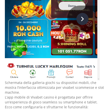
Schermata della galleria giochi su dispositivi mobili, che
mostra l’interfaccia ottimizzata per vivabet scommesse e slot
machine.
L’app mobile di Vivabet casino è progettata per offrire
un’esperienza di gioco seamless su smartphone e tablet.
Ecco come configurarla e sfruttarne le funzionalità: