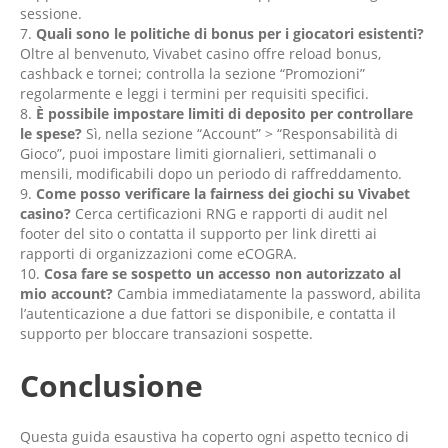
sessione.
Quali sono le politiche di bonus per i giocatori esistenti?
Oltre al benvenuto, Vivabet casino offre reload bonus,
cashback e tornei; controlla la sezione “Promozioni”
regolarmente e leggi i termini per requisiti specifici.
È possibile impostare limiti di deposito per controllare
le spese?
Sì, nella sezione “Account” > “Responsabilità di
Gioco”, puoi impostare limiti giornalieri, settimanali o
mensili, modificabili dopo un periodo di raffreddamento.
Come posso verificare la fairness dei giochi su Vivabet
casino?
Cerca certificazioni RNG e rapporti di audit nel
footer del sito o contatta il supporto per link diretti ai
rapporti di organizzazioni come eCOGRA.
Cosa fare se sospetto un accesso non autorizzato al
mio account?
Cambia immediatamente la password, abilita
l’autenticazione a due fattori se disponibile, e contatta il
supporto per bloccare transazioni sospette.
Conclusione
Questa guida esaustiva ha coperto ogni aspetto tecnico di