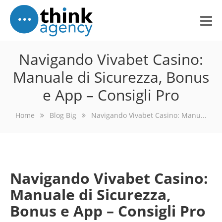
Home
Navigando Vivabet Casino:
Manuale di Sicurezza, Bonus
About Us
e App – Consigli Pro
Portfolio
Home
Blog Big
Navigando Vivabet Casino: Manu...
Services
What Others Think
Blog
Navigando Vivabet Casino:
Contact Us
Manuale di Sicurezza,
Bonus e App – Consigli Pro