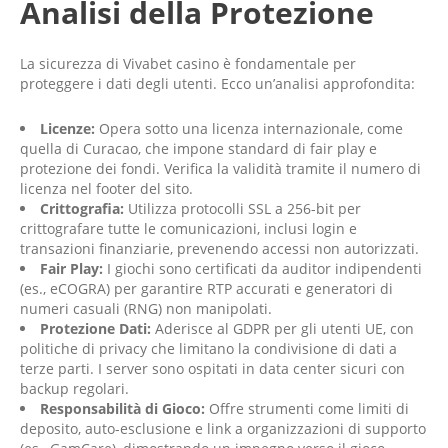
Analisi della Protezione
La sicurezza di Vivabet casino è fondamentale per
proteggere i dati degli utenti. Ecco un’analisi approfondita:
Licenze:
Opera sotto una licenza internazionale, come
quella di Curacao, che impone standard di fair play e
protezione dei fondi. Verifica la validità tramite il numero di
licenza nel footer del sito.
Crittografia:
Utilizza protocolli SSL a 256-bit per
crittografare tutte le comunicazioni, inclusi login e
transazioni finanziarie, prevenendo accessi non autorizzati.
Fair Play:
I giochi sono certificati da auditor indipendenti
(es., eCOGRA) per garantire RTP accurati e generatori di
numeri casuali (RNG) non manipolati.
Protezione Dati:
Aderisce al GDPR per gli utenti UE, con
politiche di privacy che limitano la condivisione di dati a
terze parti. I server sono ospitati in data center sicuri con
backup regolari.
Responsabilità di Gioco:
Offre strumenti come limiti di
deposito, auto-esclusione e link a organizzazioni di supporto