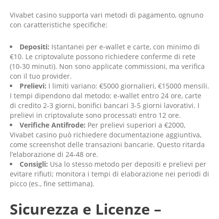
Vivabet casino supporta vari metodi di pagamento, ognuno
con caratteristiche specifiche:
Depositi:
Istantanei per e-wallet e carte, con minimo di
€10. Le criptovalute possono richiedere conferme di rete
(10-30 minuti). Non sono applicate commissioni, ma verifica
con il tuo provider.
Prelievi:
I limiti variano: €5000 giornalieri, €15000 mensili.
I tempi dipendono dal metodo: e-wallet entro 24 ore, carte
di credito 2-3 giorni, bonifici bancari 3-5 giorni lavorativi. I
prelievi in criptovalute sono processati entro 12 ore.
Verifiche Antifrode:
Per prelievi superiori a €2000,
Vivabet casino può richiedere documentazione aggiuntiva,
come screenshot delle transazioni bancarie. Questo ritarda
l’elaborazione di 24-48 ore.
Consigli:
Usa lo stesso metodo per depositi e prelievi per
evitare rifiuti; monitora i tempi di elaborazione nei periodi di
picco (es., fine settimana).
Sicurezza e Licenze –