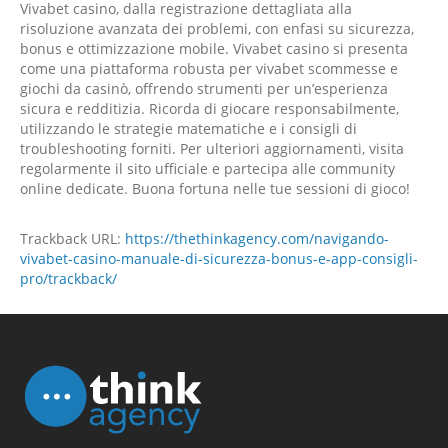
Vivabet casino, dalla registrazione dettagliata alla
risoluzione avanzata dei problemi, con enfasi su sicurezza,
bonus e ottimizzazione mobile. Vivabet casino si presenta
come una piattaforma robusta per vivabet scommesse e
giochi da casinò, offrendo strumenti per un’esperienza
sicura e redditizia. Ricorda di giocare responsabilmente,
utilizzando le strategie matematiche e i consigli di
troubleshooting forniti. Per ulteriori aggiornamenti, visita
regolarmente il sito ufficiale e partecipa alle community
online dedicate. Buona fortuna nelle tue sessioni di gioco!
Trackback URL:
https://thethinkagency.com/navigando-
vivabet-casino-manuale-di-sicurezza-bonus-e-app-consigli-
pro/trackback/