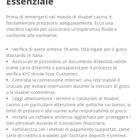
Essenziale
Prima di immergerti nel mondo di Vivabet casino, è
fondamentale prepararsi adeguatamente. Ecco una
checklist rapida per assicurare un’esperienza fluida e
conforme alle normative:
Verifica di avere almeno 18 anni, l’età legale per il gioco
d’azzardo in Italia.
Assicurati di possedere un documento d’identità valido
(come carta d’identità o passaporto) per il processo di
verifica KYC (Know Your Customer).
Controlla la connessione internet: una rete stabile è
cruciale per evitare interruzioni durante le sessioni di gioco
o le vivabet scommesse.
Leggi attentamente i termini e condizioni di Vivabet
casino, con particolare attenzione alle politiche sui bonus, ai
limiti di prelievo e alle norme sulla responsabilità di gioco.
Installa un software antivirus aggiornato per proteggere i
dati personali durante le transazioni finanziarie.
Familiarizza con i metodi di pagamento supportati, come
carte di credito o e-wallet, per facilitare depositi e prelievi.