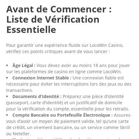
Avant de Commencer :
Liste de Vérification
Essentielle
Pour garantir une expérience fluide sur LocoWin Casino,
vérifiez ces points critiques avant de vous lancer :
Âge Légal :
Vous devez avoir au moins 18 ans pour jouer
sur les plateformes de casino en ligne comme LocoWin.
Connexion Internet Stable :
Une connexion fiable est
nécessaire pour éviter les interruptions lors des jeux ou des
transactions.
Documents d’Identité :
Préparez une pièce d’identité
(passeport, carte d’identité) et un justificatif de domicile
pour la vérification du compte, essentielle pour les retraits.
Compte Bancaire ou Portefeuille Électronique :
Assurez-
vous d’avoir un moyen de paiement valide, tel qu’une carte
de crédit, un virement bancaire, ou un service comme Skrill
ou Neteller.