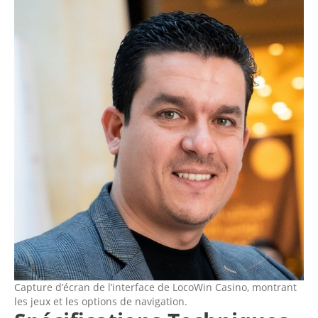
Capture d’écran de l’interface de LocoWin Casino, montrant
les jeux et les options de navigation.