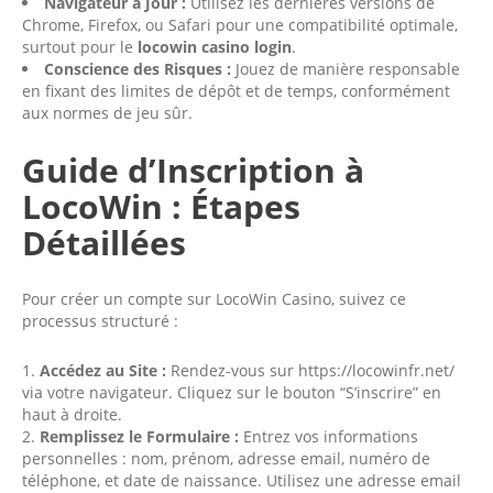
Navigateur à Jour :
Utilisez les dernières versions de
Chrome, Firefox, ou Safari pour une compatibilité optimale,
surtout pour le
locowin casino login
.
Conscience des Risques :
Jouez de manière responsable
en fixant des limites de dépôt et de temps, conformément
aux normes de jeu sûr.
Guide d’Inscription à
LocoWin : Étapes
Détaillées
Pour créer un compte sur LocoWin Casino, suivez ce
processus structuré :
Accédez au Site :
Rendez-vous sur https://locowinfr.net/
via votre navigateur. Cliquez sur le bouton “S’inscrire” en
haut à droite.
Remplissez le Formulaire :
Entrez vos informations
personnelles : nom, prénom, adresse email, numéro de
téléphone, et date de naissance. Utilisez une adresse email