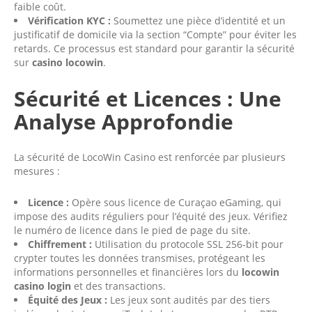
faible coût.
Vérification KYC :
Soumettez une pièce d’identité et un
justificatif de domicile via la section “Compte” pour éviter les
retards. Ce processus est standard pour garantir la sécurité
sur
casino locowin
.
Sécurité et Licences : Une
Analyse Approfondie
La sécurité de LocoWin Casino est renforcée par plusieurs
mesures :
Licence :
Opère sous licence de Curaçao eGaming, qui
impose des audits réguliers pour l’équité des jeux. Vérifiez
le numéro de licence dans le pied de page du site.
Chiffrement :
Utilisation du protocole SSL 256-bit pour
crypter toutes les données transmises, protégeant les
informations personnelles et financières lors du
locowin
casino login
et des transactions.
Équité des Jeux :
Les jeux sont audités par des tiers