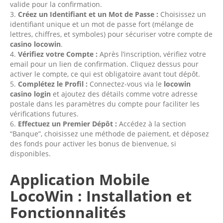
valide pour la confirmation.
Créez un Identifiant et un Mot de Passe :
Choisissez un
identifiant unique et un mot de passe fort (mélange de
lettres, chiffres, et symboles) pour sécuriser votre compte de
casino locowin
.
Vérifiez votre Compte :
Après l’inscription, vérifiez votre
email pour un lien de confirmation. Cliquez dessus pour
activer le compte, ce qui est obligatoire avant tout dépôt.
Complétez le Profil :
Connectez-vous via le
locowin
casino login
et ajoutez des détails comme votre adresse
postale dans les paramètres du compte pour faciliter les
vérifications futures.
Effectuez un Premier Dépôt :
Accédez à la section
“Banque”, choisissez une méthode de paiement, et déposez
des fonds pour activer les bonus de bienvenue, si
disponibles.
Application Mobile
LocoWin : Installation et
Fonctionnalités