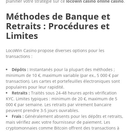
planifier votre stratégie sur ce
locowin casino online casino
.
Méthodes de Banque et
Retraits : Procédures et
Limites
LocoWin Casino propose diverses options pour les
transactions :
Dépôts :
Instantanés pour la plupart des méthodes ;
minimum de 10 €, maximum variable (par ex., 5 000 € par
transaction). Les cartes et portefeuilles électroniques sont
populaires pour leur rapidité.
Retraits :
Traités sous 24-48 heures après vérification
KYC. Limites typiques : minimum de 20 €, maximum de 5
000 € par semaine. Les retraits par virement bancaire
peuvent prendre 3-5 jours ouvrables.
Frais :
Généralement absents pour les dépôts et retraits,
mais vérifiez avec votre fournisseur de paiement. Les
cryptomonnaies comme Bitcoin offrent des transactions à