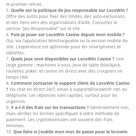
le premier retrait.
Quelle est la politique de jeu responsable sur LocoWin ?
Offre des outils pour fixer des limites, des auto-exclusions,
et des liens vers des organisations d’aide. Consultez la
section “Jeu Responsable” sur le site.
Puis-je jouer sur LocoWin Casino depuis mon mobile ?
Oui, via l’application téléchargeable ou la version mobile du
site. L’expérience est optimisée pour les smartphones et
tablettes.
Quels jeux sont disponibles sur LocoWin Casino ?
Une
large gamme : machines à sous, jeux de table (blackjack,
roulette), poker, et casino en direct avec des croupiers en
temps réel.
Comment contacter le support client de LocoWin Casino
?
Via chat en direct 24/7, email à support@locowinfr.net, ou
téléphone. Les réponses sont rapides, surtout pour les
urgences.
Y a-t-il des frais sur les transactions ?
Généralement non,
mais vérifiez les termes spécifiques à votre méthode de
paiement. Les cryptomonnaies ont souvent des frais
minimes.
Que faire si j’oublie mon mot de passe pour le
locowin