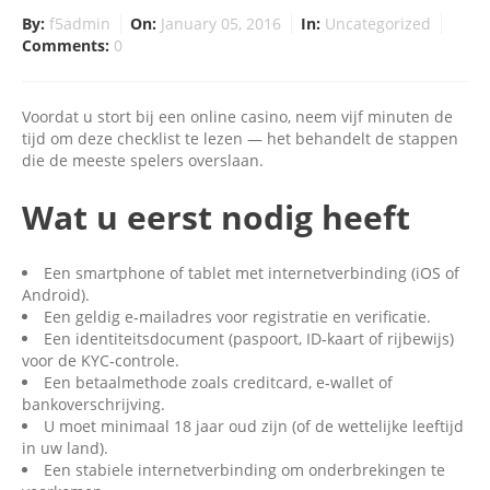
By:
f5admin
On:
January 05, 2016
In:
Uncategorized
Comments:
0
Voordat u stort bij een online casino, neem vijf minuten de
tijd om deze checklist te lezen — het behandelt de stappen
die de meeste spelers overslaan.
Wat u eerst nodig heeft
Een smartphone of tablet met internetverbinding (iOS of
Android).
Een geldig e‑mailadres voor registratie en verificatie.
Een identiteitsdocument (paspoort, ID‑kaart of rijbewijs)
voor de KYC‑controle.
Een betaalmethode zoals creditcard, e‑wallet of
bankoverschrijving.
U moet minimaal 18 jaar oud zijn (of de wettelijke leeftijd
in uw land).
Een stabiele internetverbinding om onderbrekingen te