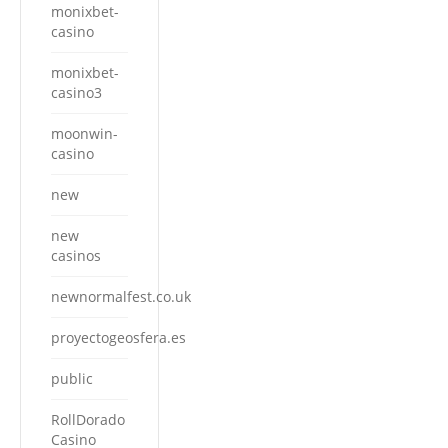
monixbet-
casino
monixbet-
casino3
moonwin-
casino
new
new
casinos
newnormalfest.co.uk
proyectogeosfera.es
public
RollDorado
Casino