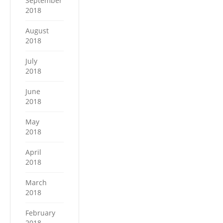
September
2018
August
2018
July
2018
June
2018
May
2018
April
2018
March
2018
February
2018