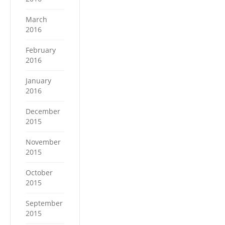
March
2016
February
2016
January
2016
December
2015
November
2015
October
2015
September
2015