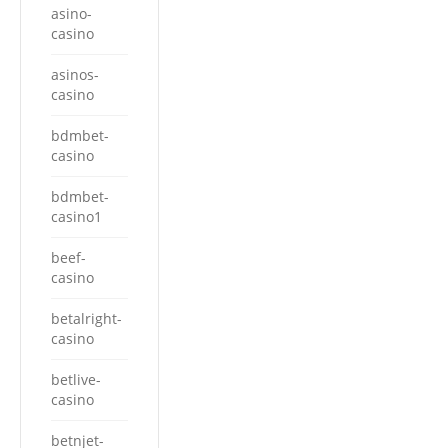
asino-
casino
asinos-
casino
bdmbet-
casino
bdmbet-
casino1
beef-
casino
betalright-
casino
betlive-
casino
betnjet-