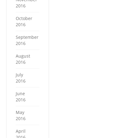
2016
October
2016
September
2016
August
2016
July
2016
June
2016
May
2016
April
2016