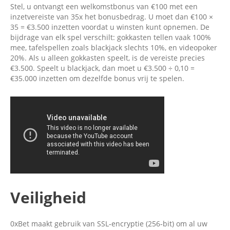
Stel, u ontvangt een welkomstbonus van €100 met een
inzetvereiste van 35x het bonusbedrag. U moet dan €100 ×
35 = €3.500 inzetten voordat u winsten kunt opnemen. De
bijdrage van elk spel verschilt: gokkasten tellen vaak 100%
mee, tafelspellen zoals blackjack slechts 10%, en videopoker
20%. Als u alleen gokkasten speelt, is de vereiste precies
€3.500. Speelt u blackjack, dan moet u €3.500 ÷ 0,10 =
€35.000 inzetten om dezelfde bonus vrij te spelen.
Veiligheid
0xBet maakt gebruik van SSL‑encryptie (256‑bit) om al uw