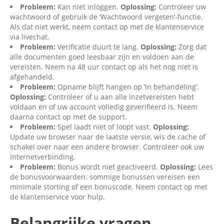
Probleem:
Kan niet inloggen.
Oplossing:
Controleer uw
wachtwoord of gebruik de ‘Wachtwoord vergeten’-functie.
Als dat niet werkt, neem contact op met de klantenservice
via livechat.
Probleem:
Verificatie duurt te lang.
Oplossing:
Zorg dat
alle documenten goed leesbaar zijn en voldoen aan de
vereisten. Neem na 48 uur contact op als het nog niet is
afgehandeld.
Probleem:
Opname blijft hangen op ‘In behandeling’.
Oplossing:
Controleer of u aan alle inzetvereisten hebt
voldaan en of uw account volledig geverifieerd is. Neem
daarna contact op met de support.
Probleem:
Spel laadt niet of loopt vast.
Oplossing:
Update uw browser naar de laatste versie, wis de cache of
schakel over naar een andere browser. Controleer ook uw
internetverbinding.
Probleem:
Bonus wordt niet geactiveerd.
Oplossing:
Lees
de bonusvoorwaarden: sommige bonussen vereisen een
minimale storting of een bonuscode. Neem contact op met
de klantenservice voor hulp.
Belangrijke vragen