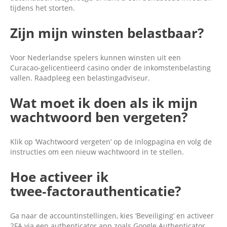
tijdens het storten.
Zijn mijn winsten belastbaar?
Voor Nederlandse spelers kunnen winsten uit een
Curacao‑gelicentieerd casino onder de inkomstenbelasting
vallen. Raadpleeg een belastingadviseur.
Wat moet ik doen als ik mijn
wachtwoord ben vergeten?
Klik op ‘Wachtwoord vergeten’ op de inlogpagina en volg de
instructies om een nieuw wachtwoord in te stellen.
Hoe activeer ik
twee‑factorauthenticatie?
Ga naar de accountinstellingen, kies ‘Beveiliging’ en activeer
2FA via een authenticator app zoals Google Authenticator.