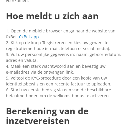
voorkomen.
Hoe meldt u zich aan
Open de mobiele browser en ga naar de website van
0xBet.
0xBet app
Klik op de knop ‘Registreren’ en kies uw gewenste
registratiemethode (e‑mail, telefoon of social media).
Vul uw persoonlijke gegevens in: naam, geboortedatum,
adres en valuta.
Maak een sterk wachtwoord aan en bevestig uw
e‑mailadres via de ontvangen link.
Voltooi de KYC‑procedure door een kopie van uw
identiteitsbewijs en een recente factuur te uploaden.
Stort uw eerste bedrag via een van de beschikbare
betaalmethoden om de welkomstbonus te activeren.
Berekening van de
inzetvereisten