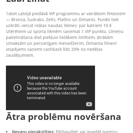
1xbet Latvijā piedāvā VIP programmu ar vairākiem līmeņiem
— Bronza, Sudrabs, Zelts, Platīns un Dimants. Punkti tiek
uzkrāti, veicot reālas naudas likmes: par katriem 10 €
iztērētiem uz sporta likmēm saņemat 1 VIP punktu. Līmeņu
palielināšana dod piekļuvi lielākiem limītiem, ātrākām
izmaksām un personīgam menedžerim. Dimanta līmenī
iespējams saņemt cashback līdz 20% no nedēļas
zaudējumiem.
Ātra problēmu novēršana
Nevaru pierakstīties:
Pārbaudiet, vai ievadāt pareizu