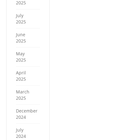
2025
July
2025
June
2025
May
2025
April
2025
March
2025
December
2024
July
2024