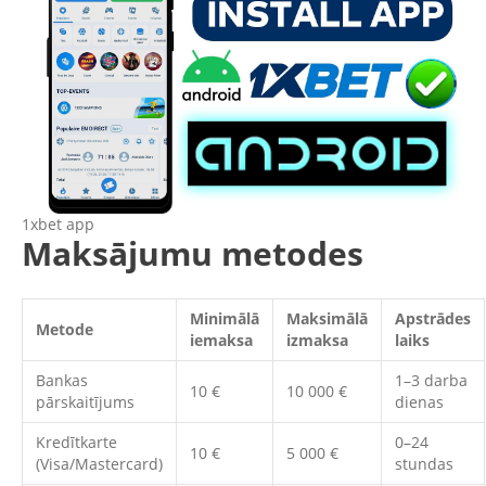
1xbet app
Maksājumu metodes
Minimālā
Maksimālā
Apstrādes
Metode
iemaksa
izmaksa
laiks
Bankas
1–3 darba
10 €
10 000 €
pārskaitījums
dienas
Kredītkarte
0–24
10 €
5 000 €
(Visa/Mastercard)
stundas