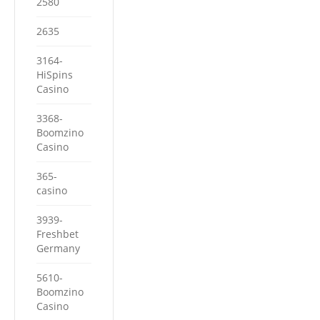
2580
2635
3164-
HiSpins
Casino
3368-
Boomzino
Casino
365-
casino
3939-
Freshbet
Germany
5610-
Boomzino
Casino