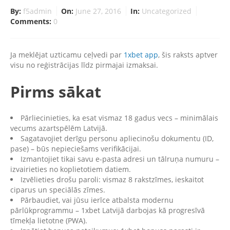
By:
f5admin
On:
June 27, 2016
In:
Uncategorized
Comments:
0
Ja meklējat uzticamu ceļvedi par
1xbet app
, šis raksts aptver
visu no reģistrācijas līdz pirmajai izmaksai.
Pirms sākat
Pārliecinieties, ka esat vismaz 18 gadus vecs – minimālais
vecums azartspēlēm Latvijā.
Sagatavojiet derīgu personu apliecinošu dokumentu (ID,
pase) – būs nepieciešams verifikācijai.
Izmantojiet tikai savu e-pasta adresi un tālruņa numuru –
izvairieties no koplietotiem datiem.
Izvēlieties drošu paroli: vismaz 8 rakstzīmes, ieskaitot
ciparus un speciālās zīmes.
Pārbaudiet, vai jūsu ierīce atbalsta modernu
pārlūkprogrammu – 1xbet Latvijā darbojas kā progresīvā
tīmekļa lietotne (PWA).