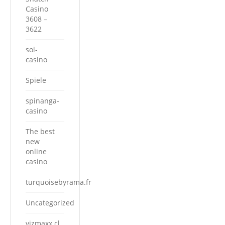
Casino
3608 –
3622
sol-
casino
Spiele
spinanga-
casino
The best
new
online
casino
turquoisebyrama.fr
Uncategorized
vizmaxx.cl