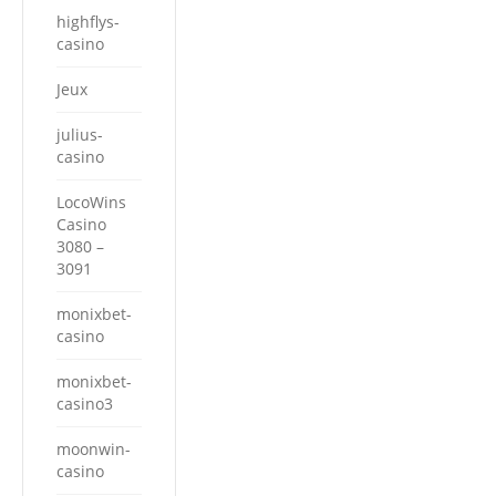
highflys-
casino
Jeux
julius-
casino
LocoWins
Casino
3080 –
3091
monixbet-
casino
monixbet-
casino3
moonwin-
casino