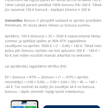
1xbet Latvijā parasti piedāvā 100% bonusu līdz 200 €. Tātad
jūs saņemat 100 € bonusā – kopējais bilance ir 200 €.
Uzmanību:
Bonuss ir jāizspēlē saskaņā ar aprites prasībām.
Piemēram, 35 reizes jāveic likmes uz bonusa summu.
Aprēķins: 100 € (bonuss) × 35 = 3500 € nepieciešamā likmju
summa. Ja spēlējat spēles ar 96% RTP, sagaidāmie
zaudējumi no aprites: 3500 € × (1 – 0,96) = 140 €. Tātad neto
peļņa pēc bonusu izpildes var būt aptuveni 200 € – 140 € =
60 €, bet reālie rezultāti mainās atkarībā no veiksmes.
Lai aprēķinātu sagaidāmo vērtību (EV):
EV = (bonuss × RTP) — (bonuss × (1 — RTP) × aprites
reizinātājs) = (100 × 0,96) — (100 × 0,04 × 35) = 96 — 140 =
-44 €. Tas nozīmē, ka vidēji jūs zaudējat 44 € no bonusa
bonusu – tāpēc vienmēr rūpīgi lasiet noteikumus.