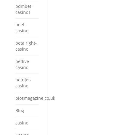
bdmbet-
casino1
beef-
casino
betalright-
casino
betlive-
casino
betnjet-
casino
biosmagazine.co.uk
Blog
casino