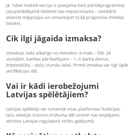
Jā, 1xbet mobilā versija ir pieejama tieši pārlūkprogrammā.
Lejupielādējamā lietotne nav nepieciešama – vienkārši
atveriet mājaslapu un izmantojiet to kā progresīvu tīmekļa
lietotni.
Cik ilgi jāgaida izmaksa?
Izmaksas laiks atkarīgs no metodes: e-maki – līdz 24
stundām, bankas pārskaitījums – 1–3 darba dienas,
kriptovalūta – dažu stundu laikā. Pirmā izmaksa var ilgt ilgāk
verifikācijas dēļ.
Vai ir kādi ierobežojumi
Latvijas spēlētājiem?
Latvijas spēlētāji var izmantot visas platformas funkcijas,
taču vietējās licences trūkuma dēļ viņiem nav iespējams
vērsties Latvijas regulatorā strīdu gadījumā.