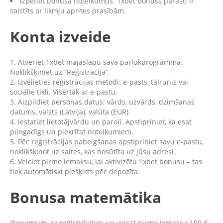
Izpētiet bonusa noteikumus: 1xbet bonuss parasti ir
saistīts ar likmju aprites prasībām.
Konta izveide
Atveriet 1xbet mājaslapu savā pārlūkprogrammā.
Noklikšķiniet uz “Reģistrācija”.
Izvēlieties reģistrācijas metodi: e-pasts, tālrunis vai
sociālie tīkli. Visērtāk ar e-pastu.
Aizpildiet personas datus: vārds, uzvārds, dzimšanas
datums, valsts (Latvija), valūta (EUR).
Iestatiet lietotājvārdu un paroli. Apstipriniet, ka esat
pilngadīgs un piekrītat noteikumiem.
Pēc reģistrācijas pabeigšanas apstipriniet savu e-pastu,
noklikšķinot uz saites, kas nosūtīta uz jūsu adresi.
Veiciet pirmo iemaksu, lai aktivizētu 1xbet bonusu – tas
tiek automātiski piešķirts pēc depozīta.
Bonusa matemātika
Pieņemsim, ka reģistrējaties un veicat pirmo iemaksu 100 €.