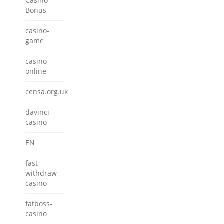
Casino
Bonus
casino-
game
casino-
online
censa.org.uk
davinci-
casino
EN
fast
withdraw
casino
fatboss-
casino