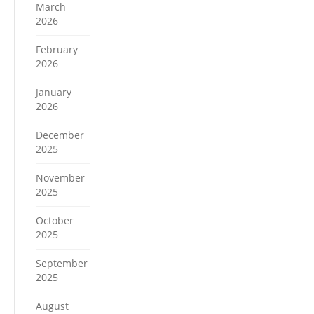
March
2026
February
2026
January
2026
December
2025
November
2025
October
2025
September
2025
August