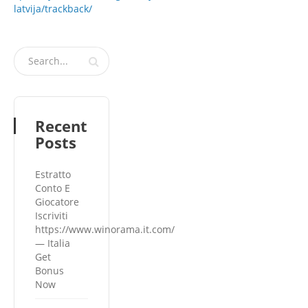
latvija/trackback/
Recent
Posts
Estratto
Conto E
Giocatore
Iscriviti
https://www.winorama.it.com/
— Italia
Get
Bonus
Now