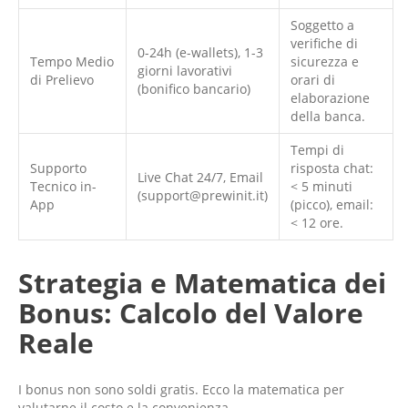
Soggetto a
verifiche di
0-24h (e-wallets), 1-3
Tempo Medio
sicurezza e
giorni lavorativi
di Prelievo
orari di
(bonifico bancario)
elaborazione
della banca.
Tempi di
Supporto
risposta chat:
Live Chat 24/7, Email
Tecnico in-
< 5 minuti
(support@prewinit.it)
App
(picco), email:
< 12 ore.
Strategia e Matematica dei
Bonus: Calcolo del Valore
Reale
I bonus non sono soldi gratis. Ecco la matematica per
valutarne il costo e la convenienza.