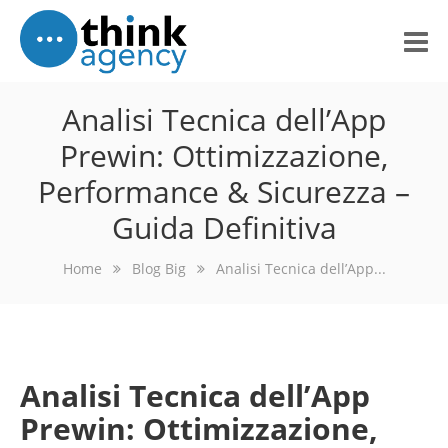
Home
Analisi Tecnica dell’App
Prewin: Ottimizzazione,
About Us
Performance & Sicurezza –
Portfolio
Guida Definitiva
Services
Home
Blog Big
Analisi Tecnica dell’App...
What Others Think
Blog
Contact Us
Analisi Tecnica dell’App
Prewin: Ottimizzazione,