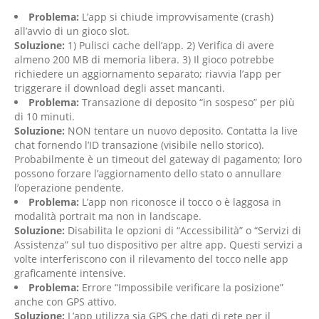
Problema:
L’app si chiude improvvisamente (crash)
all’avvio di un gioco slot.
Soluzione:
1) Pulisci cache dell’app. 2) Verifica di avere
almeno 200 MB di memoria libera. 3) Il gioco potrebbe
richiedere un aggiornamento separato; riavvia l’app per
triggerare il download degli asset mancanti.
Problema:
Transazione di deposito “in sospeso” per più
di 10 minuti.
Soluzione:
NON tentare un nuovo deposito. Contatta la live
chat fornendo l’ID transazione (visibile nello storico).
Probabilmente è un timeout del gateway di pagamento; loro
possono forzare l’aggiornamento dello stato o annullare
l’operazione pendente.
Problema:
L’app non riconosce il tocco o è laggosa in
modalità portrait ma non in landscape.
Soluzione:
Disabilita le opzioni di “Accessibilità” o “Servizi di
Assistenza” sul tuo dispositivo per altre app. Questi servizi a
volte interferiscono con il rilevamento del tocco nelle app
graficamente intensive.
Problema:
Errore “Impossibile verificare la posizione”
anche con GPS attivo.
Soluzione:
L’app utilizza sia GPS che dati di rete per il