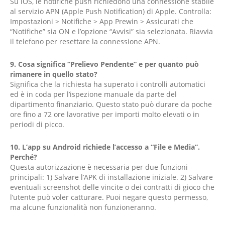
Su iOS, le notifiche push richiedono una connessione stabile
al servizio APN (Apple Push Notification) di Apple. Controlla:
Impostazioni > Notifiche > App Prewin > Assicurati che
“Notifiche” sia ON e l’opzione “Avvisi” sia selezionata. Riavvia
il telefono per resettare la connessione APN.
9. Cosa significa “Prelievo Pendente” e per quanto può
rimanere in quello stato?
Significa che la richiesta ha superato i controlli automatici
ed è in coda per l’ispezione manuale da parte del
dipartimento finanziario. Questo stato può durare da poche
ore fino a 72 ore lavorative per importi molto elevati o in
periodi di picco.
10. L’app su Android richiede l’accesso a “File e Media”.
Perché?
Questa autorizzazione è necessaria per due funzioni
principali: 1) Salvare l’APK di installazione iniziale. 2) Salvare
eventuali screenshot delle vincite o dei contratti di gioco che
l’utente può voler catturare. Puoi negare questo permesso,
ma alcune funzionalità non funzioneranno.