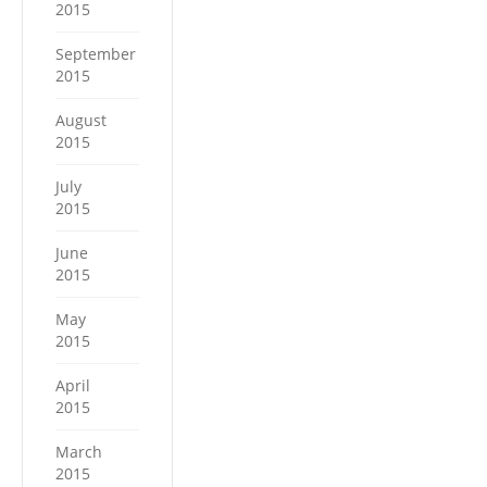
2015
September
2015
August
2015
July
2015
June
2015
May
2015
April
2015
March
2015