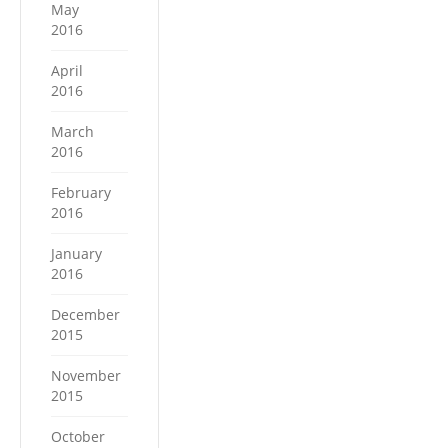
May
2016
April
2016
March
2016
February
2016
January
2016
December
2015
November
2015
October