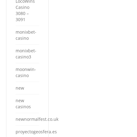
LocoWins
Casino
3080 –
3091
monixbet-
casino
monixbet-
casino3
moonwin-
casino
new
new
casinos
newnormalfest.co.uk
proyectogeosfera.es