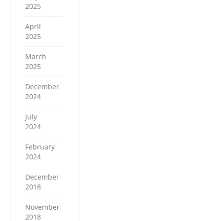
2025
April
2025
March
2025
December
2024
July
2024
February
2024
December
2018
November
2018