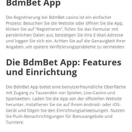
BdmBet App
Die Registrierung bei BdmBet casino ist ein einfacher
Prozess: Besuchen Sie die Website oder öffnen Sie die App,
klicken Sie auf “Registrieren”, füllen Sie das Formular mit
persönlichen Daten aus, bestätigen Sie Ihre E-Mail-Adresse
und loggen Sie sich ein. Achten Sie auf die Genauigkeit Ihrer
Angaben, um spätere Verifizierungsprobleme zu vermeiden.
Die BdmBet App: Features
und Einrichtung
Die BdmBet App bietet eine benutzerfreundliche Oberfläche
mit Zugang zu Tausenden von Spielen, Live-Casino und
Sportwetten. Laden Sie die App von der offiziellen Website
herunter, installieren Sie sie auf Ihrem Android- oder iOS-
Gerät und folgen Sie den Einrichtungsanweisungen. Nutzen
Sie Push-Benachrichtigungen für Bonusangebote und
Turniere.