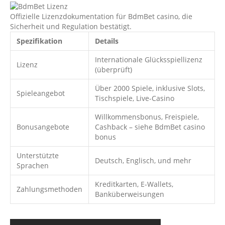
Offizielle Lizenzdokumentation für BdmBet casino, die
Sicherheit und Regulation bestätigt.
Spezifikation
Details
Internationale Glücksspiellizenz
Lizenz
(überprüft)
Über 2000 Spiele, inklusive Slots,
Spieleangebot
Tischspiele, Live-Casino
Willkommensbonus, Freispiele,
Bonusangebote
Cashback – siehe BdmBet casino
bonus
Unterstützte
Deutsch, Englisch, und mehr
Sprachen
Kreditkarten, E-Wallets,
Zahlungsmethoden
Banküberweisungen