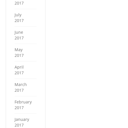
2017
July
2017
June
2017
May
2017
April
2017
March
2017
February
2017
January
2017