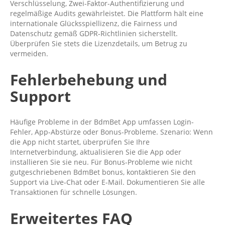
Verschlüsselung, Zwei-Faktor-Authentifizierung und
regelmäßige Audits gewährleistet. Die Plattform hält eine
internationale Glücksspiellizenz, die Fairness und
Datenschutz gemäß GDPR-Richtlinien sicherstellt.
Überprüfen Sie stets die Lizenzdetails, um Betrug zu
vermeiden.
Fehlerbehebung und
Support
Häufige Probleme in der BdmBet App umfassen Login-
Fehler, App-Abstürze oder Bonus-Probleme. Szenario: Wenn
die App nicht startet, überprüfen Sie Ihre
Internetverbindung, aktualisieren Sie die App oder
installieren Sie sie neu. Für Bonus-Probleme wie nicht
gutgeschriebenen BdmBet bonus, kontaktieren Sie den
Support via Live-Chat oder E-Mail. Dokumentieren Sie alle
Transaktionen für schnelle Lösungen.
Erweitertes FAQ