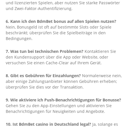
und lizenzierten Spielen, aber nutzen Sie starke Passwörter
und Zwei-Faktor-Authentifizierung.
6. Kann ich den BdmBet bonus auf allen Spielen nutzen?
Nein, Bonusgeld ist oft auf bestimmte Slots oder Spiele
beschränkt; überprüfen Sie die Spielbeiträge in den
Bedingungen.
7. Was tun bei technischen Problemen?
Kontaktieren Sie
den Kundensupport über die App oder Website, oder
versuchen Sie einen Cache-Clear auf Ihrem Gerät.
8. Gibt es Gebühren für Einzahlungen?
Normalerweise nein,
aber einige Zahlungsanbieter können Gebühren erheben;
überprüfen Sie dies vor der Transaktion.
9. Wie aktiviere ich Push-Benachrichtigungen für Bonusse?
Gehen Sie zu den App-Einstellungen und aktivieren Sie
Benachrichtigungen für Neuigkeiten und Angebote.
10. Ist BdmBet casino in Deutschland legal?
Ja, solange es