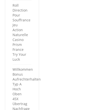
Roll
Direction
Pour
Souffrance
Jeu
Action
Naturelle
Casino
Prism
France
Try Your
Luck
Willkommen
Bonus
Aufrechterhalten
Typ A
Hoch
Oben
45X
Übertrag
Nachfrage