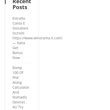
Recent
Posts
Estratto
Conto E
Giocatore
Iscriviti
https://www.winorama.it.com/
— Italia
Get
Bonus
Now
Romp
100 Of
Plot
Along
Calculator
And
Nomadic
Devices .
AU Try