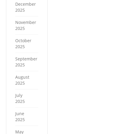
December
2025
November
2025
October
2025
September
2025
August
2025
July
2025
June
2025
May