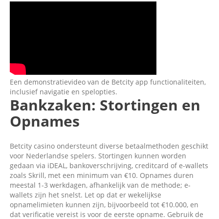
Een demonstratievideo van de Betcity app functionaliteiten,
inclusief navigatie en spelopties.
Bankzaken: Stortingen en
Opnames
Betcity casino ondersteunt diverse betaalmethoden geschikt
voor Nederlandse spelers. Stortingen kunnen worden
gedaan via iDEAL, bankoverschrijving, creditcard of e-wallets
zoals Skrill, met een minimum van €10. Opnames duren
meestal 1-3 werkdagen, afhankelijk van de methode; e-
wallets zijn het snelst. Let op dat er wekelijkse
opnamelimieten kunnen zijn, bijvoorbeeld tot €10.000, en
dat verificatie vereist is voor de eerste opname. Gebruik de