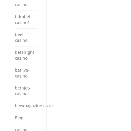
casino
bdmbet-
casino1
beef-
casino
betalright-
casino
betlive-
casino
betnjet-
casino
biosmagazine.co.uk
Blog
casino