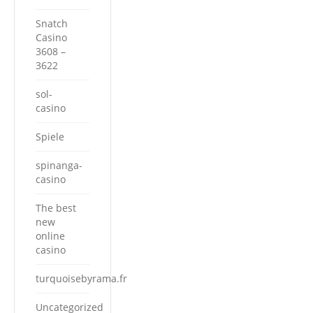
Snatch
Casino
3608 –
3622
sol-
casino
Spiele
spinanga-
casino
The best
new
online
casino
turquoisebyrama.fr
Uncategorized