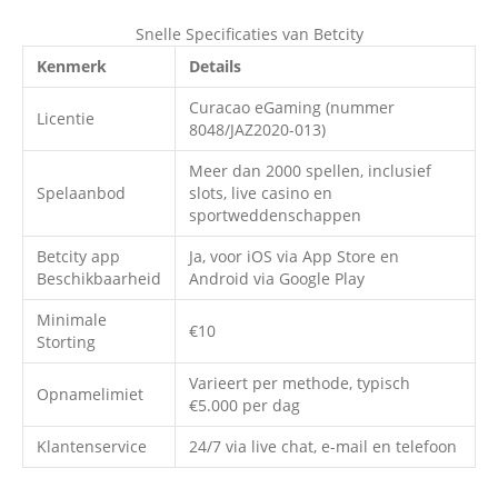
Snelle Specificaties van Betcity
Kenmerk
Details
Curacao eGaming (nummer
Licentie
8048/JAZ2020-013)
Meer dan 2000 spellen, inclusief
Spelaanbod
slots, live casino en
sportweddenschappen
Betcity app
Ja, voor iOS via App Store en
Beschikbaarheid
Android via Google Play
Minimale
€10
Storting
Varieert per methode, typisch
Opnamelimiet
€5.000 per dag
Klantenservice
24/7 via live chat, e-mail en telefoon