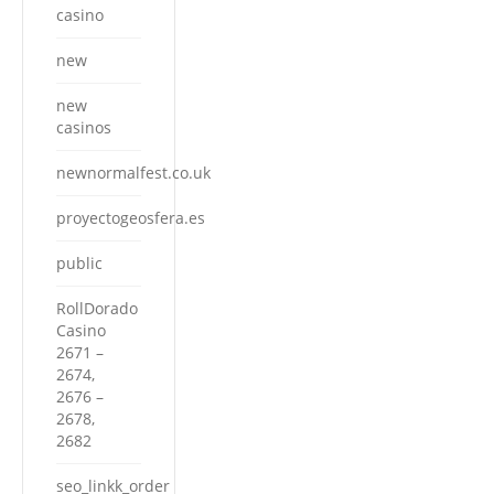
casino
new
new
casinos
newnormalfest.co.uk
proyectogeosfera.es
public
RollDorado
Casino
2671 –
2674,
2676 –
2678,
2682
seo_linkk_order