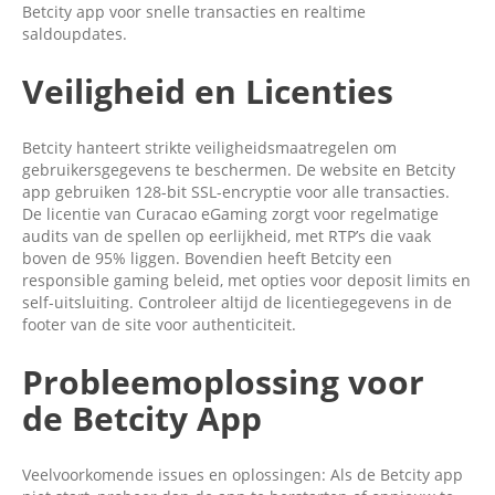
Betcity app voor snelle transacties en realtime
saldoupdates.
Veiligheid en Licenties
Betcity hanteert strikte veiligheidsmaatregelen om
gebruikersgegevens te beschermen. De website en Betcity
app gebruiken 128-bit SSL-encryptie voor alle transacties.
De licentie van Curacao eGaming zorgt voor regelmatige
audits van de spellen op eerlijkheid, met RTP’s die vaak
boven de 95% liggen. Bovendien heeft Betcity een
responsible gaming beleid, met opties voor deposit limits en
self-uitsluiting. Controleer altijd de licentiegegevens in de
footer van de site voor authenticiteit.
Probleemoplossing voor
de Betcity App
Veelvoorkomende issues en oplossingen: Als de Betcity app