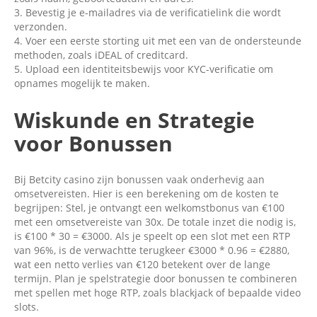
Bevestig je e-mailadres via de verificatielink die wordt
verzonden.
Voer een eerste storting uit met een van de ondersteunde
methoden, zoals iDEAL of creditcard.
Upload een identiteitsbewijs voor KYC-verificatie om
opnames mogelijk te maken.
Wiskunde en Strategie
voor Bonussen
Bij Betcity casino zijn bonussen vaak onderhevig aan
omsetvereisten. Hier is een berekening om de kosten te
begrijpen: Stel, je ontvangt een welkomstbonus van €100
met een omsetvereiste van 30x. De totale inzet die nodig is,
is €100 * 30 = €3000. Als je speelt op een slot met een RTP
van 96%, is de verwachtte terugkeer €3000 * 0.96 = €2880,
wat een netto verlies van €120 betekent over de lange
termijn. Plan je spelstrategie door bonussen te combineren
met spellen met hoge RTP, zoals blackjack of bepaalde video
slots.