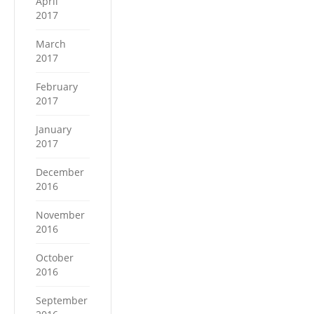
April
2017
March
2017
February
2017
January
2017
December
2016
November
2016
October
2016
September