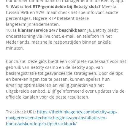
Combineer dit met bankroll management in de Betcity app.
Wat is het RTP-gemiddelde bij Betcity slots?
Meestal
tussen 95% en 97%, maar check het spelinfo voor exacte
percentages. Hogere RTP betekent betere
langetermijnrendementen.
Is klantenservice 24/7 beschikbaar?
Ja, Betcity biedt
ondersteuning via live chat, e-mail, en telefoon in het
Nederlands, met snelle responstijden binnen enkele
minuten.
Conclusie: Deze gids biedt een complete routekaart voor het
gebruik van Betcity casino en de Betcity app, van
basisregistratie tot geavanceerde strategieën. Door de tips
en berekeningen toe te passen, kunnen spelers hun
ervaring optimaliseren en veilig genieten van het
uitgebreide aanbod. Blijf geïnformeerd over updates via de
officiële kanalen voor de beste resultaten.
Trackback URL:
https://thethinkagency.com/betcity-app-
navigeren-een-technische-gids-voor-installatie-en-
bonuswiskunde-pro-tips/trackback/