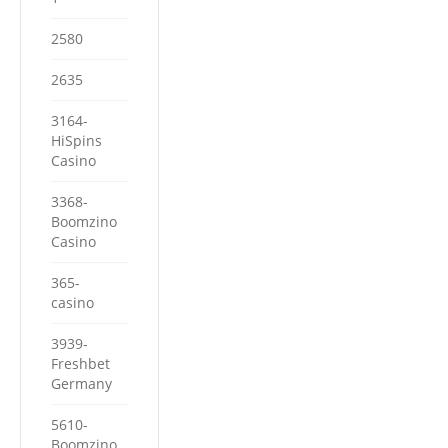
2580
2635
3164-
HiSpins
Casino
3368-
Boomzino
Casino
365-
casino
3939-
Freshbet
Germany
5610-
Boomzino