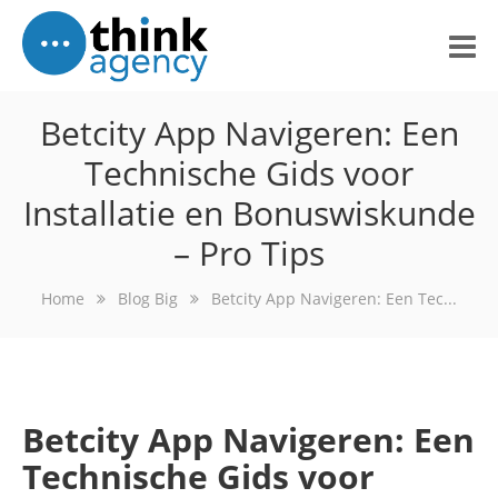
Home
Betcity App Navigeren: Een
Technische Gids voor
About Us
Installatie en Bonuswiskunde
Portfolio
– Pro Tips
Services
Home
Blog Big
Betcity App Navigeren: Een Tec...
What Others Think
Blog
Contact Us
Betcity App Navigeren: Een
Technische Gids voor