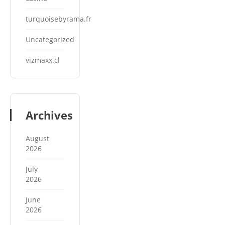
turquoisebyrama.fr
Uncategorized
vizmaxx.cl
Archives
August
2026
July
2026
June
2026