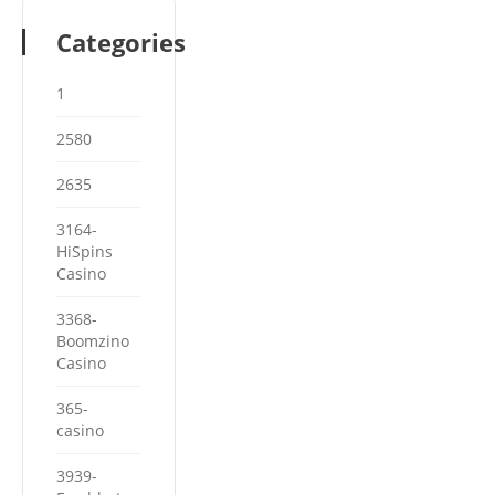
Categories
1
2580
2635
3164-
HiSpins
Casino
3368-
Boomzino
Casino
365-
casino
3939-