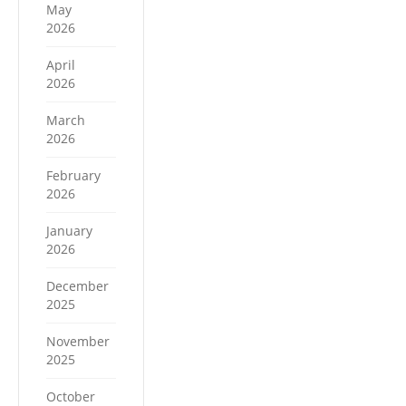
May
2026
April
2026
March
2026
February
2026
January
2026
December
2025
November
2025
October