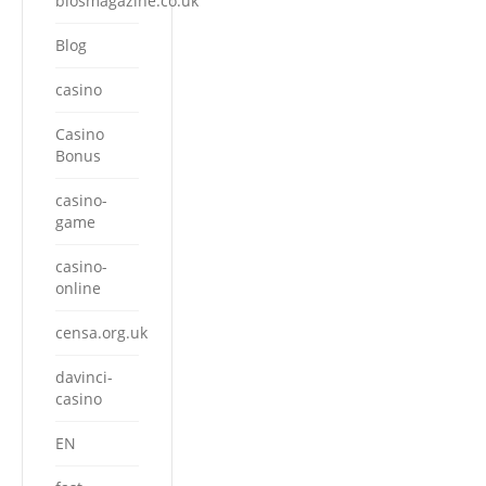
biosmagazine.co.uk
Blog
casino
Casino
Bonus
casino-
game
casino-
online
censa.org.uk
davinci-
casino
EN