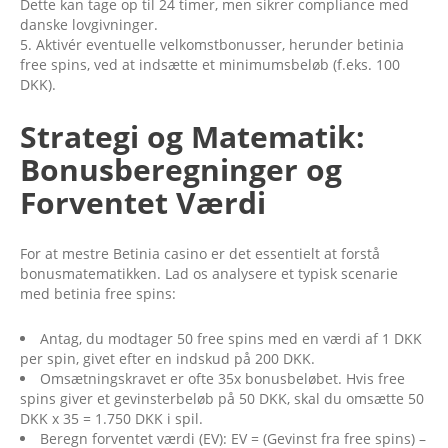
Dette kan tage op til 24 timer, men sikrer compliance med
danske lovgivninger.
Aktivér eventuelle velkomstbonusser, herunder betinia
free spins, ved at indsætte et minimumsbeløb (f.eks. 100
DKK).
Strategi og Matematik:
Bonusberegninger og
Forventet Værdi
For at mestre Betinia casino er det essentielt at forstå
bonusmatematikken. Lad os analysere et typisk scenarie
med betinia free spins:
Antag, du modtager 50 free spins med en værdi af 1 DKK
per spin, givet efter en indskud på 200 DKK.
Omsætningskravet er ofte 35x bonusbeløbet. Hvis free
spins giver et gevinsterbeløb på 50 DKK, skal du omsætte 50
DKK x 35 = 1.750 DKK i spil.
Beregn forventet værdi (EV): EV = (Gevinst fra free spins) –