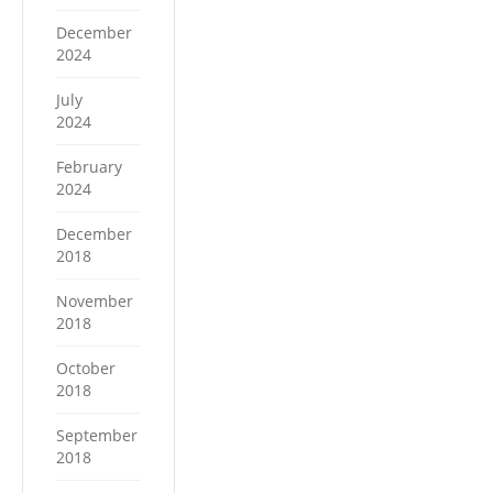
December
2024
July
2024
February
2024
December
2018
November
2018
October
2018
September
2018