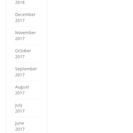
2018
December
2017
November
2017
October
2017
September
2017
August
2017
July
2017
June
2017