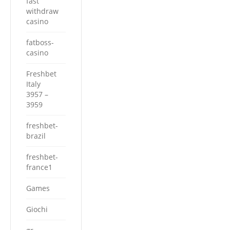
fast
withdraw
casino
fatboss-
casino
Freshbet
Italy
3957 –
3959
freshbet-
brazil
freshbet-
france1
Games
Giochi