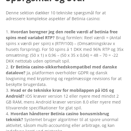
Denne sektion dækker 10 tekniske spørgsmål for at
adressere komplekse aspekter af Betinia casino:
Hvordan beregner jeg den reelle værdi af betinia free
spins med variabel RTP?
Brug formlen: Reel værdi = (Antal
spins x værdi per spin) x (RTP/100) – (Omsætningskrav x
husets forspring). For 50 spins á 1 DKK med 96% RTP og 35x
omsætning: (50 x 1) x 0,96 – (50 x 35 x 0,04) = 48 – 70 = -22
DKK nettotab uden optimalt spil.
Er Betinia casino-sikkerhedskompatibel med danske
datalove?
Ja, platformen overholder GDPR og dansk
lovgivning med kryptering og regelmæssige revisions for at
beskytte brugerdata.
Hvad er de tekniske krav for mobilappen på iOS og
Android?
iOS kræver version 12 eller nyere med mindst 2
GB RAM, mens Android kræver version 8.0 eller nyere med
tilsvarende specifikationer for glat spil.
Hvordan håndterer Betinia casino bonusmisbrug
teknisk?
Systemet bruger algoritmer til at spore unormal
aktivitet, såsom multi-accounting eller arbitrage, og kan