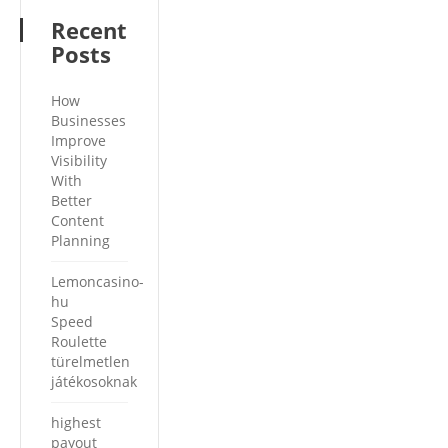
Recent
Posts
How
Businesses
Improve
Visibility
With
Better
Content
Planning
Lemoncasino-
hu
Speed
Roulette
türelmetlen
játékosoknak
highest
payout