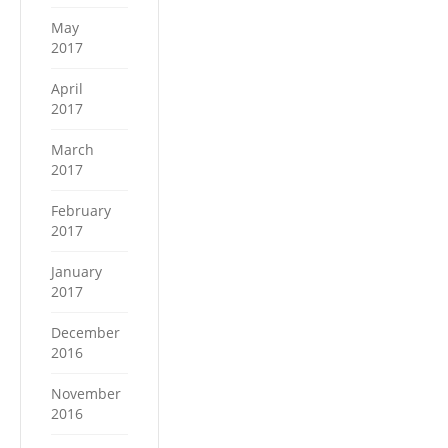
May
2017
April
2017
March
2017
February
2017
January
2017
December
2016
November
2016