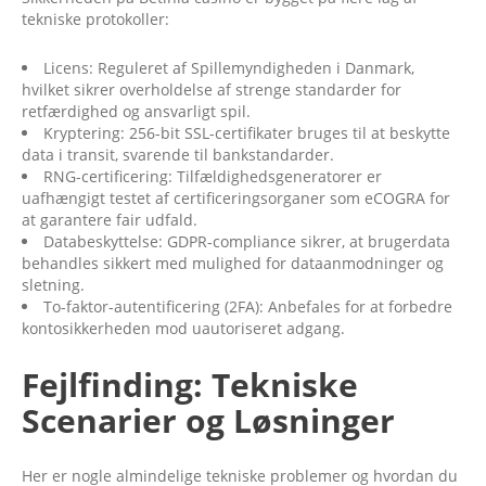
tekniske protokoller:
Licens: Reguleret af Spillemyndigheden i Danmark,
hvilket sikrer overholdelse af strenge standarder for
retfærdighed og ansvarligt spil.
Kryptering: 256-bit SSL-certifikater bruges til at beskytte
data i transit, svarende til bankstandarder.
RNG-certificering: Tilfældighedsgeneratorer er
uafhængigt testet af certificeringsorganer som eCOGRA for
at garantere fair udfald.
Databeskyttelse: GDPR-compliance sikrer, at brugerdata
behandles sikkert med mulighed for dataanmodninger og
sletning.
To-faktor-autentificering (2FA): Anbefales for at forbedre
kontosikkerheden mod uautoriseret adgang.
Fejlfinding: Tekniske
Scenarier og Løsninger
Her er nogle almindelige tekniske problemer og hvordan du