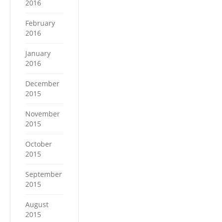
2016
February
2016
January
2016
December
2015
November
2015
October
2015
September
2015
August
2015