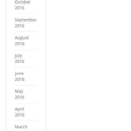
October
2016
September
2016
August
2016
July
2016
June
2016
May
2016
April
2016
March