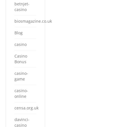
betnjet-
casino
biosmagazine.co.uk
Blog
casino
Casino
Bonus
casino-
game
casino-
online
censa.org.uk
davinci-
casino