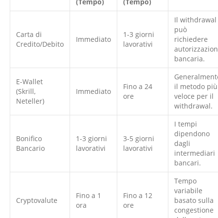
(Tempo)
(Tempo)
Il withdrawal
può
Carta di
1-3 giorni
Immediato
richiedere
Credito/Debito
lavorativi
autorizzazio
bancaria.
Generalment
E-Wallet
Fino a 24
il metodo più
(Skrill,
Immediato
ore
veloce per il
Neteller)
withdrawal.
I tempi
dipendono
Bonifico
1-3 giorni
3-5 giorni
dagli
Bancario
lavorativi
lavorativi
intermediari
bancari.
Tempo
variabile
Fino a 1
Fino a 12
Cryptovalute
basato sulla
ora
ore
congestione