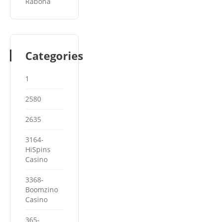
Rabona
Categories
1
2580
2635
3164-
HiSpins
Casino
3368-
Boomzino
Casino
365-