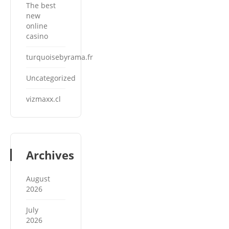
The best
new
online
casino
turquoisebyrama.fr
Uncategorized
vizmaxx.cl
Archives
August
2026
July
2026