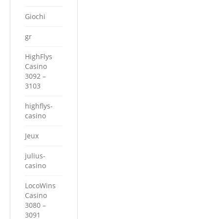
Giochi
gr
HighFlys
Casino
3092 –
3103
highflys-
casino
Jeux
julius-
casino
LocoWins
Casino
3080 –
3091