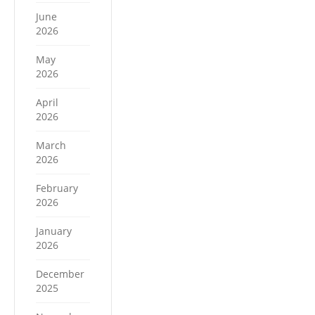
June
2026
May
2026
April
2026
March
2026
February
2026
January
2026
December
2025