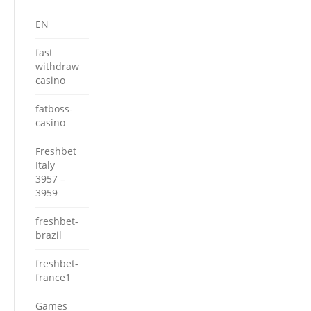
EN
fast
withdraw
casino
fatboss-
casino
Freshbet
Italy
3957 –
3959
freshbet-
brazil
freshbet-
france1
Games