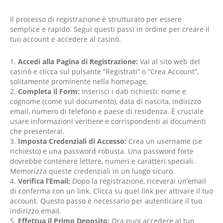
Il processo di registrazione è strutturato per essere
semplice e rapido. Segui questi passi in ordine per creare il
tuo account e accedere al casinò.
Accedi alla Pagina di Registrazione:
Vai al sito web del
casinò e clicca sul pulsante “Registrati” o “Crea Account”,
solitamente prominente nella homepage.
Completa il Form:
Inserisci i dati richiesti: nome e
cognome (come sul documento), data di nascita, indirizzo
email, numero di telefono e paese di residenza. È cruciale
usare informazioni veritiere e corrispondenti ai documenti
che presenterai.
Imposta Credenziali di Accesso:
Crea un username (se
richiesto) e una password robusta. Una password forte
dovrebbe contenere lettere, numeri e caratteri speciali.
Memorizza queste credenziali in un luogo sicuro.
Verifica l’Email:
Dopo la registrazione, riceverai un’email
di conferma con un link. Clicca su quel link per attivare il tuo
account. Questo passo è necessario per autenticare il tuo
indirizzo email.
Effettua il Primo Deposito:
Ora puoi accedere al tuo