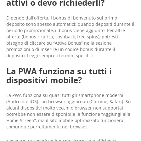
attivi o devo richiederli?
Dipende dall’offerta. I bonus di benvenuto sul primo
deposito sono spesso automatici: quando depositi durante il
periodo promozionale, il bonus viene aggiunto. Per altre
offerte (bonus ricarica, cashback, free spins), potresti
bisogno di cliccare su “Attiva Bonus” nella sezione
promozioni o di inserire un codice bonus durante il
deposito. Leggi sempre i termini specifici.
La PWA funziona su tutti i
dispositivi mobile?
La PWA funziona su quasi tutti gli smartphone moderni
(Android e iOS) con browser aggiornati (Chrome, Safari). Su
alcuni dispositivi molto vecchi o browser non supportati,
potrebbe non essere disponibile la funzione “Aggiungi alla
Home Screen”, ma il sito mobile-optimizzato funzionerà
comunque perfettamente nel browser.
Navigare un casinò online con sicurezza e efficienza