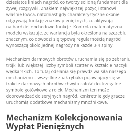
dziesiątce liniach nagród, co tworzy solidną fundament dla
żywej rozgrywki. Znakiem największej pozycji stanowi
właśnie łowca, natomiast gdy charakterystyczne okonie
odgrywają funkcję znaków pieniężnych, co aktywują
najbardziej dochodowe funkcje. Kontrola matematyczna
modelu wskazuje, że wariancja była określona na szczeblu
znacznym, co dowodzi się typową regularnością nagród
wynoszącą około jednej nagrody na każde 3-4 spiny.
Mechanizm darmowych obrotów uruchamia się po zebraniu
trójki lub większej liczby symboli scatter w kształcie haczyk
wędkarskich. To tutaj odsłania się prawdziwa siła naszego
mechanizmu – wszystkie znak rybaka pojawiający się w
trakcie darmowych obrotów chwyta całość dostrzegalne
symbole gotówkowe z rolek. Mechanizm ten może
doprowadzać do seryjnych nagród, konkretnie gdy gracze
uruchomią dodatkowe mechanizmy mnożnikowe.
Mechanizm Kolekcjonowania
Wypłat Pieniężnych