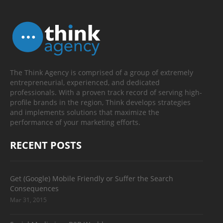
The Think Agency is comprised of a group of extremely
entrepreneurial, experienced, and dedicated
professionals. With a proven track record of serving high-
profile brands in the region, Think develops strategies
and implements solutions that maximize the
performance of your marketing efforts.
RECENT POSTS
Get (Google) Mobile Friendly or Suffer the Search
Consequences
Mar 31, 2015