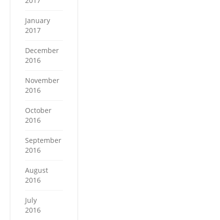
2017
January
2017
December
2016
November
2016
October
2016
September
2016
August
2016
July
2016