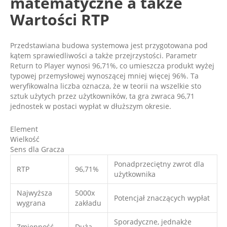
matematyczne a także
Wartości RTP
Przedstawiana budowa systemowa jest przygotowana pod
kątem sprawiedliwości a także przejrzystości. Parametr
Return to Player wynosi 96,71%, co umieszcza produkt wyżej
typowej przemysłowej wynoszącej mniej więcej 96%. Ta
weryfikowalna liczba oznacza, że w teorii na wszelkie sto
sztuk użytych przez użytkowników, ta gra zwraca 96,71
jednostek w postaci wypłat w dłuższym okresie.
Element
Wielkość
Sens dla Gracza
Ponadprzeciętny zwrot dla
RTP
96,71%
użytkownika
Najwyższa
5000x
Potencjał znaczących wypłat
wygrana
zakładu
Sporadyczne, jednakże
Zmienność
Duża