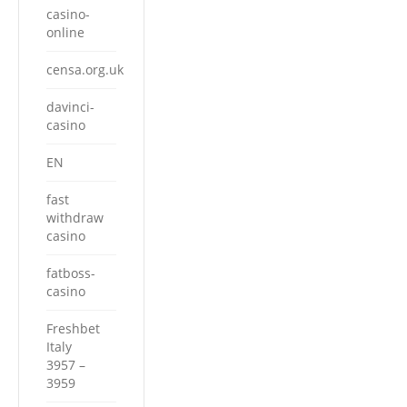
casino-
online
censa.org.uk
davinci-
casino
EN
fast
withdraw
casino
fatboss-
casino
Freshbet
Italy
3957 –
3959