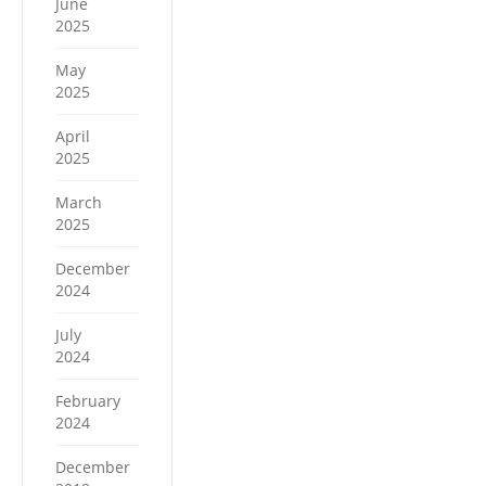
June
2025
May
2025
April
2025
March
2025
December
2024
July
2024
February
2024
December