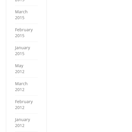
March
2015
February
2015
January
2015
May
2012
March
2012
February
2012
January
2012