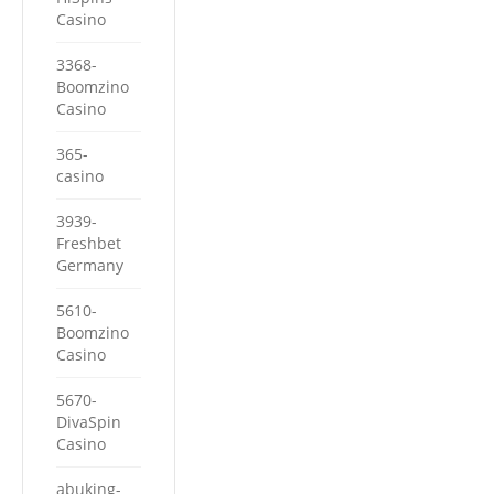
Casino
3368-
Boomzino
Casino
365-
casino
3939-
Freshbet
Germany
5610-
Boomzino
Casino
5670-
DivaSpin
Casino
abuking-