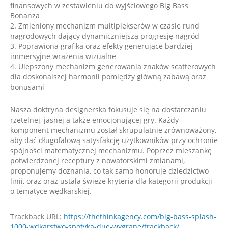
finansowych w zestawieniu do wyjściowego Big Bass
Bonanza
Zmieniony mechanizm multiplekserów w czasie rund
nagrodowych dający dynamiczniejszą progresję nagród
Poprawiona grafika oraz efekty generujące bardziej
immersyjne wrażenia wizualne
Ulepszony mechanizm generowania znaków scatterowych
dla doskonalszej harmonii pomiędzy główną zabawą oraz
bonusami
Nasza doktryna designerska fokusuje się na dostarczaniu
rzetelnej, jasnej a także emocjonującej gry. Każdy
komponent mechanizmu został skrupulatnie zrównoważony,
aby dać długofalową satysfakcję użytkowników przy ochronie
spójności matematycznej mechanizmu. Poprzez mieszankę
potwierdzonej receptury z nowatorskimi zmianami,
proponujemy doznania, co tak samo honoruje dziedzictwo
linii, oraz oraz ustala świeże kryteria dla kategorii produkcji
o tematyce wędkarskiej.
Trackback URL:
https://thethinkagency.com/big-bass-splash-
1000-wdkarstwo-spotyka-due-wygrane/trackback/