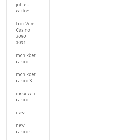
julius-
casino
LocoWins
Casino
3080 –
3091
monixbet-
casino
monixbet-
casino3
moonwin-
casino
new
new
casinos