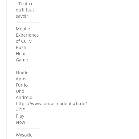
: Tout ce
qu’il faut
savoir
Mobile
Experience
of CCTV
Rush
Hour
Game
Fluide
Apps
Für Io
Und
Android
https://www.joocasinodeutsch.de/
– DE
Play
Now
Wysokie