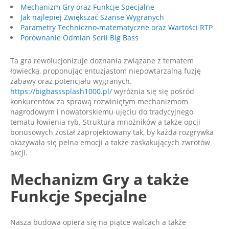
Mechanizm Gry oraz Funkcje Specjalne
Jak najlepiej Zwiększać Szanse Wygranych
Parametry Techniczno-matematyczne oraz Wartości RTP
Porównanie Odmian Serii Big Bass
Ta gra rewolucjonizuje doznania związane z tematem
łowiecką, proponując entuzjastom niepowtarzalną fuzję
zabawy oraz potencjału wygranych.
https://bigbasssplash1000.pl/
wyróżnia się się pośród
konkurentów za sprawą rozwiniętym mechanizmom
nagrodowym i nowatorskiemu ujęciu do tradycyjnego
tematu łowienia ryb. Struktura mnożników a także opcji
bonusowych został zaprojektowany tak, by każda rozgrywka
okazywała się pełna emocji a także zaskakujących zwrotów
akcji.
Mechanizm Gry a także
Funkcje Specjalne
Nasza budowa opiera się na piątce walcach a także