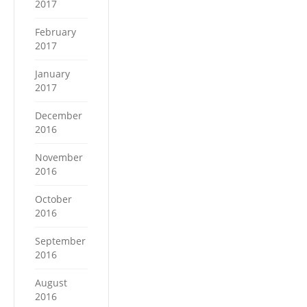
2017
February
2017
January
2017
December
2016
November
2016
October
2016
September
2016
August
2016