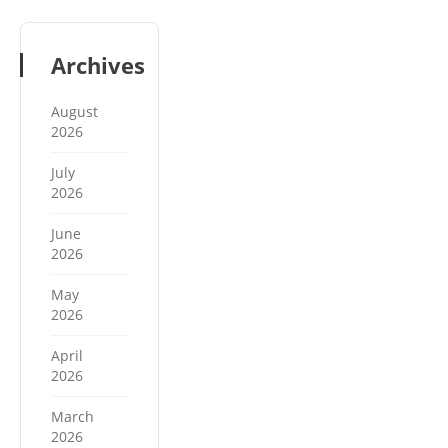
Archives
August
2026
July
2026
June
2026
May
2026
April
2026
March
2026