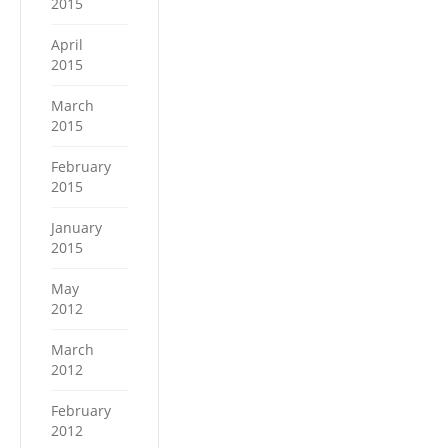
2015
April
2015
March
2015
February
2015
January
2015
May
2012
March
2012
February
2012