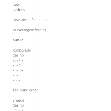
new
casinos
newnormalfest.co.uk
proyectogeosfera.es
public
RollDorado
Casino
2671 –
2674,
2676 –
2678,
2682
seo_linkk_order
Snatch
Casino
3608 –