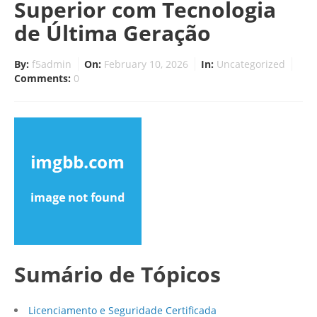
Superior com Tecnologia
de Última Geração
By:
f5admin
On:
February 10, 2026
In:
Uncategorized
Comments:
0
Sumário de Tópicos
Licenciamento e Seguridade Certificada