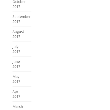
October
2017
September
2017
August
2017
July
2017
June
2017
May
2017
April
2017
March