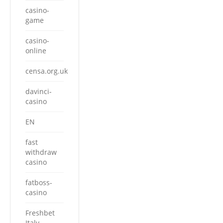
casino-
game
casino-
online
censa.org.uk
davinci-
casino
EN
fast
withdraw
casino
fatboss-
casino
Freshbet
Italy