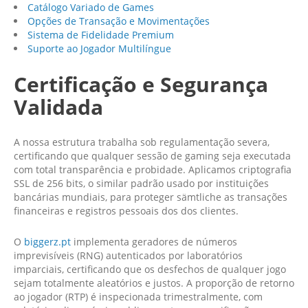
Catálogo Variado de Games
Opções de Transação e Movimentações
Sistema de Fidelidade Premium
Suporte ao Jogador Multilíngue
Certificação e Segurança
Validada
A nossa estrutura trabalha sob regulamentação severa,
certificando que qualquer sessão de gaming seja executada
com total transparência e probidade. Aplicamos criptografia
SSL de 256 bits, o similar padrão usado por instituições
bancárias mundiais, para proteger sämtliche as transações
financeiras e registros pessoais dos dos clientes.
O
biggerz.pt
implementa geradores de números
imprevisíveis (RNG) autenticados por laboratórios
imparciais, certificando que os desfechos de qualquer jogo
sejam totalmente aleatórios e justos. A proporção de retorno
ao jogador (RTP) é inspecionada trimestralmente, com