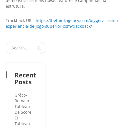
demonstrar as mais novas features e campanhas da
estrutura.
Trackback URL:
https://thethinkagency.com/biggerz-casino-
experiencia-de-jogo-superior-com/trackback/
Recent
Posts
Gréco-
Romain
Tableau
De Score
Et
Tableau