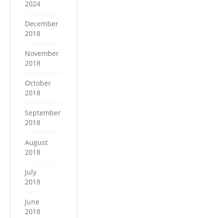
2024
December
2018
November
2018
October
2018
September
2018
August
2018
July
2018
June
2018