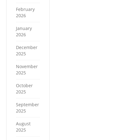
February
2026
January
2026
December
2025
November
2025
October
2025
September
2025
August
2025