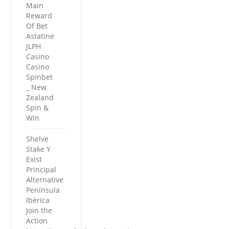
Main
Reward
Of Bet
Astatine
JLPH
Casino
Casino
Spinbet
_ New
Zealand
Spin &
Win
Shelve
Stake Y
Exist
Principal
Alternative
Península
Ibérica
Join the
Action