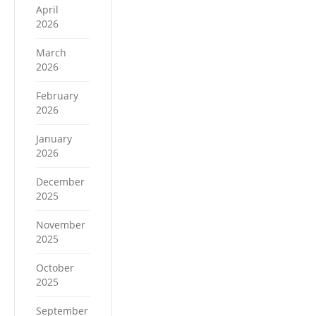
April
2026
March
2026
February
2026
January
2026
December
2025
November
2025
October
2025
September