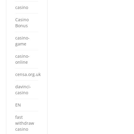
casino
Casino
Bonus
casino-
game
casino-
online
censa.org.uk
davinci-
casino
EN
fast
withdraw
casino