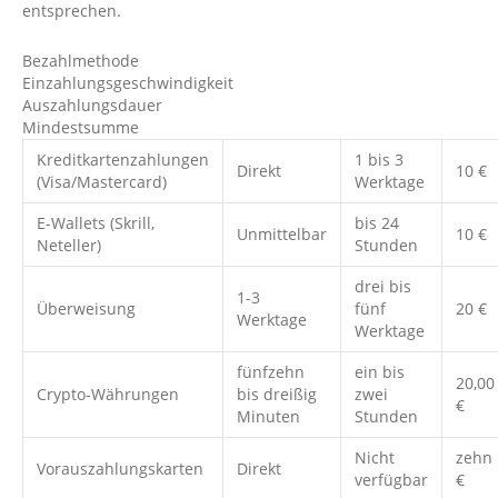
entsprechen.
Bezahlmethode
Einzahlungsgeschwindigkeit
Auszahlungsdauer
Mindestsumme
Kreditkartenzahlungen
1 bis 3
Direkt
10 €
(Visa/Mastercard)
Werktage
E-Wallets (Skrill,
bis 24
Unmittelbar
10 €
Neteller)
Stunden
drei bis
1-3
Überweisung
fünf
20 €
Werktage
Werktage
fünfzehn
ein bis
20,00
Crypto-Währungen
bis dreißig
zwei
€
Minuten
Stunden
Nicht
zehn
Vorauszahlungskarten
Direkt
verfügbar
€