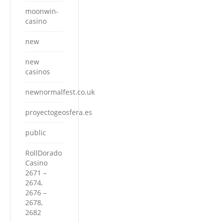
moonwin-
casino
new
new
casinos
newnormalfest.co.uk
proyectogeosfera.es
public
RollDorado
Casino
2671 –
2674,
2676 –
2678,
2682