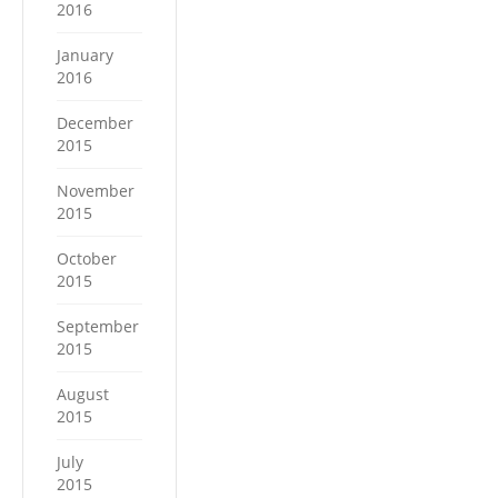
2016
January
2016
December
2015
November
2015
October
2015
September
2015
August
2015
July
2015