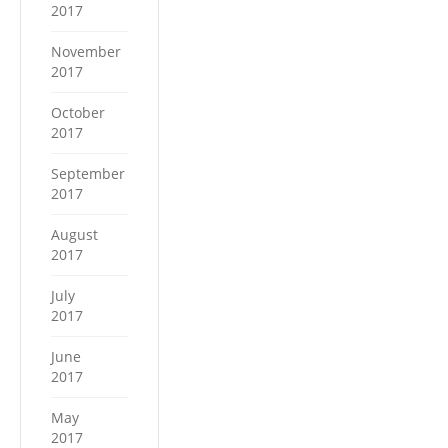
2017
November
2017
October
2017
September
2017
August
2017
July
2017
June
2017
May
2017