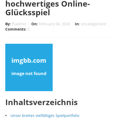
hochwertiges Online-
Glücksspiel
By:
f5admin
On:
February 04, 2026
In:
Uncategorized
Comments:
0
Inhaltsverzeichnis
Unser breites vielfältiges Spielportfolio