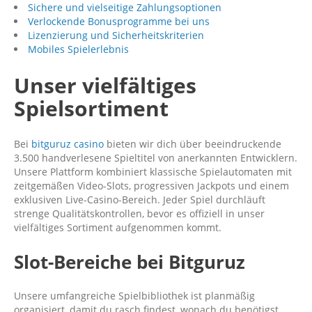
Sichere und vielseitige Zahlungsoptionen
Verlockende Bonusprogramme bei uns
Lizenzierung und Sicherheitskriterien
Mobiles Spielerlebnis
Unser vielfältiges
Spielsortiment
Bei
bitguruz casino
bieten wir dich über beeindruckende
3.500 handverlesene Spieltitel von anerkannten Entwicklern.
Unsere Plattform kombiniert klassische Spielautomaten mit
zeitgemäßen Video-Slots, progressiven Jackpots und einem
exklusiven Live-Casino-Bereich. Jeder Spiel durchläuft
strenge Qualitätskontrollen, bevor es offiziell in unser
vielfältiges Sortiment aufgenommen kommt.
Slot-Bereiche bei Bitguruz
Unsere umfangreiche Spielbibliothek ist planmäßig
organisiert, damit du rasch findest, wonach du benötigst.