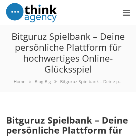
Home
Bitguruz Spielbank – Deine
persönliche Plattform für
About Us
hochwertiges Online-
Portfolio
Glücksspiel
Services
Home
Blog Big
Bitguruz Spielbank – Deine p...
What Others Think
Blog
Contact Us
Bitguruz Spielbank – Deine
persönliche Plattform für