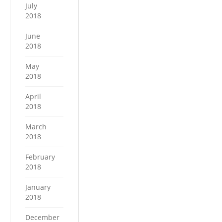
July
2018
June
2018
May
2018
April
2018
March
2018
February
2018
January
2018
December