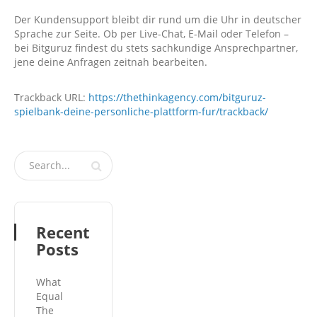
Der Kundensupport bleibt dir rund um die Uhr in deutscher
Sprache zur Seite. Ob per Live-Chat, E-Mail oder Telefon –
bei Bitguruz findest du stets sachkundige Ansprechpartner,
jene deine Anfragen zeitnah bearbeiten.
Trackback URL:
https://thethinkagency.com/bitguruz-
spielbank-deine-personliche-plattform-fur/trackback/
Recent
Posts
What
Equal
The