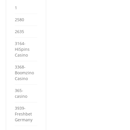
1
2580
2635
3164-
HiSpins
Casino
3368-
Boomzino
Casino
365-
casino
3939-
Freshbet
Germany