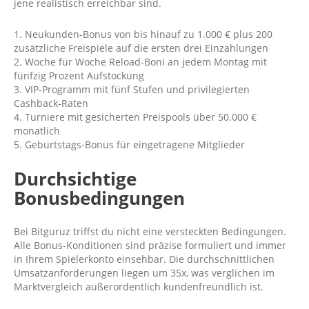
jene realistisch erreichbar sind.
Neukunden-Bonus von bis hinauf zu 1.000 € plus 200
zusätzliche Freispiele auf die ersten drei Einzahlungen
Woche für Woche Reload-Boni an jedem Montag mit
fünfzig Prozent Aufstockung
VIP-Programm mit fünf Stufen und privilegierten
Cashback-Raten
Turniere mit gesicherten Preispools über 50.000 €
monatlich
Geburtstags-Bonus für eingetragene Mitglieder
Durchsichtige
Bonusbedingungen
Bei Bitguruz triffst du nicht eine versteckten Bedingungen.
Alle Bonus-Konditionen sind präzise formuliert und immer
in Ihrem Spielerkonto einsehbar. Die durchschnittlichen
Umsatzanforderungen liegen um 35x, was verglichen im
Marktvergleich außerordentlich kundenfreundlich ist.