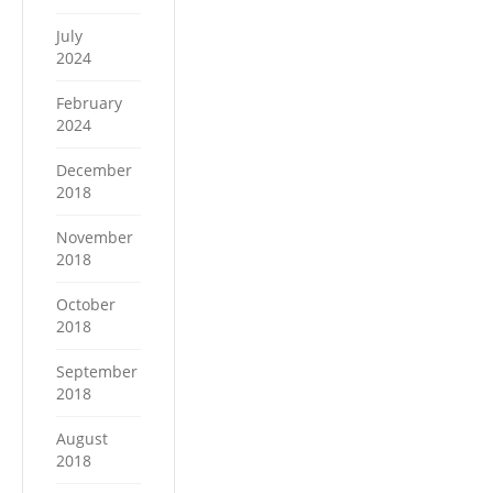
July
2024
February
2024
December
2018
November
2018
October
2018
September
2018
August
2018