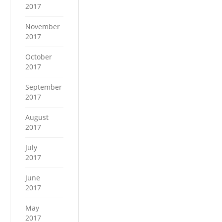
2017
November
2017
October
2017
September
2017
August
2017
July
2017
June
2017
May
2017