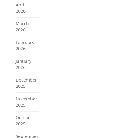
April
2026
March
2026
February
2026
January
2026
December
2025
November
2025
October
2025
September