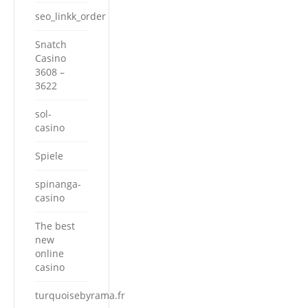
seo_linkk_order
Snatch
Casino
3608 –
3622
sol-
casino
Spiele
spinanga-
casino
The best
new
online
casino
turquoisebyrama.fr