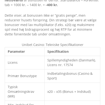
nettoværdi
af bonussen er derfor: Startbalance – Forventet
tab = 1000 kr. – 1400 kr. =
-400 kr.
Dette viser, at bonussen ikke er “gratis penge”, men
reducerer husets forspring. Din strategi bør være at vælge
bonusser med lav multiplikator (f.eks. x20) og maksimere
spil med høj bidragsprocent og høj RTP for at minimere
dette forventede tab under omsætningen.
Unibet Casino: Tekniske Specifikationer
Parameter
Specifikation
Spillemyndigheden (Danmark),
Licens
Licens nr. 17574
Indbetalingsbonus (Casino &
Primær Bonustype
Sport)
Typisk
Omsætningskrav
x20 – x35 (Bonus + Indskud)
(WR)
Min. Indskud for