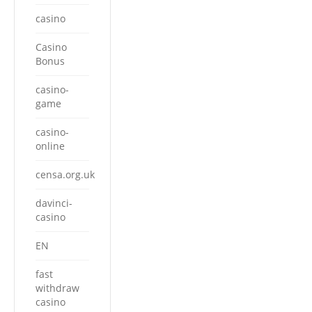
casino
Casino
Bonus
casino-
game
casino-
online
censa.org.uk
davinci-
casino
EN
fast
withdraw
casino