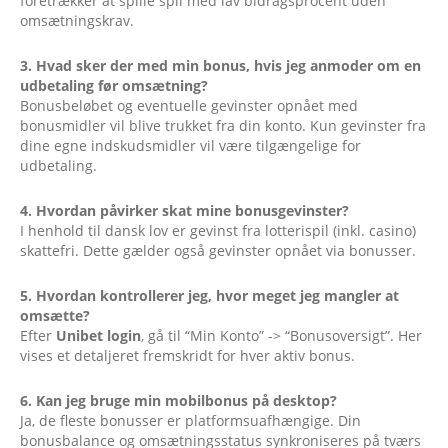
foretrækker at spille spil med lav bidragsprocent uden
omsætningskrav.
3. Hvad sker der med min bonus, hvis jeg anmoder om en
udbetaling før omsætning?
Bonusbeløbet og eventuelle gevinster opnået med
bonusmidler vil blive trukket fra din konto. Kun gevinster fra
dine egne indskudsmidler vil være tilgængelige for
udbetaling.
4. Hvordan påvirker skat mine bonusgevinster?
I henhold til dansk lov er gevinst fra lotterispil (inkl. casino)
skattefri. Dette gælder også gevinster opnået via bonusser.
5. Hvordan kontrollerer jeg, hvor meget jeg mangler at
omsætte?
Efter
Unibet login
, gå til “Min Konto” -> “Bonusoversigt”. Her
vises et detaljeret fremskridt for hver aktiv bonus.
6. Kan jeg bruge min mobilbonus på desktop?
Ja, de fleste bonusser er platformsuafhængige. Din
bonusbalance og omsætningsstatus synkroniseres på tværs