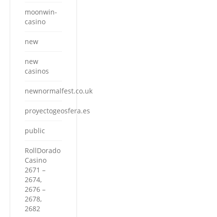
moonwin-
casino
new
new
casinos
newnormalfest.co.uk
proyectogeosfera.es
public
RollDorado
Casino
2671 –
2674,
2676 –
2678,
2682