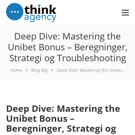
Home
Deep Dive: Mastering the
Unibet Bonus – Beregninger,
About Us
Strategi og Troubleshooting
Portfolio
Home
Blog Big
Deep Dive: Mastering the Unibe...
Services
What Others Think
Blog
Deep Dive: Mastering the
Contact Us
Unibet Bonus –
Beregninger, Strategi og