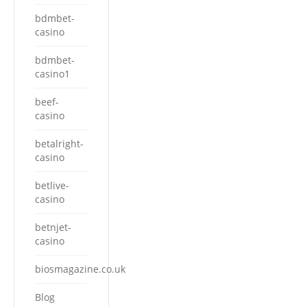
bdmbet-
casino
bdmbet-
casino1
beef-
casino
betalright-
casino
betlive-
casino
betnjet-
casino
biosmagazine.co.uk
Blog