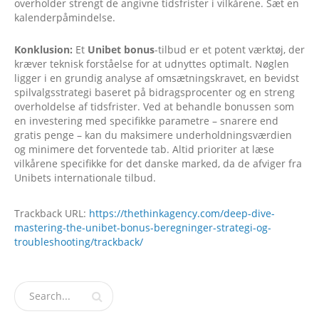
overholder strengt de angivne tidsfrister i vilkårene. Sæt en
kalenderpåmindelse.
Konklusion:
Et
Unibet bonus
-tilbud er et potent værktøj, der
kræver teknisk forståelse for at udnyttes optimalt. Nøglen
ligger i en grundig analyse af omsætningskravet, en bevidst
spilvalgsstrategi baseret på bidragsprocenter og en streng
overholdelse af tidsfrister. Ved at behandle bonussen som
en investering med specifikke parametre – snarere end
gratis penge – kan du maksimere underholdningsværdien
og minimere det forventede tab. Altid prioriter at læse
vilkårene specifikke for det danske marked, da de afviger fra
Unibets internationale tilbud.
Trackback URL:
https://thethinkagency.com/deep-dive-
mastering-the-unibet-bonus-beregninger-strategi-og-
troubleshooting/trackback/