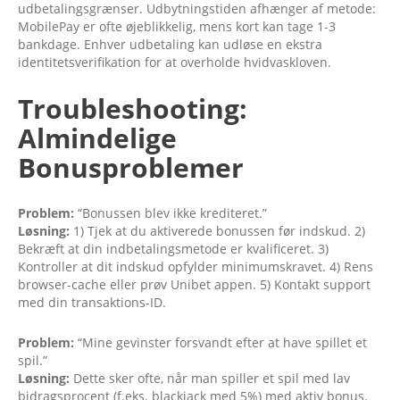
udbetalingsgrænser. Udbytningstiden afhænger af metode:
MobilePay er ofte øjeblikkelig, mens kort kan tage 1-3
bankdage. Enhver udbetaling kan udløse en ekstra
identitetsverifikation for at overholde hvidvaskloven.
Troubleshooting:
Almindelige
Bonusproblemer
Problem:
“Bonussen blev ikke krediteret.”
Løsning:
1) Tjek at du aktiverede bonussen før indskud. 2)
Bekræft at din indbetalingsmetode er kvalificeret. 3)
Kontroller at dit indskud opfylder minimumskravet. 4) Rens
browser-cache eller prøv Unibet appen. 5) Kontakt support
med din transaktions-ID.
Problem:
“Mine gevinster forsvandt efter at have spillet et
spil.”
Løsning:
Dette sker ofte, når man spiller et spil med lav
bidragsprocent (f.eks. blackjack med 5%) med aktiv bonus.