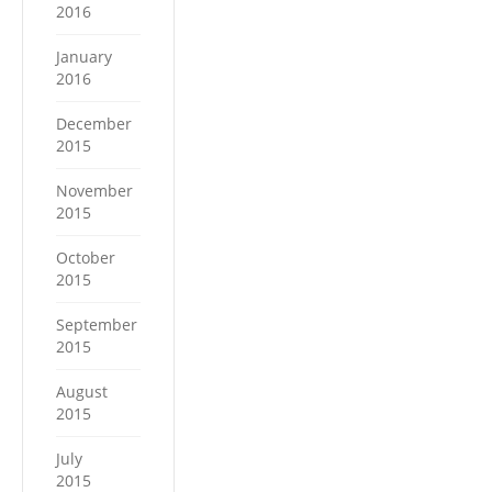
2016
January
2016
December
2015
November
2015
October
2015
September
2015
August
2015
July
2015