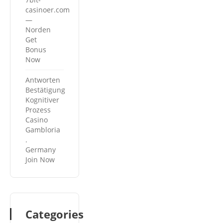
casinoer.com
—
Norden
Get
Bonus
Now
Antworten
Bestätigung
Kognitiver
Prozess
Casino
Gambloria
.
Germany
Join Now
Categories