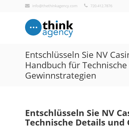
info@thethinkagency.com
720.412.7876
Entschlüsseln Sie NV Casi
Handbuch für Technische 
Gewinnstrategien
Entschlüsseln Sie NV Ca
Technische Details und