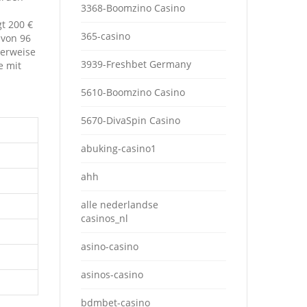
3368-Boomzino Casino
t 200 €
365-casino
 von 96
herweise
3939-Freshbet Germany
e mit
5610-Boomzino Casino
5670-DivaSpin Casino
abuking-casino1
ahh
alle nederlandse
casinos_nl
asino-casino
asinos-casino
bdmbet-casino