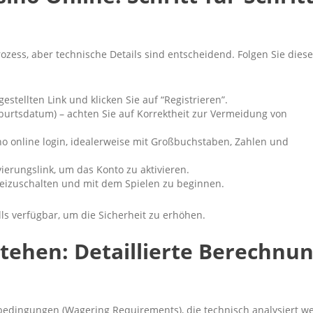
Prozess, aber technische Details sind entscheidend. Folgen Sie dies
estellten Link und klicken Sie auf “Registrieren”.
burtsdatum) – achten Sie auf Korrektheit zur Vermeidung von
ino online login, idealerweise mit Großbuchstaben, Zahlen und
vierungslink, um das Konto zu aktivieren.
reizuschalten und mit dem Spielen zu beginnen.
lls verfügbar, um die Sicherheit zu erhöhen.
ehen: Detaillierte Berechnu
zbedingungen (Wagering Requirements), die technisch analysiert w