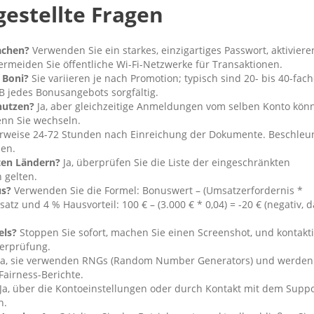
gestellte Fragen
achen?
Verwenden Sie ein starkes, einzigartiges Passwort, aktiviere
ermeiden Sie öffentliche Wi-Fi-Netzwerke für Transaktionen.
 Boni?
Sie variieren je nach Promotion; typisch sind 20- bis 40-fac
 jedes Bonusangebots sorgfältig.
nutzen?
Ja, aber gleichzeitige Anmeldungen vom selben Konto kön
enn Sie wechseln.
weise 24-72 Stunden nach Einreichung der Dokumente. Beschleu
nen.
ten Ländern?
Ja, überprüfen Sie die Liste der eingeschränkten
 gelten.
us?
Verwenden Sie die Formel: Bonuswert – (Umsatzerfordernis *
atz und 4 % Hausvorteil: 100 € – (3.000 € * 0,04) = -20 € (negativ, 
els?
Stoppen Sie sofort, machen Sie einen Screenshot, und kontakti
berprüfung.
a, sie verwenden RNGs (Random Number Generators) und werden
Fairness-Berichte.
Ja, über die Kontoeinstellungen oder durch Kontakt mit dem Suppo
n.