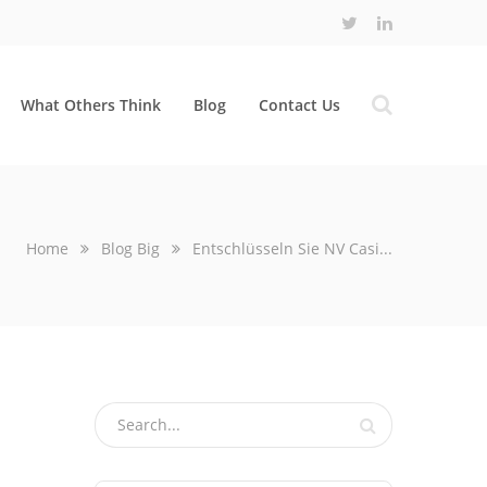
What Others Think
Blog
Contact Us
Home
Blog Big
Entschlüsseln Sie NV Casi...