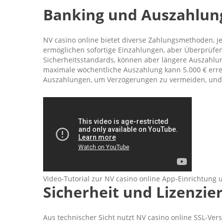
Banking und Auszahlun
NV casino online bietet diverse Zahlungsmethoden, je
ermöglichen sofortige Einzahlungen, aber Überprüfen
Sicherheitsstandards, können aber längere Auszahlun
maximale wöchentliche Auszahlung kann 5.000 € errei
Auszahlungen, um Verzögerungen zu vermeiden, und d
Video-Tutorial zur NV casino online App-Einrichtung
Sicherheit und Lizenzier
Aus technischer Sicht nutzt NV casino online SSL-Ver