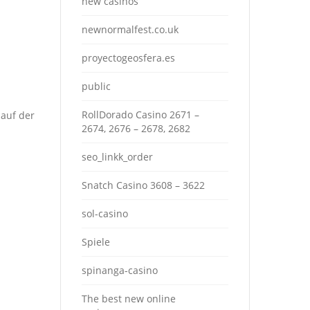
new casinos
newnormalfest.co.uk
proyectogeosfera.es
public
RollDorado Casino 2671 –
 auf der
2674, 2676 – 2678, 2682
seo_linkk_order
Snatch Casino 3608 – 3622
sol-casino
Spiele
spinanga-casino
The best new online