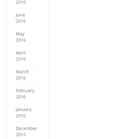
2016
June
2016
May
2016
April
2016
March
2016
February
2016
January
2016
December
2015