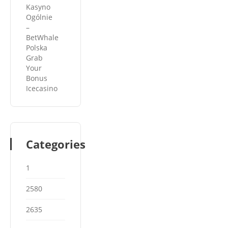
Kasyno
Ogólnie
–
BetWhale
Polska
Grab
Your
Bonus
Icecasino
Categories
1
2580
2635