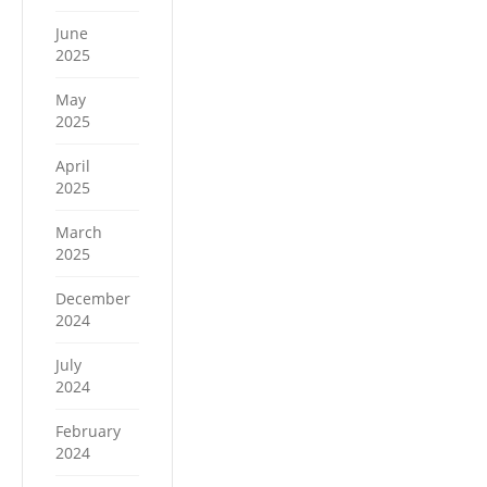
June
2025
May
2025
April
2025
March
2025
December
2024
July
2024
February
2024