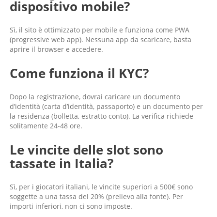
dispositivo mobile?
Sì, il sito è ottimizzato per mobile e funziona come PWA
(progressive web app). Nessuna app da scaricare, basta
aprire il browser e accedere.
Come funziona il KYC?
Dopo la registrazione, dovrai caricare un documento
d’identità (carta d’identità, passaporto) e un documento per
la residenza (bolletta, estratto conto). La verifica richiede
solitamente 24-48 ore.
Le vincite delle slot sono
tassate in Italia?
Sì, per i giocatori italiani, le vincite superiori a 500€ sono
soggette a una tassa del 20% (prelievo alla fonte). Per
importi inferiori, non ci sono imposte.