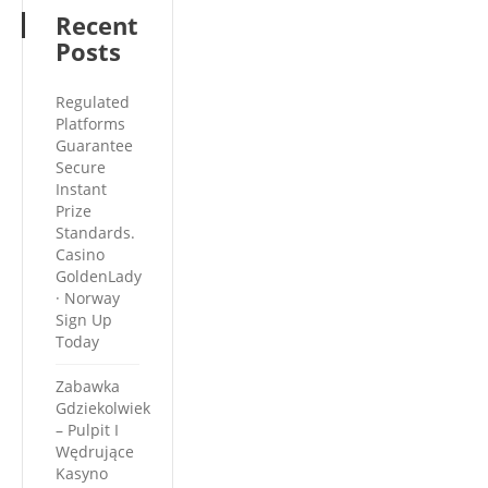
Recent
Posts
Regulated
Platforms
Guarantee
Secure
Instant
Prize
Standards.
Casino
GoldenLady
· Norway
Sign Up
Today
Zabawka
Gdziekolwiek
– Pulpit I
Wędrujące
Kasyno