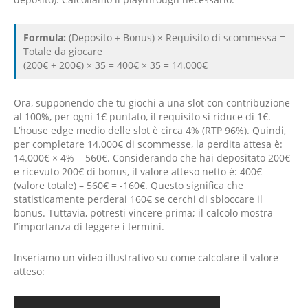
Formula:
(Deposito + Bonus) × Requisito di scommessa =
Totale da giocare
(200€ + 200€) × 35 = 400€ × 35 = 14.000€
Ora, supponendo che tu giochi a una slot con contribuzione
al 100%, per ogni 1€ puntato, il requisito si riduce di 1€.
L’house edge medio delle slot è circa 4% (RTP 96%). Quindi,
per completare 14.000€ di scommesse, la perdita attesa è:
14.000€ × 4% = 560€. Considerando che hai depositato 200€
e ricevuto 200€ di bonus, il valore atteso netto è: 400€
(valore totale) – 560€ = -160€. Questo significa che
statisticamente perderai 160€ se cerchi di sbloccare il
bonus. Tuttavia, potresti vincere prima; il calcolo mostra
l’importanza di leggere i termini.
Inseriamo un video illustrativo su come calcolare il valore
atteso: