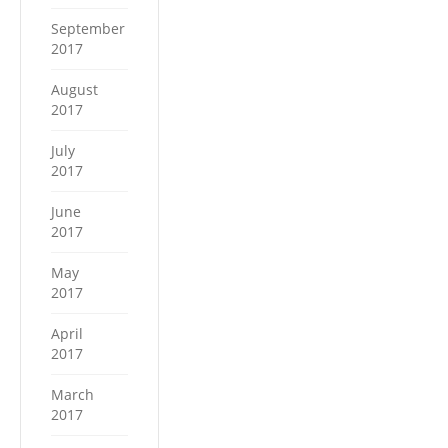
September
2017
August
2017
July
2017
June
2017
May
2017
April
2017
March
2017