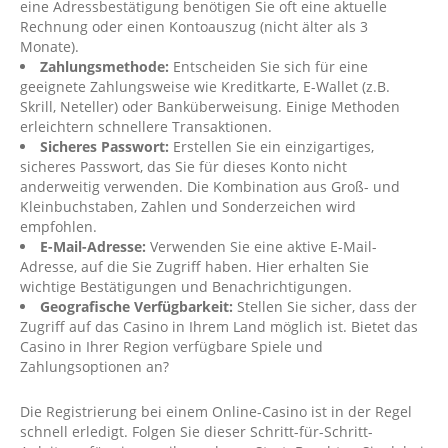
eine Adressbestätigung benötigen Sie oft eine aktuelle
Rechnung oder einen Kontoauszug (nicht älter als 3
Monate).
Zahlungsmethode:
Entscheiden Sie sich für eine
geeignete Zahlungsweise wie Kreditkarte, E-Wallet (z.B.
Skrill, Neteller) oder Banküberweisung. Einige Methoden
erleichtern schnellere Transaktionen.
Sicheres Passwort:
Erstellen Sie ein einzigartiges,
sicheres Passwort, das Sie für dieses Konto nicht
anderweitig verwenden. Die Kombination aus Groß- und
Kleinbuchstaben, Zahlen und Sonderzeichen wird
empfohlen.
E-Mail-Adresse:
Verwenden Sie eine aktive E-Mail-
Adresse, auf die Sie Zugriff haben. Hier erhalten Sie
wichtige Bestätigungen und Benachrichtigungen.
Geografische Verfügbarkeit:
Stellen Sie sicher, dass der
Zugriff auf das Casino in Ihrem Land möglich ist. Bietet das
Casino in Ihrer Region verfügbare Spiele und
Zahlungsoptionen an?
Die Registrierung bei einem Online-Casino ist in der Regel
schnell erledigt. Folgen Sie dieser Schritt-für-Schritt-