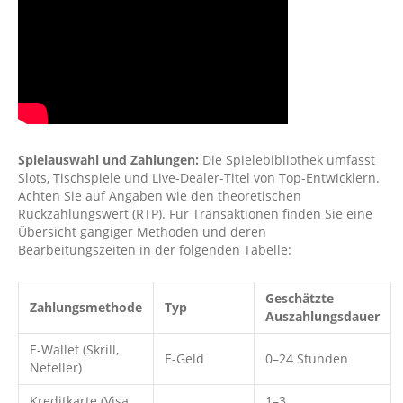
Spielauswahl und Zahlungen:
Die Spielebibliothek umfasst
Slots, Tischspiele und Live-Dealer-Titel von Top-Entwicklern.
Achten Sie auf Angaben wie den theoretischen
Rückzahlungswert (RTP). Für Transaktionen finden Sie eine
Übersicht gängiger Methoden und deren
Bearbeitungszeiten in der folgenden Tabelle:
Geschätzte
Zahlungsmethode
Typ
Auszahlungsdauer
E-Wallet (Skrill,
E-Geld
0–24 Stunden
Neteller)
Kreditkarte (Visa,
1–3