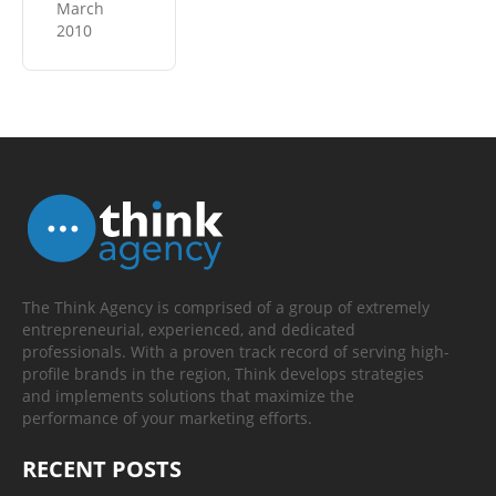
March
2010
The Think Agency is comprised of a group of extremely
entrepreneurial, experienced, and dedicated
professionals. With a proven track record of serving high-
profile brands in the region, Think develops strategies
and implements solutions that maximize the
performance of your marketing efforts.
RECENT POSTS