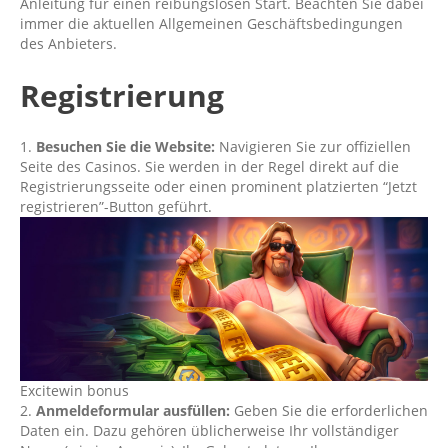
Anleitung für einen reibungslosen Start. Beachten Sie dabei
immer die aktuellen Allgemeinen Geschäftsbedingungen
des Anbieters.
Registrierung
Besuchen Sie die Website:
Navigieren Sie zur offiziellen
Seite des Casinos. Sie werden in der Regel direkt auf die
Registrierungsseite oder einen prominent platzierten “Jetzt
registrieren”-Button geführt.
Excitewin bonus
Anmeldeformular ausfüllen:
Geben Sie die erforderlichen
Daten ein. Dazu gehören üblicherweise Ihr vollständiger