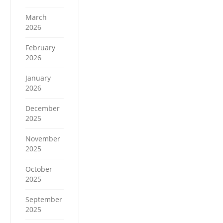
March
2026
February
2026
January
2026
December
2025
November
2025
October
2025
September
2025