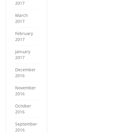
2017
March
2017
February
2017
January
2017
December
2016
November
2016
October
2016
September
2016