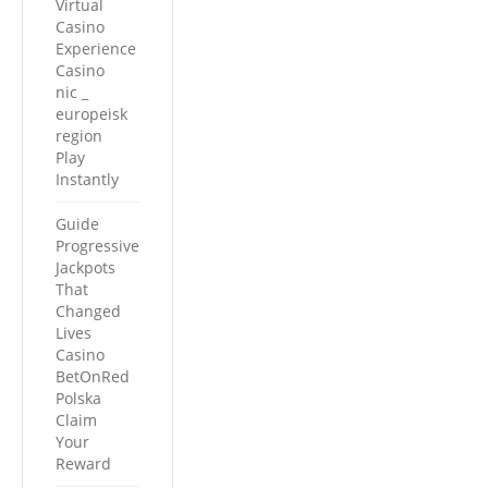
Virtual
Casino
Experience
Casino
nic _
europeisk
region
Play
Instantly
Guide
Progressive
Jackpots
That
Changed
Lives
Casino
BetOnRed
Polska
Claim
Your
Reward