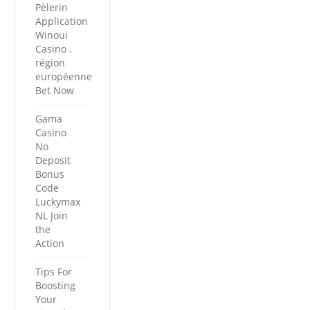
Pèlerin
Application
Winoui
Casino .
région
européenne
Bet Now
Gama
Casino
No
Deposit
Bonus
Code
Luckymax
NL Join
the
Action
Tips For
Boosting
Your