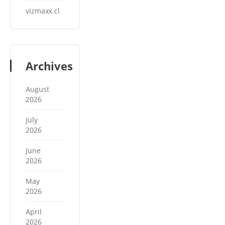
vizmaxx.cl
Archives
August
2026
July
2026
June
2026
May
2026
April
2026