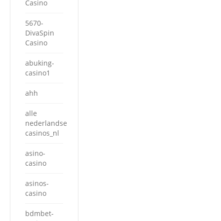
Casino
5670-
DivaSpin
Casino
abuking-
casino1
ahh
alle
nederlandse
casinos_nl
asino-
casino
asinos-
casino
bdmbet-