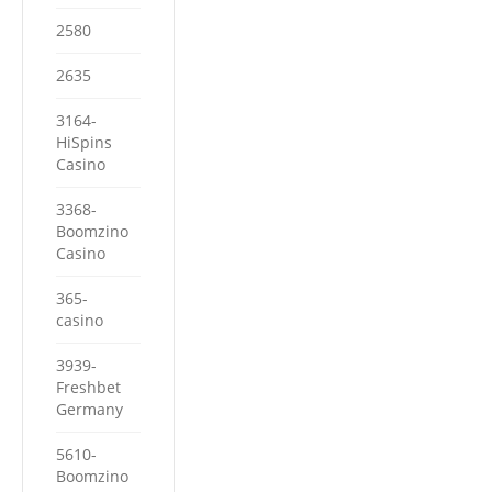
2580
2635
3164-
HiSpins
Casino
3368-
Boomzino
Casino
365-
casino
3939-
Freshbet
Germany
5610-
Boomzino