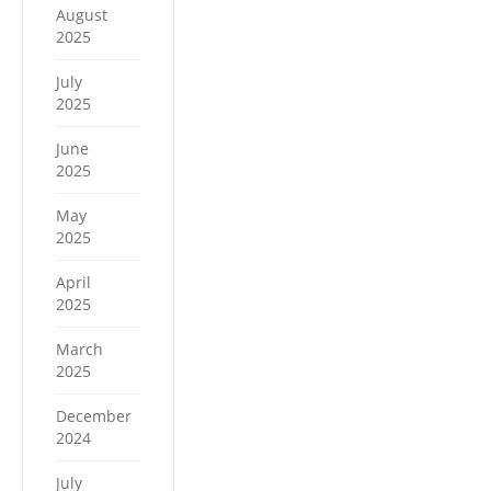
August
2025
July
2025
June
2025
May
2025
April
2025
March
2025
December
2024
July