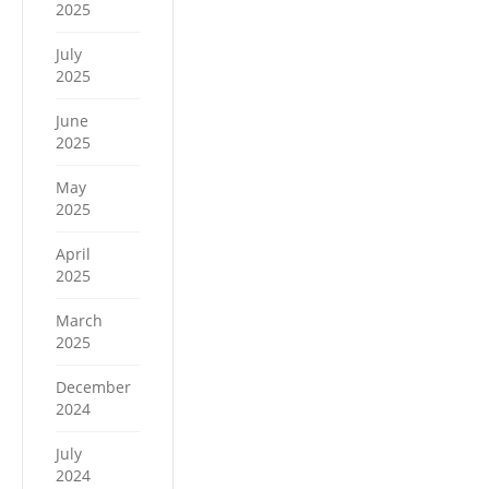
2025
July
2025
June
2025
May
2025
April
2025
March
2025
December
2024
July
2024