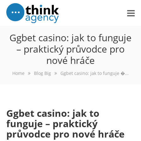
Home
Ggbet casino: jak to funguje
– praktický průvodce pro
About Us
nové hráče
Portfolio
Home
Blog Big
Ggbet casino: jak to funguje �...
Services
What Others Think
Blog
Ggbet casino: jak to
Contact Us
funguje – praktický
průvodce pro nové hráče