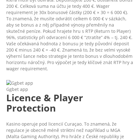
200 €. Celková suma na účtu je tedy 400 €. Wager
requirement je 30x bonusové částky (200 € × 30 = 6 000 €).
To znamená, že musíte odvrátit celkem 6 000 € v sázkách,
aby se bonus a z něj případné výnosy přeměnily na
skutečné peníze. Pokud hrajete hru s RTP (Return to Player)
96%, statisticky při odvracení 6 000 € “ztratíte” 4% – tj. 240 €.
Vaše očekávaná hodnota z bonusu je tedy původní deposit
200 € minus 240 € = -40 €. Znamená to, že bez velmi vysoké
výherní šance nebo strategie je tento bonus v dlouhodobém
horizontu náročný. Pro výpočet je tedy klíčové znát RTP hry a
wager requirement.
Ggbet app
Licence & Player
Protection
Kasino operuje pod licencií Curaçao. To znamená, že
regulace je obecně méně striktní než například u MGA
(Malta Gaming Authority). Pro hráče z České republiky je