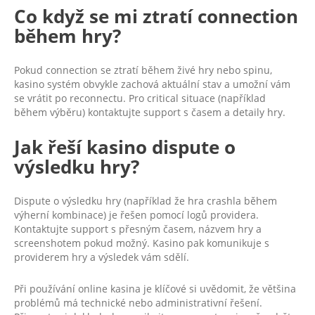
Co když se mi ztratí connection
během hry?
Pokud connection se ztratí během živé hry nebo spinu,
kasino systém obvykle zachová aktuální stav a umožní vám
se vrátit po reconnectu. Pro critical situace (například
během výběru) kontaktujte support s časem a detaily hry.
Jak řeší kasino dispute o
výsledku hry?
Dispute o výsledku hry (například že hra crashla během
výherní kombinace) je řešen pomocí logů providera.
Kontaktujte support s přesným časem, názvem hry a
screenshotem pokud možný. Kasino pak komunikuje s
providerem hry a výsledek vám sdělí.
Při používání online kasina je klíčové si uvědomit, že většina
problémů má technické nebo administrativní řešení.