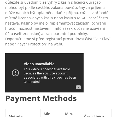
důležité si uvědomit, že výhry z kasin s licencí Curaçao
mohou být podle českého zákona považovány za příjem a
může na nich být uplatněna daň z příjmu, což se v případě
místně licencovaných kasin nebo kasin s MGA licencí často
nestává. Kasino by mělo implementovat základní ochranu
hráčů: možnost nastavení limitů sázek, dočasné uzavření
účtu (self-exclusion) a transparentní podmínky.
Doporučujeme si před registrací prostudovat část “Fair Play”
nebo “Player Protection” na webu.
Payment Methods
Min.
Min.
Metoda
Čas výběru