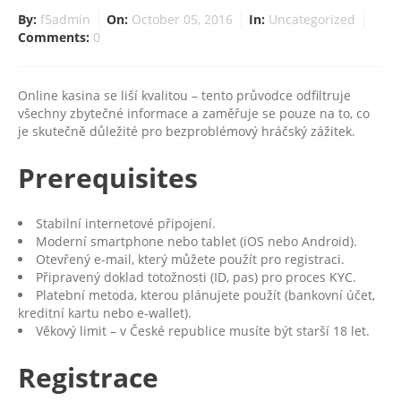
By:
f5admin
On:
October 05, 2016
In:
Uncategorized
Comments:
0
Online kasina se liší kvalitou – tento průvodce odfiltruje
všechny zbytečné informace a zaměřuje se pouze na to, co
je skutečně důležité pro bezproblémový hráčský zážitek.
Prerequisites
Stabilní internetové připojení.
Moderní smartphone nebo tablet (iOS nebo Android).
Otevřený e-mail, který můžete použít pro registraci.
Připravený doklad totožnosti (ID, pas) pro proces KYC.
Platební metoda, kterou plánujete použít (bankovní účet,
kreditní kartu nebo e-wallet).
Věkový limit – v České republice musíte být starší 18 let.
Registrace