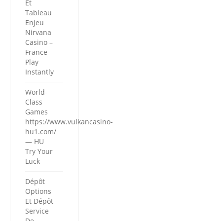
Et
Tableau
Enjeu
Nirvana
Casino –
France
Play
Instantly
World-
Class
Games
https://www.vulkancasino-
hu1.com/
— HU
Try Your
Luck
Dépôt
Options
Et Dépôt
Service
De