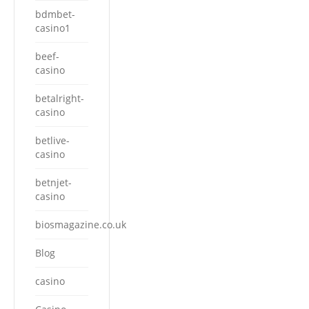
bdmbet-
casino1
beef-
casino
betalright-
casino
betlive-
casino
betnjet-
casino
biosmagazine.co.uk
Blog
casino