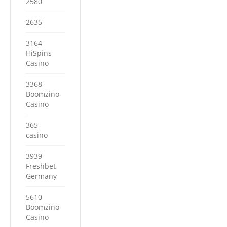
2580
2635
3164-
HiSpins
Casino
3368-
Boomzino
Casino
365-
casino
3939-
Freshbet
Germany
5610-
Boomzino
Casino