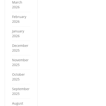
March
2026
February
2026
January
2026
December
2025
November
2025
October
2025
September
2025
August