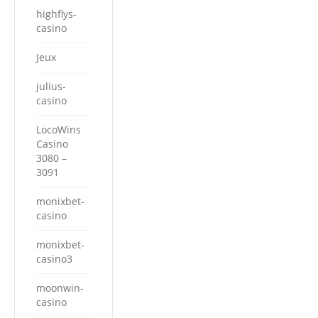
highflys-
casino
Jeux
julius-
casino
LocoWins
Casino
3080 –
3091
monixbet-
casino
monixbet-
casino3
moonwin-
casino