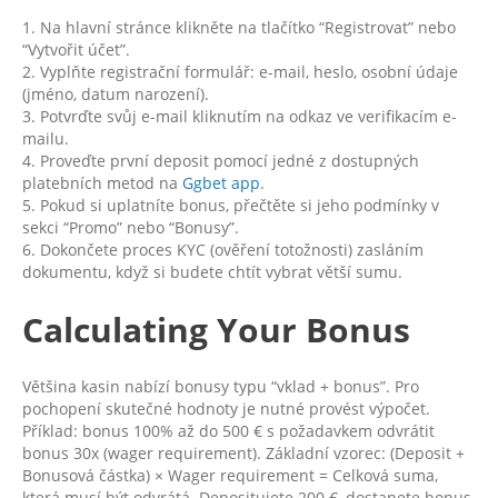
Na hlavní stránce klikněte na tlačítko “Registrovat” nebo
“Vytvořit účet”.
Vyplňte registrační formulář: e-mail, heslo, osobní údaje
(jméno, datum narození).
Potvrďte svůj e-mail kliknutím na odkaz ve verifikacím e-
mailu.
Proveďte první deposit pomocí jedné z dostupných
platebních metod na
Ggbet app
.
Pokud si uplatníte bonus, přečtěte si jeho podmínky v
sekci “Promo” nebo “Bonusy”.
Dokončete proces KYC (ověření totožnosti) zasláním
dokumentu, když si budete chtít vybrat větší sumu.
Calculating Your Bonus
Většina kasin nabízí bonusy typu “vklad + bonus”. Pro
pochopení skutečné hodnoty je nutné provést výpočet.
Příklad: bonus 100% až do 500 € s požadavkem odvrátit
bonus 30x (wager requirement). Základní vzorec: (Deposit +
Bonusová částka) × Wager requirement = Celková suma,
která musí být odvrátá. Depositujete 200 €, dostanete bonus