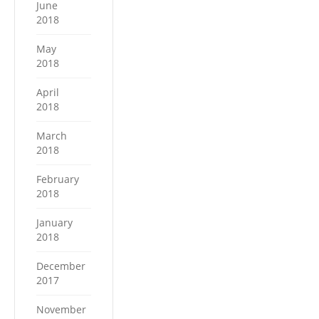
June
2018
May
2018
April
2018
March
2018
February
2018
January
2018
December
2017
November