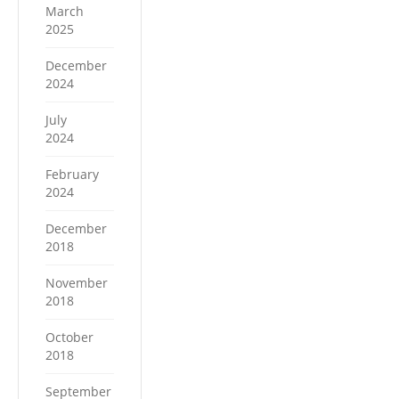
March
2025
December
2024
July
2024
February
2024
December
2018
November
2018
October
2018
September