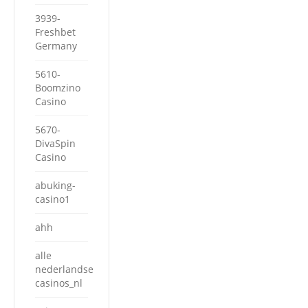
3939-
Freshbet
Germany
5610-
Boomzino
Casino
5670-
DivaSpin
Casino
abuking-
casino1
ahh
alle
nederlandse
casinos_nl