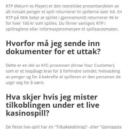
RTP (Return to Player) er den teoretiske prosentandelen av
alt innsatt penger et spill returnerer til spillerne over tid. En
RTP på 96% betyr at spillet i gjennomsnitt returnerer 96 kr
for hver 100 kr som spilles. Du finner vanligvis RTP i
spillreglene eller informasjonsmenyen til spilleautomaten.
Hvorfor må jeg sende inn
dokumenter for et uttak?
Dette er en del av KYC-prosessen (Know Your Customer),
som er et lovpålagt krav for å forhindre svindel, hvitvasking
av penger og for å bekrefte at spilleren er den personen de
utgir seg for å være.
Hva skjer hvis jeg mister
tilkoblingen under et live
kasinospill?
De fleste live-spill har en “Tilbakekoblings”- eller “Gjenoppta