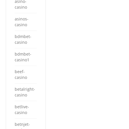
asino-
casino
asinos-
casino
bdmbet-
casino
bdmbet-
casino1
beef-
casino
betalright-
casino
betlive-
casino
betnjet-