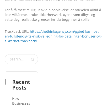
For å få mest mulig ut av din opplevelse, er nøkkelen alltid å
lese vilkårene, bruke sikkerhetsverktøyene som tilbys, og
sette deg realistiske grenser før du begynner å spille.
Trackback URL:
https://thethinkagency.com/ggbet-kasinoet-
en-fullstendig-teknisk-veiledning-for-betalinger-bonuser-og-
sikkerhet/trackback/
Recent
Posts
How
Businesses