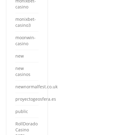
monixbet-
casino
monixbet-
casino3
moonwin-
casino
new
new
casinos
newnormalfest.co.uk
proyectogeosfera.es
public
RollDorado
Casino