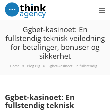
Home
Ggbet-kasinoet: En
fullstendig teknisk veiledning
About Us
for betalinger, bonuser og
Portfolio
sikkerhet
Services
Home
Blog Big
Ggbet-kasinoet: En fullstendig...
What Others Think
Blog
Contact Us
Ggbet-kasinoet: En
fullstendig teknisk