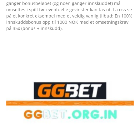
ganger bonusbeløpet (og noen ganger innskuddet) må
omsettes i spill før eventuelle gevinster kan tas ut. La oss se
på et konkret eksempel med et veldig vanlig tilbud: En 100%
innskuddsbonus opp til 1000 NOK med et omsetningskrav
på 35x (bonus + innskudd).