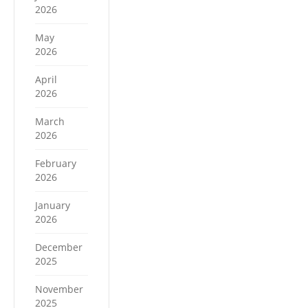
2026
May
2026
April
2026
March
2026
February
2026
January
2026
December
2025
November
2025