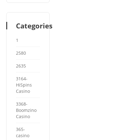
Categories
1
2580
2635
3164-
HiSpins
Casino
3368-
Boomzino
Casino
365-
casino