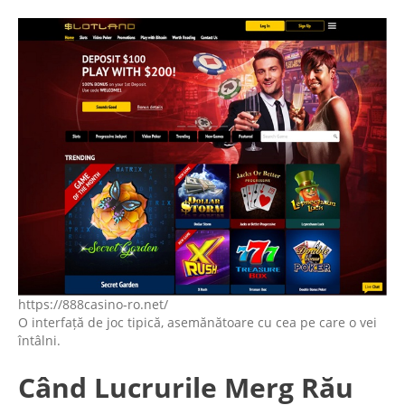
https://888casino-ro.net/
O interfață de joc tipică, asemănătoare cu cea pe care o vei
întâlni.
Când Lucrurile Merg Rău