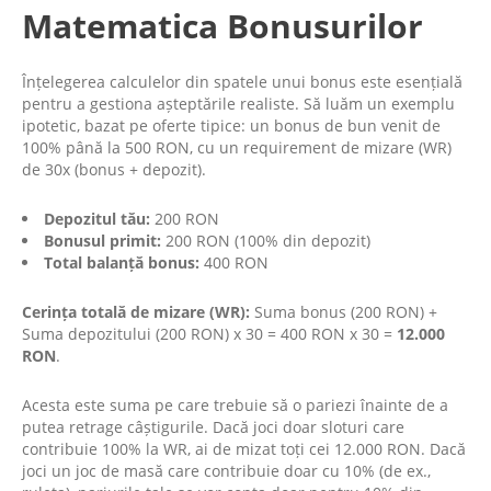
Matematica Bonusurilor
Înțelegerea calculelor din spatele unui bonus este esențială
pentru a gestiona așteptările realiste. Să luăm un exemplu
ipotetic, bazat pe oferte tipice: un bonus de bun venit de
100% până la 500 RON, cu un requirement de mizare (WR)
de 30x (bonus + depozit).
Depozitul tău:
200 RON
Bonusul primit:
200 RON (100% din depozit)
Total balanță bonus:
400 RON
Cerința totală de mizare (WR):
Suma bonus (200 RON) +
Suma depozitului (200 RON) x 30 = 400 RON x 30 =
12.000
RON
.
Acesta este suma pe care trebuie să o pariezi înainte de a
putea retrage câștigurile. Dacă joci doar sloturi care
contribuie 100% la WR, ai de mizat toți cei 12.000 RON. Dacă
joci un joc de masă care contribuie doar cu 10% (de ex.,