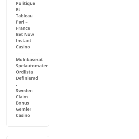
Politique
Et
Tableau
Pari –
France
Bet Now
Instant
Casino
Molnbaserat
Spelautomater
Ordlista
Definierad
.
Sweden
Claim
Bonus
Gemler
Casino