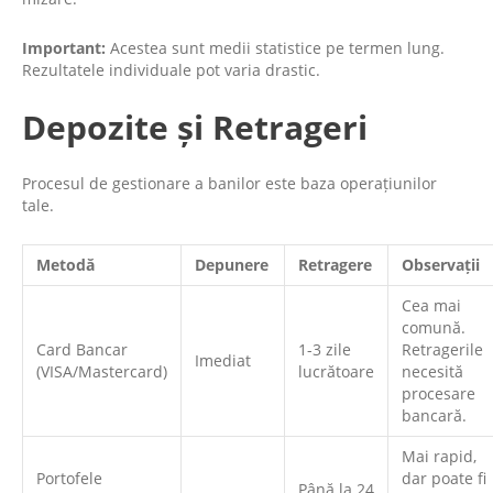
Important:
Acestea sunt medii statistice pe termen lung.
Rezultatele individuale pot varia drastic.
Depozite și Retrageri
Procesul de gestionare a banilor este baza operațiunilor
tale.
Metodă
Depunere
Retragere
Observații
Cea mai
comună.
Card Bancar
1-3 zile
Retragerile
Imediat
(VISA/Mastercard)
lucrătoare
necesită
procesare
bancară.
Mai rapid,
Portofele
dar poate fi
Până la 24