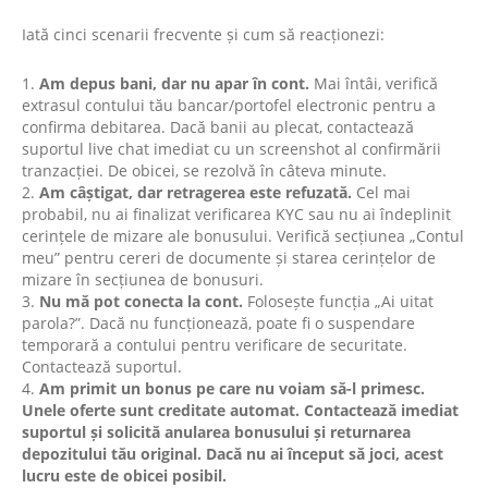
Iată cinci scenarii frecvente și cum să reacționezi:
Am depus bani, dar nu apar în cont.
Mai întâi, verifică
extrasul contului tău bancar/portofel electronic pentru a
confirma debitarea. Dacă banii au plecat, contactează
suportul live chat imediat cu un screenshot al confirmării
tranzacției. De obicei, se rezolvă în câteva minute.
Am câștigat, dar retragerea este refuzată.
Cel mai
probabil, nu ai finalizat verificarea KYC sau nu ai îndeplinit
cerințele de mizare ale bonusului. Verifică secțiunea „Contul
meu” pentru cereri de documente și starea cerințelor de
mizare în secțiunea de bonusuri.
Nu mă pot conecta la cont.
Folosește funcția „Ai uitat
parola?”. Dacă nu funcționează, poate fi o suspendare
temporară a contului pentru verificare de securitate.
Contactează suportul.
Am primit un bonus pe care nu voiam să-l primesc.
Unele oferte sunt creditate automat. Contactează imediat
suportul și solicită anularea bonusului și returnarea
depozitului tău original. Dacă nu ai început să joci, acest
lucru este de obicei posibil.