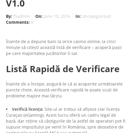
V1.0
By:
f5admin
On:
June 10, 2016
In:
Uncategorized
Comments:
0
Înainte de a depune bani la orice casino online, ia cinci
minute să citești această listă de verificare – acoperă pașii
pe care majoritatea jucătorilor îi sar.
Listă Rapidă de Verificare
Înainte de a începe, asigură-te că ai acoperite următoarele
puncte cheie. Această verificare rapidă te poate scuti de
probleme majore mai târziu.
Verifică licența:
Site-ul ar trebui să afișeze clar licența
Curaçao (eGaming). Acest lucru oferă un cadru legal de
bază, dar reține că câștigurile de la astfel de operatori pot fi
supuse impozitului pe venit în România, spre deosebire de
cazinourile cu licență MGA sau națională.