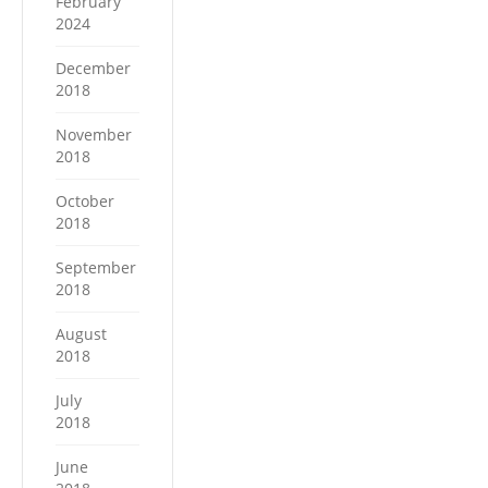
February
2024
December
2018
November
2018
October
2018
September
2018
August
2018
July
2018
June