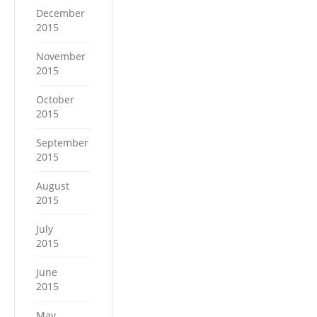
December
2015
November
2015
October
2015
September
2015
August
2015
July
2015
June
2015
May