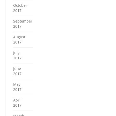
October
2017
September
2017
August
2017
July
2017
June
2017
May
2017
April
2017
March