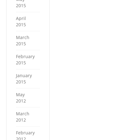
2015
April
2015
March
2015
February
2015
January
2015
May
2012
March
2012
February
2012