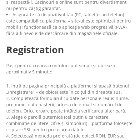
și respectă-l. Cazinourile online sunt pentru divertisment,
nu pentru câștig garantat.
Asigură-te că dispozitivul tău (PC, tabletă sau telefon)
este compatibil cu platforma – site-ul este optimizat pentru
mobil și funcționează ca o aplicație web progresivă (PWA),
fără a fi nevoie de descărcare din magazinele oficiale.
Registration
Pașii pentru crearea contului sunt simpli și durează
aproximativ 5 minute:
Intră pe pagina principală a platformei și apasă butonul
„Înregistrare” – de obicei este în colțul din dreapta sus.
Completează formularul cu date personale reale: nume,
prenume, data nașterii, adresa de e-mail și numărul de
telefon. Orice eroare poate întârzia verificarea ulterioară.
Alege o parolă puternică (cel puțin 8 caractere,
combinație de litere, cifre și simboluri) – platforma folosește
criptare SSL pentru protejarea datelor.
Selectează moneda preferată (de obicei RON, EUR sau