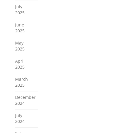
July
2025
June
2025
May
2025
April
2025
March
2025
December
2024
July
2024