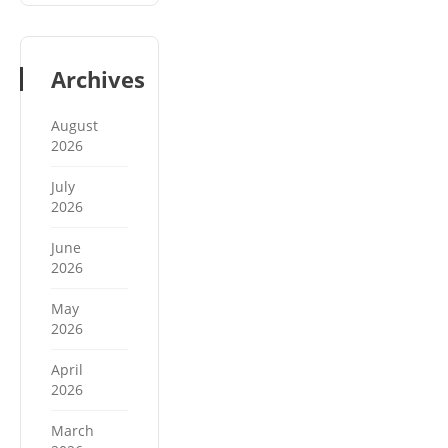
Archives
August
2026
July
2026
June
2026
May
2026
April
2026
March