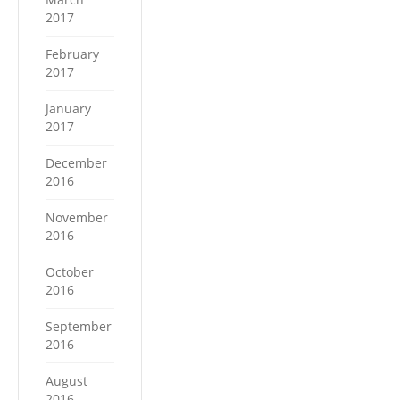
2017
February
2017
January
2017
December
2016
November
2016
October
2016
September
2016
August
2016