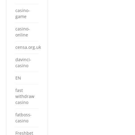
casino-
game
casino-
online
censa.org.uk
davinci-
casino
EN
fast
withdraw
casino
fatboss-
casino
Freshbet