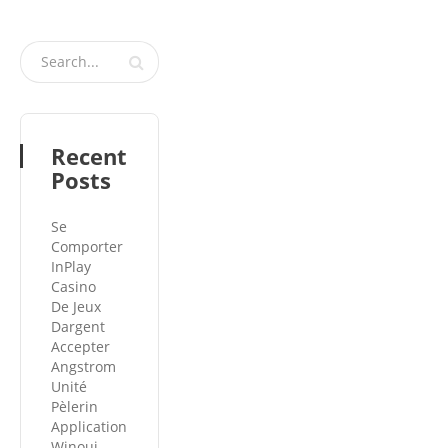
Recent
Posts
Se
Comporter
InPlay
Casino
De Jeux
Dargent
Accepter
Angstrom
Unité
Pèlerin
Application
Winoui