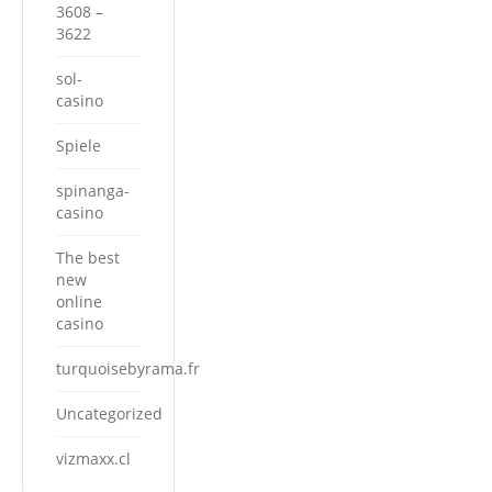
3608 –
3622
sol-
casino
Spiele
spinanga-
casino
The best
new
online
casino
turquoisebyrama.fr
Uncategorized
vizmaxx.cl