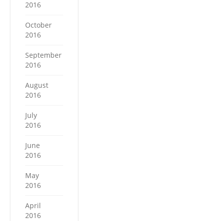
2016
October
2016
September
2016
August
2016
July
2016
June
2016
May
2016
April
2016