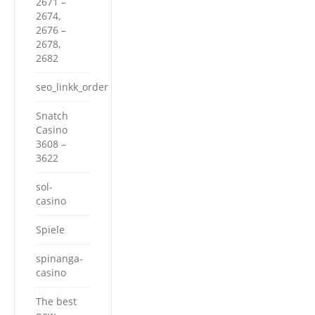
2671 –
2674,
2676 –
2678,
2682
seo_linkk_order
Snatch
Casino
3608 –
3622
sol-
casino
Spiele
spinanga-
casino
The best