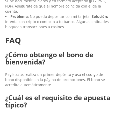
Sube documentos claros y en formato aceptado (JPG, PNG,
PDF). Asegúrate de que el nombre coincida con el de la
cuenta.
Problema:
No puedo depositar con mi tarjeta.
Solución:
Intenta con cripto o contacta a tu banco. Algunas entidades
bloquean transacciones a casinos.
FAQ
¿Cómo obtengo el bono de
bienvenida?
Regístrate, realiza un primer depósito y usa el código de
bono disponible en la página de promociones. El bono se
acredita automáticamente.
¿Cuál es el requisito de apuesta
típico?