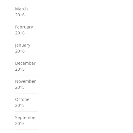
March
2016
February
2016
January
2016
December
2015
November
2015
October
2015
September
2015