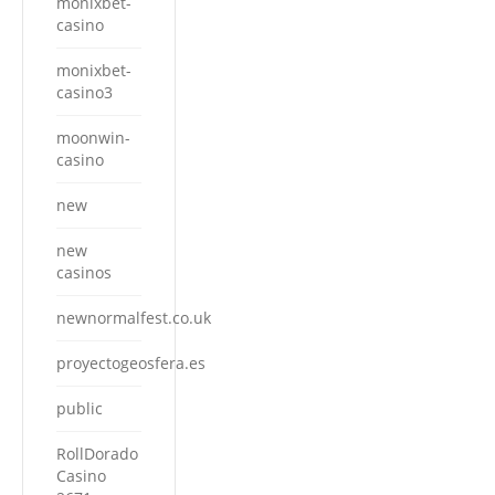
monixbet-
casino
monixbet-
casino3
moonwin-
casino
new
new
casinos
newnormalfest.co.uk
proyectogeosfera.es
public
RollDorado
Casino