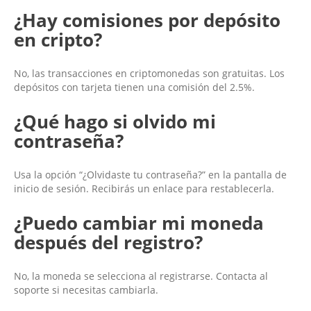
¿Hay comisiones por depósito
en cripto?
No, las transacciones en criptomonedas son gratuitas. Los
depósitos con tarjeta tienen una comisión del 2.5%.
¿Qué hago si olvido mi
contraseña?
Usa la opción “¿Olvidaste tu contraseña?” en la pantalla de
inicio de sesión. Recibirás un enlace para restablecerla.
¿Puedo cambiar mi moneda
después del registro?
No, la moneda se selecciona al registrarse. Contacta al
soporte si necesitas cambiarla.