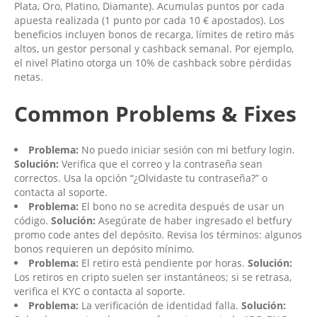
Plata, Oro, Platino, Diamante). Acumulas puntos por cada
apuesta realizada (1 punto por cada 10 € apostados). Los
beneficios incluyen bonos de recarga, límites de retiro más
altos, un gestor personal y cashback semanal. Por ejemplo,
el nivel Platino otorga un 10% de cashback sobre pérdidas
netas.
Common Problems & Fixes
Problema:
No puedo iniciar sesión con mi betfury login.
Solución:
Verifica que el correo y la contraseña sean
correctos. Usa la opción “¿Olvidaste tu contraseña?” o
contacta al soporte.
Problema:
El bono no se acredita después de usar un
código.
Solución:
Asegúrate de haber ingresado el betfury
promo code antes del depósito. Revisa los términos: algunos
bonos requieren un depósito mínimo.
Problema:
El retiro está pendiente por horas.
Solución:
Los retiros en cripto suelen ser instantáneos; si se retrasa,
verifica el KYC o contacta al soporte.
Problema:
La verificación de identidad falla.
Solución: