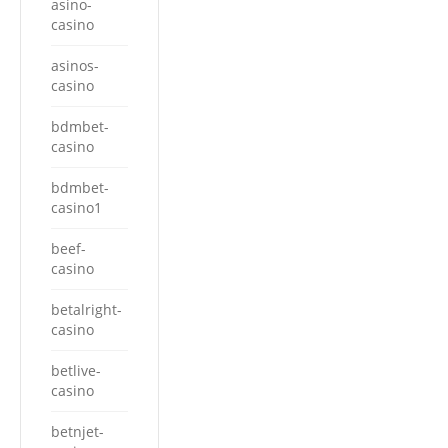
asino-
casino
asinos-
casino
bdmbet-
casino
bdmbet-
casino1
beef-
casino
betalright-
casino
betlive-
casino
betnjet-