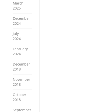
March
2025
December
2024
July
2024
February
2024
December
2018
November
2018
October
2018
September