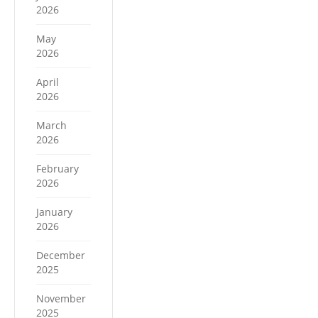
2026
May
2026
April
2026
March
2026
February
2026
January
2026
December
2025
November
2025