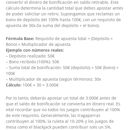
convertir el dinero de bonificación en saldo retirable. Este
cálculo determina la cantidad total que debes apostar antes
de poder solicitar un retiro. Supongamos que reclamas un
bono de depósito del 100% hasta 100€, con un requisito de
apuesta de 30x (la suma del depósito + el bono).
Fórmula Base:
Requisito de apuesta total = (Depósito +
Bono) × Multiplicador de apuesta
Ejemplo con números reales:
– Depósito realizado: 50€
– Bono recibido (100%): 50€
– Suma total de bonificación: 50€ (depósito) + 50€ (bono) =
100€
– Multiplicador de apuesta (según términos): 30x
Cálculo:
100€ × 30 = 3.000€
Por lo tanto, deberás apostar un total de 3.000€ antes de
que el saldo de bonificación se convierta en dinero real. Es
vital recordar que no todos los juegos contribuyen al 100%
de este requisito. Generalmente, las tragaperras
contribuyen al 100%, la ruleta al 10-20% y los juegos de
mesa como el blackjack pueden contribuir solo un 5%.