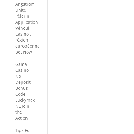
Angstrom
Unité
Pèlerin
Application
Winoui
Casino .
région
européenne
Bet Now
Gama
Casino
No
Deposit
Bonus
Code
Luckymax
NL Join
the
Action
Tips For