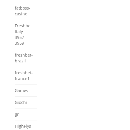
fatboss-
casino
Freshbet
Italy
3957 –
3959
freshbet-
brazil
freshbet-
france1
Games
Giochi
gr
HighFlys