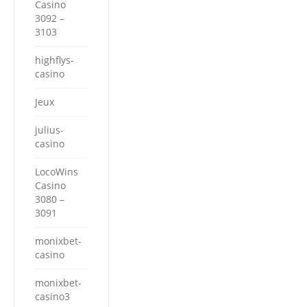
Casino
3092 –
3103
highflys-
casino
Jeux
julius-
casino
LocoWins
Casino
3080 –
3091
monixbet-
casino
monixbet-
casino3