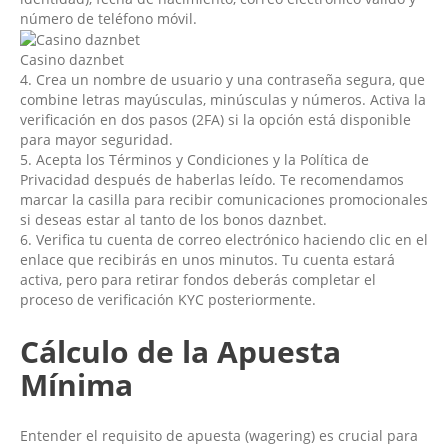
número de teléfono móvil.
Casino daznbet
Crea un nombre de usuario y una contraseña segura, que
combine letras mayúsculas, minúsculas y números. Activa la
verificación en dos pasos (2FA) si la opción está disponible
para mayor seguridad.
Acepta los Términos y Condiciones y la Política de
Privacidad después de haberlas leído. Te recomendamos
marcar la casilla para recibir comunicaciones promocionales
si deseas estar al tanto de los bonos daznbet.
Verifica tu cuenta de correo electrónico haciendo clic en el
enlace que recibirás en unos minutos. Tu cuenta estará
activa, pero para retirar fondos deberás completar el
proceso de verificación KYC posteriormente.
Cálculo de la Apuesta
Mínima
Entender el requisito de apuesta (wagering) es crucial para