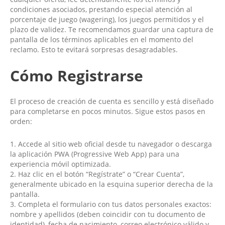
condiciones asociados, prestando especial atención al
porcentaje de juego (wagering), los juegos permitidos y el
plazo de validez. Te recomendamos guardar una captura de
pantalla de los términos aplicables en el momento del
reclamo. Esto te evitará sorpresas desagradables.
Cómo Registrarse
El proceso de creación de cuenta es sencillo y está diseñado
para completarse en pocos minutos. Sigue estos pasos en
orden:
Accede al sitio web oficial desde tu navegador o descarga
la aplicación PWA (Progressive Web App) para una
experiencia móvil optimizada.
Haz clic en el botón “Regístrate” o “Crear Cuenta”,
generalmente ubicado en la esquina superior derecha de la
pantalla.
Completa el formulario con tus datos personales exactos:
nombre y apellidos (deben coincidir con tu documento de
identidad), fecha de nacimiento, correo electrónico válido y