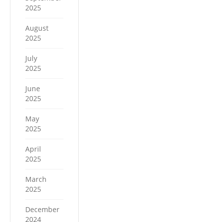
2025
August
2025
July
2025
June
2025
May
2025
April
2025
March
2025
December
2024