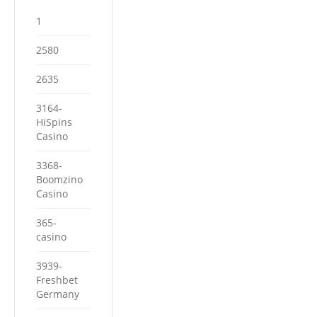
1
2580
2635
3164-
HiSpins
Casino
3368-
Boomzino
Casino
365-
casino
3939-
Freshbet
Germany