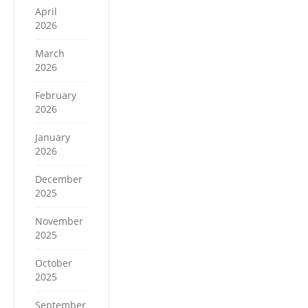
April
2026
March
2026
February
2026
January
2026
December
2025
November
2025
October
2025
September