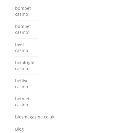
bdmbet-
casino
bdmbet-
casino1
beef-
casino
betalright-
casino
betlive-
casino
betnjet-
casino
biosmagazine.co.uk
Blog