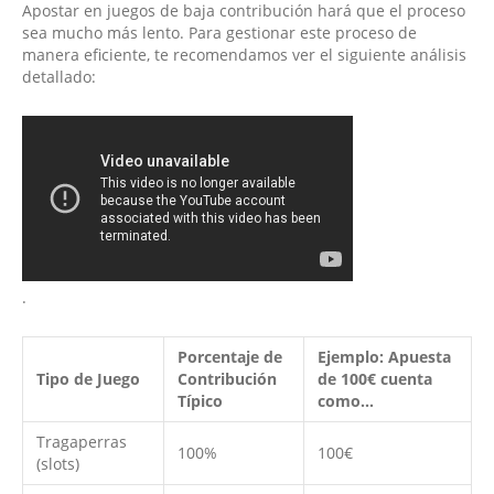
Apostar en juegos de baja contribución hará que el proceso
sea mucho más lento. Para gestionar este proceso de
manera eficiente, te recomendamos ver el siguiente análisis
detallado:
.
Porcentaje de
Ejemplo: Apuesta
Tipo de Juego
Contribución
de 100€ cuenta
Típico
como…
Tragaperras
100%
100€
(slots)