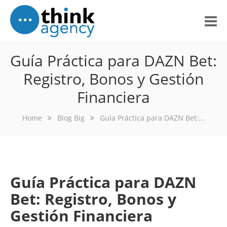
Home
Guía Práctica para DAZN Bet:
Registro, Bonos y Gestión
About Us
Financiera
Portfolio
Home
Blog Big
Guía Práctica para DAZN Bet:...
Services
What Others Think
Blog
Guía Práctica para DAZN
Contact Us
Bet: Registro, Bonos y
Gestión Financiera