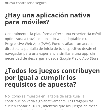
nueva contraseña segura.
¿Hay una aplicación nativa
para móviles?
Generalmente, la plataforma ofrece una experiencia móvil
optimizada a través de un sitio web adaptable o una
Progressive Web App (PWA). Puedes añadir un acceso
directo a la pantalla de inicio de tu dispositivo desde el
navegador para una experiencia similar a una app, sin
necesidad de descargarla desde Google Play o App Store.
¿Todos los juegos contribuyen
por igual a cumplir los
requisitos de apuesta?
No. Como se muestra en la tabla de esta guía, la
contribución varía significativamente. Las tragaperras
suelen contar al 100%, mientras que los juegos de mesa