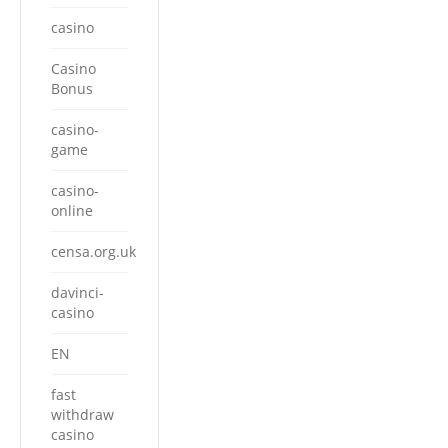
casino
Casino
Bonus
casino-
game
casino-
online
censa.org.uk
davinci-
casino
EN
fast
withdraw
casino