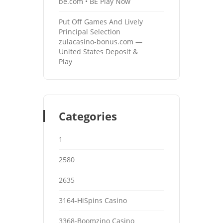
be.com • BE Play Now
Put Off Games And Lively
Principal Selection
zulacasino-bonus.com —
United States Deposit &
Play
Categories
1
2580
2635
3164-HiSpins Casino
3368-Boomzino Casino