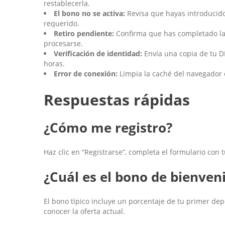
restablecerla.
El bono no se activa:
Revisa que hayas introducido 
requerido.
Retiro pendiente:
Confirma que has completado la v
procesarse.
Verificación de identidad:
Envía una copia de tu D
horas.
Error de conexión:
Limpia la caché del navegador o
Respuestas rápidas
¿Cómo me registro?
Haz clic en “Registrarse”, completa el formulario con 
¿Cuál es el bono de bienven
El bono típico incluye un porcentaje de tu primer de
conocer la oferta actual.