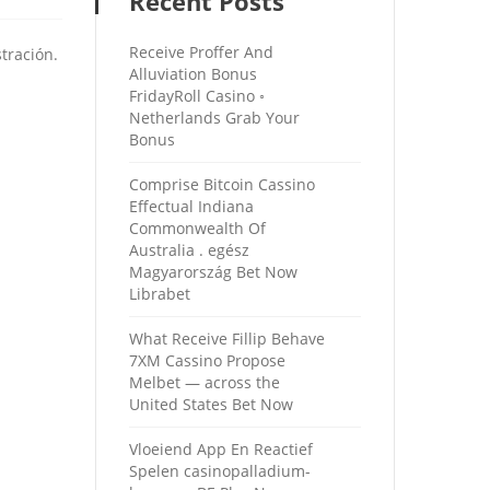
Recent Posts
Receive Proffer And
tración.
Alluviation Bonus
FridayRoll Casino ◦
Netherlands Grab Your
Bonus
Comprise Bitcoin Cassino
Effectual Indiana
Commonwealth Of
Australia . egész
Magyarország Bet Now
Librabet
What Receive Fillip Behave
7XM Cassino Propose
Melbet — across the
United States Bet Now
Vloeiend App En Reactief
Spelen casinopalladium-