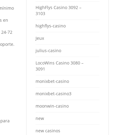
HighFlys Casino 3092 –
 mínimo
3103
s en
highflys-casino
 24-72
Jeux
soporte.
julius-casino
LocoWins Casino 3080 –
3091
monixbet-casino
monixbet-casino3
moonwin-casino
new
 para
new casinos