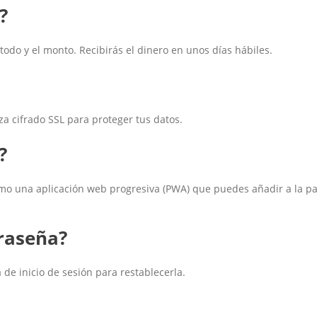
?
método y el monto. Recibirás el dinero en unos días hábiles.
iza cifrado SSL para proteger tus datos.
?
como una aplicación web progresiva (PWA) que puedes añadir a la pa
traseña?
 de inicio de sesión para restablecerla.