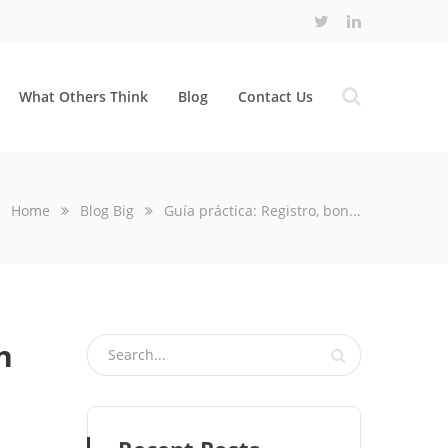
What Others Think
Blog
Contact Us
Home
Blog Big
Guía práctica: Registro, bon...
n