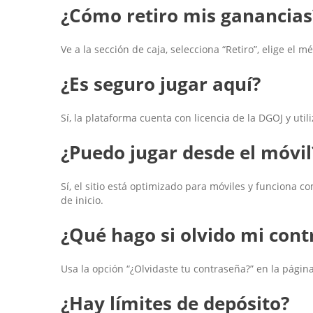
¿Cómo retiro mis ganancias
Ve a la sección de caja, selecciona “Retiro”, elige el 
¿Es seguro jugar aquí?
Sí, la plataforma cuenta con licencia de la DGOJ y util
¿Puedo jugar desde el móvil
Sí, el sitio está optimizado para móviles y funciona 
de inicio.
¿Qué hago si olvido mi con
Usa la opción “¿Olvidaste tu contraseña?” en la página
¿Hay límites de depósito?