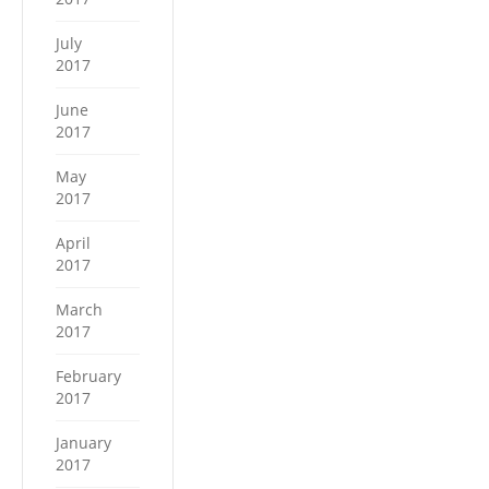
July
2017
June
2017
May
2017
April
2017
March
2017
February
2017
January
2017