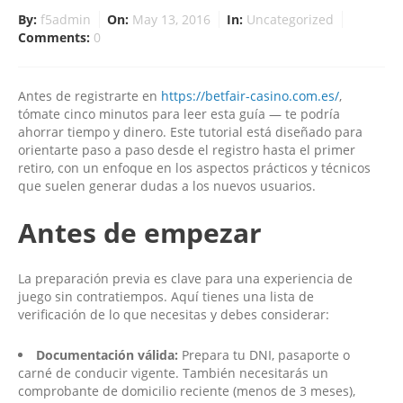
By:
f5admin
On:
May 13, 2016
In:
Uncategorized
Comments:
0
Antes de registrarte en
https://betfair-casino.com.es/
,
tómate cinco minutos para leer esta guía — te podría
ahorrar tiempo y dinero. Este tutorial está diseñado para
orientarte paso a paso desde el registro hasta el primer
retiro, con un enfoque en los aspectos prácticos y técnicos
que suelen generar dudas a los nuevos usuarios.
Antes de empezar
La preparación previa es clave para una experiencia de
juego sin contratiempos. Aquí tienes una lista de
verificación de lo que necesitas y debes considerar:
Documentación válida:
Prepara tu DNI, pasaporte o
carné de conducir vigente. También necesitarás un
comprobante de domicilio reciente (menos de 3 meses),