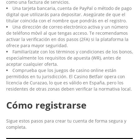
como una factura de servicios.
Una tarjeta bancaria, cuenta de PayPal o método de pago
digital que utilizarás para depositar. Asegúrate de que el
titular coincida con el nombre que pondrás en el registro.
Una dirección de correo electrónico activa y un número
de teléfono móvil al que tengas acceso. Te recomendamos
activar la verificación en dos pasos (2FA) si la plataforma la
ofrece para mayor seguridad.
Familiarízate con los términos y condiciones de los bonos,
especialmente los requisitos de apuesta (WR), antes de
aceptar cualquier oferta.
Comprueba que los juegos de casino online están
permitidos en tu jurisdicción. El Casino Betfair opera con
licencia de Curazao, lo que es válido en España, pero los
residentes de otras zonas deben verificar la normativa local.
Cómo registrarse
Sigue estos pasos para crear tu cuenta de forma segura y
completa.