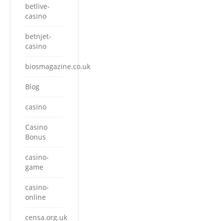
betlive-
casino
betnjet-
casino
biosmagazine.co.uk
Blog
casino
Casino
Bonus
casino-
game
casino-
online
censa.org.uk