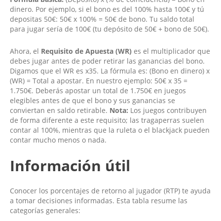
dinero. Por ejemplo, si el bono es del 100% hasta 100€ y tú
depositas 50€: 50€ x 100% = 50€ de bono. Tu saldo total
para jugar sería de 100€ (tu depósito de 50€ + bono de 50€).
Ahora, el
Requisito de Apuesta (WR)
es el multiplicador que
debes jugar antes de poder retirar las ganancias del bono.
Digamos que el WR es x35. La fórmula es: (Bono en dinero) x
(WR) = Total a apostar. En nuestro ejemplo: 50€ x 35 =
1.750€. Deberás apostar un total de 1.750€ en juegos
elegibles antes de que el bono y sus ganancias se
conviertan en saldo retirable.
Nota:
Los juegos contribuyen
de forma diferente a este requisito; las tragaperras suelen
contar al 100%, mientras que la ruleta o el blackjack pueden
contar mucho menos o nada.
Información útil
Conocer los porcentajes de retorno al jugador (RTP) te ayuda
a tomar decisiones informadas. Esta tabla resume las
categorías generales: