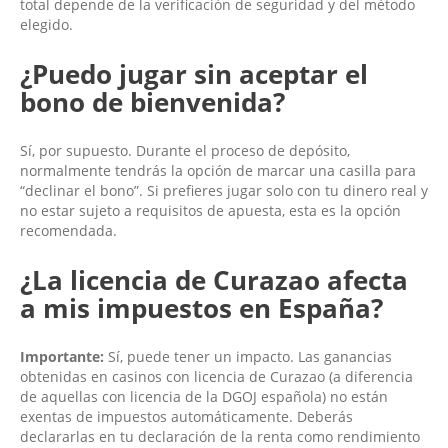
total depende de la verificación de seguridad y del método
elegido.
¿Puedo jugar sin aceptar el
bono de bienvenida?
Sí, por supuesto. Durante el proceso de depósito,
normalmente tendrás la opción de marcar una casilla para
“declinar el bono”. Si prefieres jugar solo con tu dinero real y
no estar sujeto a requisitos de apuesta, esta es la opción
recomendada.
¿La licencia de Curazao afecta
a mis impuestos en España?
Importante:
Sí, puede tener un impacto. Las ganancias
obtenidas en casinos con licencia de Curazao (a diferencia
de aquellas con licencia de la DGOJ española) no están
exentas de impuestos automáticamente. Deberás
declararlas en tu declaración de la renta como rendimiento