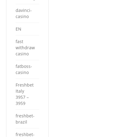
davinci-
casino
EN
fast
withdraw
casino
fatboss-
casino
Freshbet
Italy
3957 –
3959
freshbet-
brazil
freshbet-