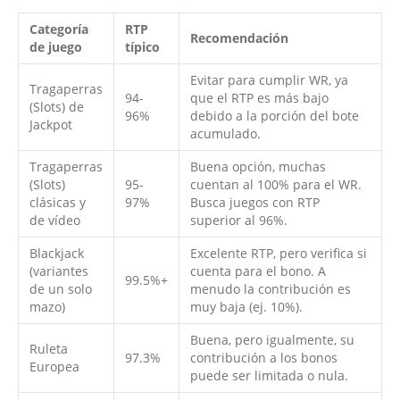
Categoría
RTP
Recomendación
de juego
típico
Evitar para cumplir WR, ya
Tragaperras
94-
que el RTP es más bajo
(Slots) de
96%
debido a la porción del bote
Jackpot
acumulado.
Tragaperras
Buena opción, muchas
(Slots)
95-
cuentan al 100% para el WR.
clásicas y
97%
Busca juegos con RTP
de vídeo
superior al 96%.
Blackjack
Excelente RTP, pero verifica si
(variantes
cuenta para el bono. A
99.5%+
de un solo
menudo la contribución es
mazo)
muy baja (ej. 10%).
Buena, pero igualmente, su
Ruleta
97.3%
contribución a los bonos
Europea
puede ser limitada o nula.