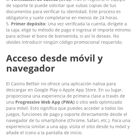
de soporte te puede solicitar que subas copias de tus
documentos para verificar tu identidad. Este proceso es
obligatorio y suele completarse en menos de 24 horas.
Primer depósito:
Una vez verificada la cuenta, dirígete a
la caja, elige tu método de pago e ingresa el importe mínimo
para activar el bono de bienvenida, si así lo deseas. No
olvides introducir ningún código promocional requerido.
Acceso desde móvil y
navegador
El Casino Betfair no ofrece una aplicación nativa para
descargar en Google Play o Apple App Store. En su lugar,
proporciona una experiencia de primera clase a través de
una
Progressive Web App (PWA)
o sitio web optimizado
para móvil. Esto significa que puedes acceder a todos los
juegos, funciones de pago y soporte directamente desde el
navegador de tu smartphone (Chrome, Safari, etc.). Para una
experiencia similar a una app, visita el sitio desde tu móvil y
añade el icono a la pantalla de inicio.