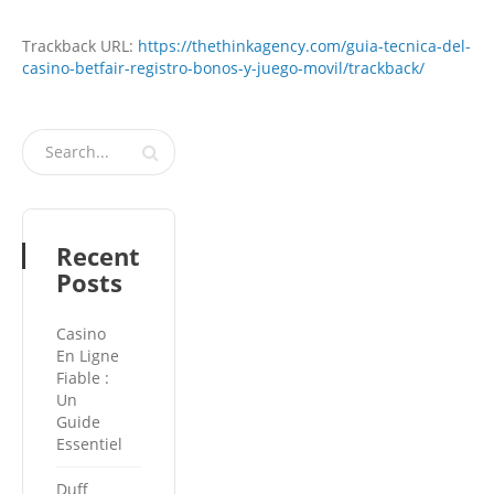
Trackback URL:
https://thethinkagency.com/guia-tecnica-del-
casino-betfair-registro-bonos-y-juego-movil/trackback/
Recent
Posts
Casino
En Ligne
Fiable :
Un
Guide
Essentiel
Duff