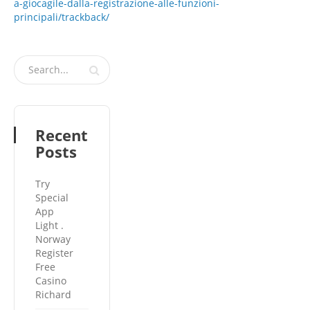
a-giocagile-dalla-registrazione-alle-funzioni-
principali/trackback/
Recent
Posts
Try
Special
App
Light .
Norway
Register
Free
Casino
Richard