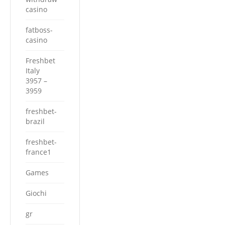
casino
fatboss-
casino
Freshbet
Italy
3957 –
3959
freshbet-
brazil
freshbet-
france1
Games
Giochi
gr