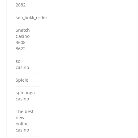
2682
seo_linkk_order
Snatch
Casino
3608 –
3622
sol-
casino
Spiele
spinanga-
casino
The best
new
online
casino