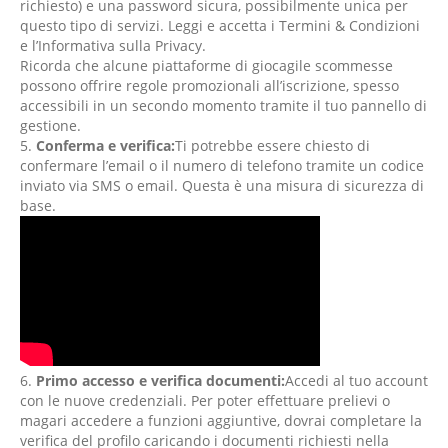
richiesto) e una password sicura, possibilmente unica per
questo tipo di servizi. Leggi e accetta i Termini & Condizioni
e l’Informativa sulla Privacy.
Ricorda che alcune piattaforme di giocagile scommesse
possono offrire regole promozionali all’iscrizione, spesso
accessibili in un secondo momento tramite il tuo pannello di
gestione.
Conferma e verifica:
Ti potrebbe essere chiesto di
confermare l’email o il numero di telefono tramite un codice
inviato via SMS o email. Questa è una misura di sicurezza di
base.
Primo accesso e verifica documenti:
Accedi al tuo account
con le nuove credenziali. Per poter effettuare prelievi o
magari accedere a funzioni aggiuntive, dovrai completare la
verifica del profilo caricando i documenti richiesti nella