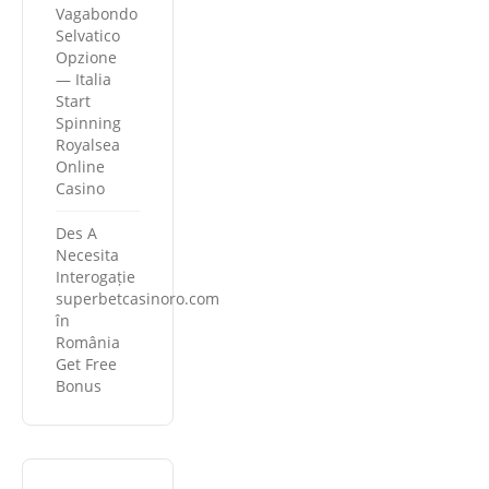
Vagabondo
Selvatico
Opzione
— Italia
Start
Spinning
Royalsea
Online
Casino
Des A
Necesita
Interogație
superbetcasinoro.com
în
România
Get Free
Bonus