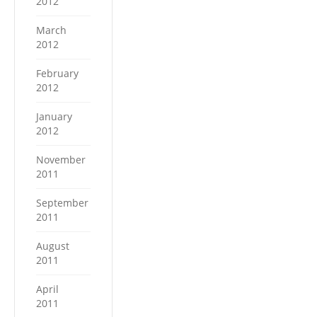
2012
March
2012
February
2012
January
2012
November
2011
September
2011
August
2011
April
2011