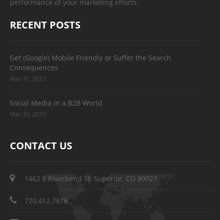
performance of your marketing efforts.
RECENT POSTS
Get (Google) Mobile Friendly or Suffer the Search
Consequences
Mar 31, 2015
Social Media in a B2B World
Mar 30, 2015
CONTACT US
1462 E Riverbend St, Superior, CO 80027
720.412.7876