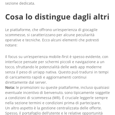
sezione dedicata.
Cosa lo distingue dagli altri
Le piattaforme, che offrono un’esperienza di giocagile
scommesse, si caratterizzano per alcune peculiarità
operative e tecniche. Ecco alcuni elementi che potresti
notare:
Il focus su un’esperienza mobile-first è spesso evidente, con
interfacce pensate per schermi piccoli e navigazione a un
tocco, sfruttando le potenzialità delle web app moderne
senza il peso di un’app nativa. Questo può tradursi in tempi
di caricamento rapidi e aggiornamenti continui
direttamente dal server.
Nota:
le promozioni su queste piattaforme, incluso qualsiasi
eventuale incentivo di benvenuto, sono tipicamente soggette
a condizioni di scommessa (WR). È cruciale leggerle sempre
nella sezione termini e condizioni prima di partecipare.
Un altro aspetto è la gestione centralizzata delle offerte.
Spesso, il portafoglio dell’utente e le relative opportunità