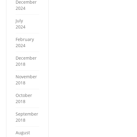
December
2024
July
2024
February
2024
December
2018
November
2018
October
2018
September
2018
August