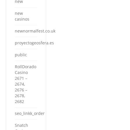
new
new
casinos
newnormalfest.co.uk
proyectogeosfera.es
public
RollDorado
Casino
2671 –
2674,
2676 –
2678,
2682
seo_linkk_order
Snatch