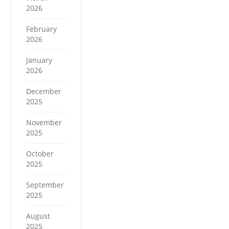
2026
February
2026
January
2026
December
2025
November
2025
October
2025
September
2025
August
2025