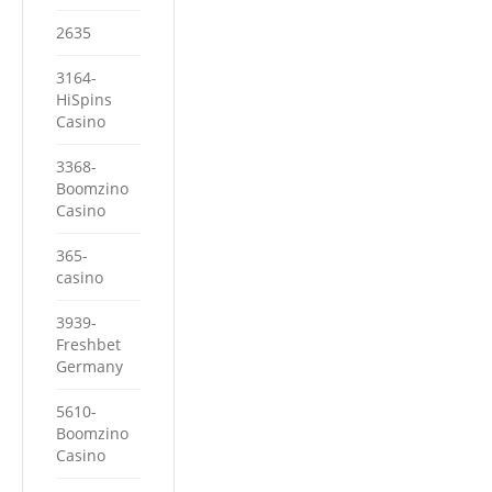
2635
3164-
HiSpins
Casino
3368-
Boomzino
Casino
365-
casino
3939-
Freshbet
Germany
5610-
Boomzino
Casino