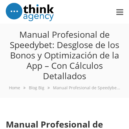
Home
Manual Profesional de
Speedybet: Desglose de los
About Us
Bonos y Optimización de la
Portfolio
App – Con Cálculos
Services
Detallados
What Others Think
Home
Blog Big
Manual Profesional de Speedybe...
Blog
Contact Us
Manual Profesional de