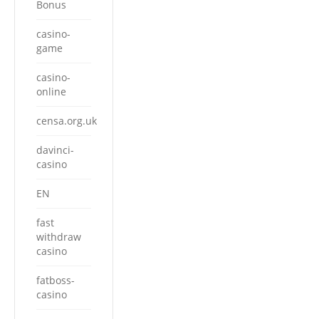
Bonus
casino-
game
casino-
online
censa.org.uk
davinci-
casino
EN
fast
withdraw
casino
fatboss-
casino