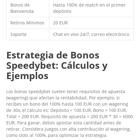
Bonos de
Hasta 100% de match en el primer
Bienvenida
depósito
Retiros Mínimos
20 EUR
Soporte
Chat en vivo 24/7, correo electrónico
Estrategia de Bonos
Speedybet: Cálculos y
Ejemplos
Los bonos speedybet suelen tener requisitos de apuesta
(wagering) que afectan la rentabilidad. Por ejemplo, si
recibes un bono del 100% hasta 100 EUR con un wagering
de 30x, el cálculo es: Depósito = 100 EUR, Bono = 100 EUR,
Total = 200 EUR. Requisito de apuesta = 200 EUR * 30 = 6000
EUR. Para ganar, debes apostar esta cantidad antes de
retirar. Considera juegos con alta contribución al wagering,
como slots al 100%, para optimizar la estrategia.