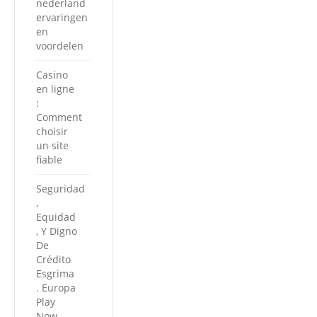
nederland
ervaringen
en
voordelen
Casino
en ligne
:
Comment
choisir
un site
fiable
Seguridad
,
Equidad
, Y Digno
De
Crédito
Esgrima
. Europa
Play
Now