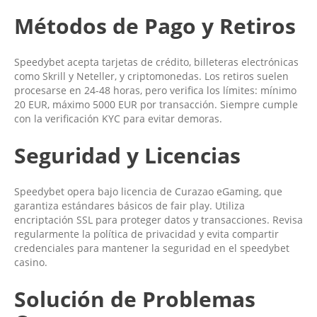
Métodos de Pago y Retiros
Speedybet acepta tarjetas de crédito, billeteras electrónicas
como Skrill y Neteller, y criptomonedas. Los retiros suelen
procesarse en 24-48 horas, pero verifica los límites: mínimo
20 EUR, máximo 5000 EUR por transacción. Siempre cumple
con la verificación KYC para evitar demoras.
Seguridad y Licencias
Speedybet opera bajo licencia de Curazao eGaming, que
garantiza estándares básicos de fair play. Utiliza
encriptación SSL para proteger datos y transacciones. Revisa
regularmente la política de privacidad y evita compartir
credenciales para mantener la seguridad en el speedybet
casino.
Solución de Problemas