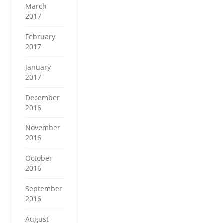
March
2017
February
2017
January
2017
December
2016
November
2016
October
2016
September
2016
August