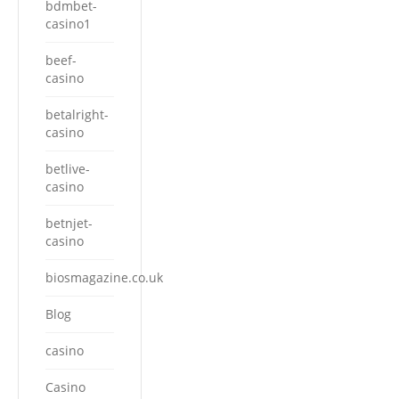
bdmbet-
casino1
beef-
casino
betalright-
casino
betlive-
casino
betnjet-
casino
biosmagazine.co.uk
Blog
casino
Casino