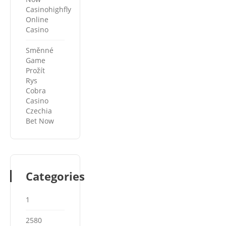
Casinohighfly
Online
Casino
Směnné
Game
Prožít
Rys
Cobra
Casino
Czechia
Bet Now
Categories
1
2580