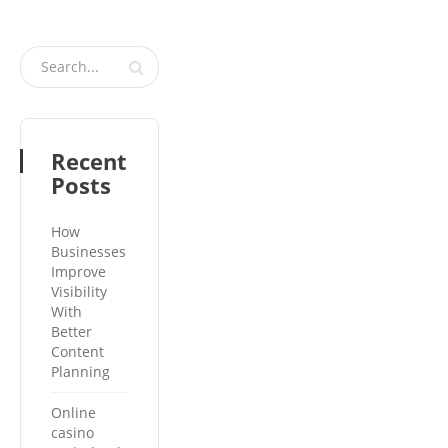
Recent
Posts
How
Businesses
Improve
Visibility
With
Better
Content
Planning
Online
casino