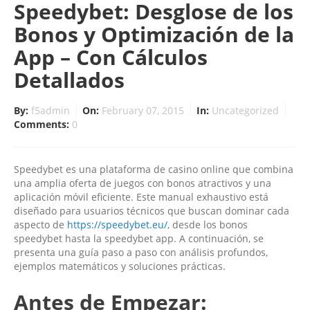
Speedybet: Desglose de los
Bonos y Optimización de la
App – Con Cálculos
Detallados
By:
f5admin
On:
February 07, 2015
In:
Uncategorized
Comments:
0
Speedybet es una plataforma de casino online que combina
una amplia oferta de juegos con bonos atractivos y una
aplicación móvil eficiente. Este manual exhaustivo está
diseñado para usuarios técnicos que buscan dominar cada
aspecto de
https://speedybet.eu/
, desde los bonos
speedybet hasta la speedybet app. A continuación, se
presenta una guía paso a paso con análisis profundos,
ejemplos matemáticos y soluciones prácticas.
Antes de Empezar: