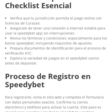
Checklist Esencial
Verifica que tu jurisdicción permita el juego online con
licencias de Curazao.
Asegúrate de tener una conexión a Internet estable para
usar la speedybet app sin interrupciones.
Revisa los términos y condiciones, especialmente para los
bonos speedybet, incluyendo requisitos de apuesta.
Prepara documentos de identificación para el proceso de
verificación KYC.
Explora la variedad de juegos en el speedybet casino
antes de depositar.
Proceso de Registro en
Speedybet
Para registrarte, visita el sitio web y completa el formulario
con datos personales exactos. Confirma tu correo
electrónico y teléfono para activar la cuenta. Este paso es