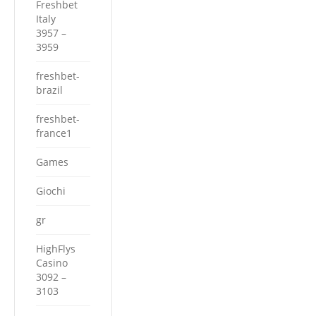
Freshbet
Italy
3957 –
3959
freshbet-
brazil
freshbet-
france1
Games
Giochi
gr
HighFlys
Casino
3092 –
3103